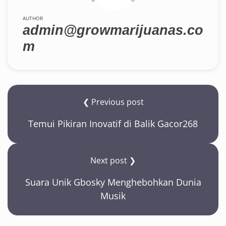
AUTHOR
admin@growmarijuanas.co
m
❮ Previous post
Temui Pikiran Inovatif di Balik Gacor268
Next post ❯
Suara Unik Gbosky Menghebohkan Dunia
Musik