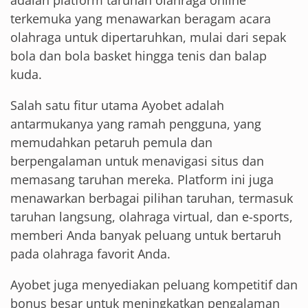
adalah platform taruhan olahraga online
terkemuka yang menawarkan beragam acara
olahraga untuk dipertaruhkan, mulai dari sepak
bola dan bola basket hingga tenis dan balap
kuda.
Salah satu fitur utama Ayobet adalah
antarmukanya yang ramah pengguna, yang
memudahkan petaruh pemula dan
berpengalaman untuk menavigasi situs dan
memasang taruhan mereka. Platform ini juga
menawarkan berbagai pilihan taruhan, termasuk
taruhan langsung, olahraga virtual, dan e-sports,
memberi Anda banyak peluang untuk bertaruh
pada olahraga favorit Anda.
Ayobet juga menyediakan peluang kompetitif dan
bonus besar untuk meningkatkan pengalaman