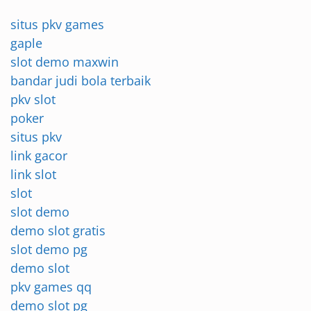
situs pkv games
gaple
slot demo maxwin
bandar judi bola terbaik
pkv slot
poker
situs pkv
link gacor
link slot
slot
slot demo
demo slot gratis
slot demo pg
demo slot
pkv games qq
demo slot pg