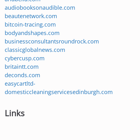
audiobooksonaudible.com
beautenetwork.com
bitcoin-tracing.com
bodyandshapes.com
businessconsultantsroundrock.com
classicglobalnews.com
cybercusp.com
britaintt.com
deconds.com
easycartltd-
domesticcleaningservicesedinburgh.com
Links