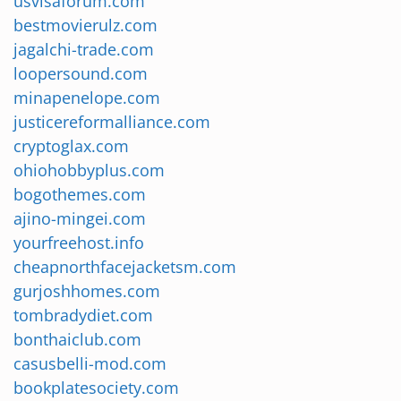
usvisaforum.com
bestmovierulz.com
jagalchi-trade.com
loopersound.com
minapenelope.com
justicereformalliance.com
cryptoglax.com
ohiohobbyplus.com
bogothemes.com
ajino-mingei.com
yourfreehost.info
cheapnorthfacejacketsm.com
gurjoshhomes.com
tombradydiet.com
bonthaiclub.com
casusbelli-mod.com
bookplatesociety.com