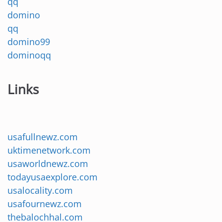
qq
domino
qq
domino99
dominoqq
Links
usafullnewz.com
uktimenetwork.com
usaworldnewz.com
todayusaexplore.com
usalocality.com
usafournewz.com
thebalochhal.com