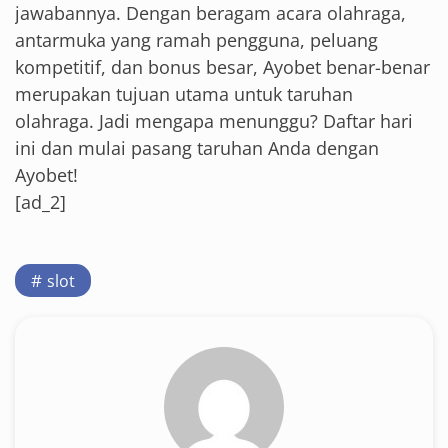
jawabannya. Dengan beragam acara olahraga,
antarmuka yang ramah pengguna, peluang
kompetitif, dan bonus besar, Ayobet benar-benar
merupakan tujuan utama untuk taruhan
olahraga. Jadi mengapa menunggu? Daftar hari
ini dan mulai pasang taruhan Anda dengan
Ayobet!
[ad_2]
slot