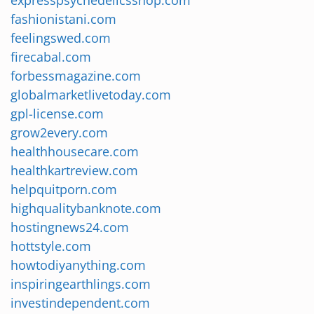
fashionistani.com
feelingswed.com
firecabal.com
forbessmagazine.com
globalmarketlivetoday.com
gpl-license.com
grow2every.com
healthhousecare.com
healthkartreview.com
helpquitporn.com
highqualitybanknote.com
hostingnews24.com
hottstyle.com
howtodiyanything.com
inspiringearthlings.com
investindependent.com