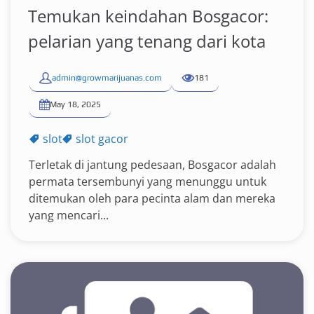
Temukan keindahan Bosgacor:
pelarian yang tenang dari kota
admin@growmarijuanas.com
181
May 18, 2025
slot
slot gacor
Terletak di jantung pedesaan, Bosgacor adalah
permata tersembunyi yang menunggu untuk
ditemukan oleh para pecinta alam dan mereka
yang mencari...