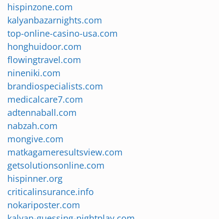
hispinzone.com
kalyanbazarnights.com
top-online-casino-usa.com
honghuidoor.com
flowingtravel.com
nineniki.com
brandiospecialists.com
medicalcare7.com
adtennaball.com
nabzah.com
mongive.com
matkagameresultsview.com
getsolutionsonline.com
hispinner.org
criticalinsurance.info
nokariposter.com
kalyan-guessing-nightplay.com