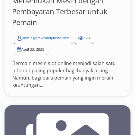
Menemukan Mesin dengan
Pembayaran Terbesar untuk
Pemain
admin@growmarijuanas.com
129
April 23, 2025
Bermain mesin slot online menjadi salah satu
hiburan paling populer bagi banyak orang.
Namun, bagi para pemain yang ingin meraih
keuntungan...