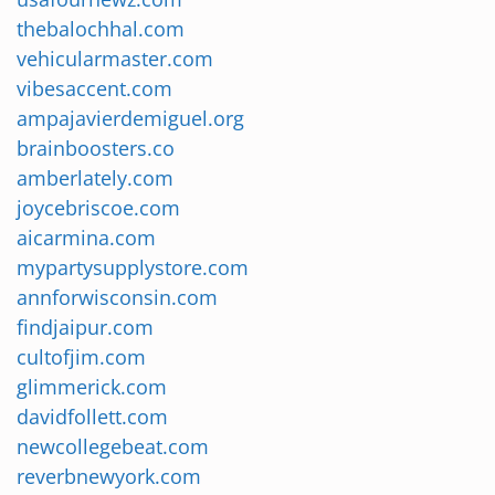
thebalochhal.com
vehicularmaster.com
vibesaccent.com
ampajavierdemiguel.org
brainboosters.co
amberlately.com
joycebriscoe.com
aicarmina.com
mypartysupplystore.com
annforwisconsin.com
findjaipur.com
cultofjim.com
glimmerick.com
davidfollett.com
newcollegebeat.com
reverbnewyork.com