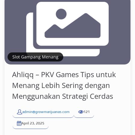
Slot Gampang Menang
Ahliqq – PKV Games Tips untuk
Menang Lebih Sering dengan
Menggunakan Strategi Cerdas
admin@growmarijuanas.com
121
April 23, 2025