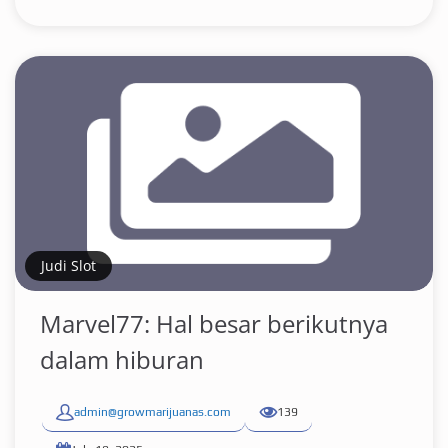
Judi Slot
Marvel77: Hal besar berikutnya
dalam hiburan
admin@growmarijuanas.com
139