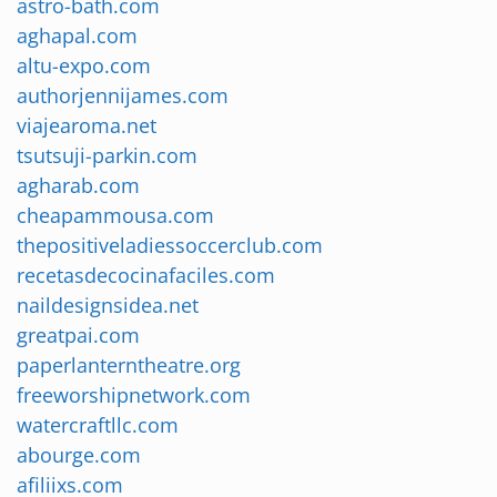
astro-bath.com
aghapal.com
altu-expo.com
authorjennijames.com
viajearoma.net
tsutsuji-parkin.com
agharab.com
cheapammousa.com
thepositiveladiessoccerclub.com
recetasdecocinafaciles.com
naildesignsidea.net
greatpai.com
paperlanterntheatre.org
freeworshipnetwork.com
watercraftllc.com
abourge.com
afiliixs.com