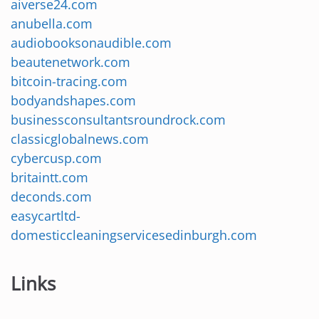
aiverse24.com
anubella.com
audiobooksonaudible.com
beautenetwork.com
bitcoin-tracing.com
bodyandshapes.com
businessconsultantsroundrock.com
classicglobalnews.com
cybercusp.com
britaintt.com
deconds.com
easycartltd-
domesticcleaningservicesedinburgh.com
Links