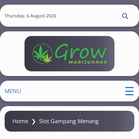
S
k
Thursday, 6 August 2026
i
p
t
o
m
a
i
Slot Gacor
Pragmatic Play
n
menghadirkan slot gacor
c
MENU
Malam Ini
malam ini dengan
o
kemenangan besar dan fitur
n
anti rungkat. Bermain lebih
dari
t
aman untuk hasil maksimal!
e
Home
❯
Slot Gampang Menang
n
Pragmatic
t