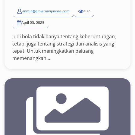
admin@growmarijuanas.com
107
April 23, 2025
Judi bola tidak hanya tentang keberuntungan,
tetapi juga tentang strategi dan analisis yang
tepat. Untuk meningkatkan peluang
memenangkan...