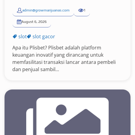
admin@growmarijuanas.com
1
August 6, 2026
slot
slot gacor
Apa itu Plisbet? Plisbet adalah platform
keuangan inovatif yang dirancang untuk
memfasilitasi transaksi lancar antara pembeli
dan penjual sambil...