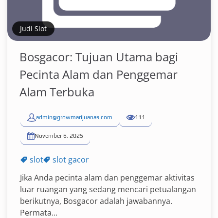
Judi Slot
Bosgacor: Tujuan Utama bagi
Pecinta Alam dan Penggemar
Alam Terbuka
admin@growmarijuanas.com
111
November 6, 2025
slot
slot gacor
Jika Anda pecinta alam dan penggemar aktivitas
luar ruangan yang sedang mencari petualangan
berikutnya, Bosgacor adalah jawabannya.
Permata...