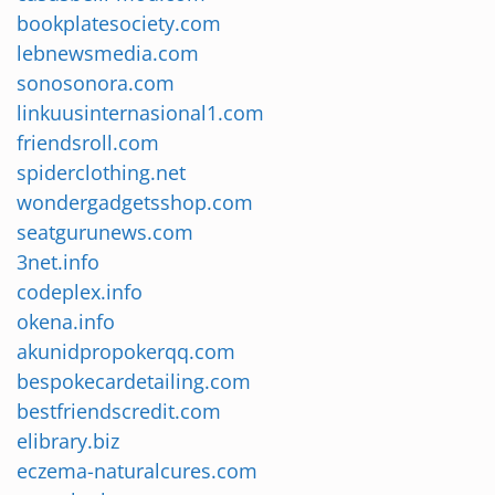
bookplatesociety.com
lebnewsmedia.com
sonosonora.com
linkuusinternasional1.com
friendsroll.com
spiderclothing.net
wondergadgetsshop.com
seatgurunews.com
3net.info
codeplex.info
okena.info
akunidpropokerqq.com
bespokecardetailing.com
bestfriendscredit.com
elibrary.biz
eczema-naturalcures.com