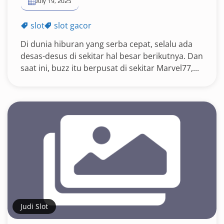
July 19, 2025
slot
slot gacor
Di dunia hiburan yang serba cepat, selalu ada
desas-desus di sekitar hal besar berikutnya. Dan
saat ini, buzz itu berpusat di sekitar Marvel77,...
Judi Slot