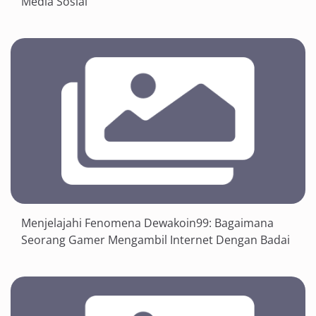
Media Sosial
Menjelajahi Fenomena Dewakoin99: Bagaimana
Seorang Gamer Mengambil Internet Dengan Badai