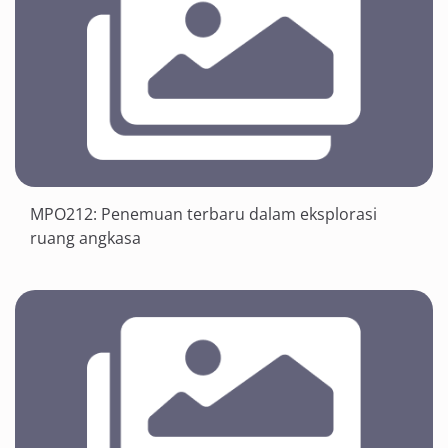
MPO212: Penemuan terbaru dalam eksplorasi
ruang angkasa