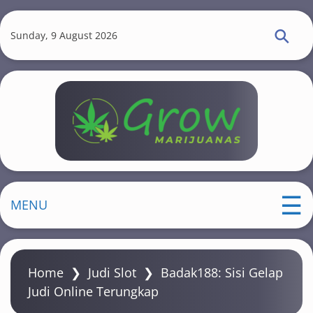
S
k
Sunday, 9 August 2026
i
p
t
o
m
a
i
Slot Gacor
Pragmatic Play
n
menghadirkan slot gacor
c
MENU
Malam Ini
malam ini dengan
o
kemenangan besar dan fitur
n
anti rungkat. Bermain lebih
dari
t
aman untuk hasil maksimal!
e
Home
❯
Judi Slot
❯
Badak188: Sisi Gelap
n
Judi Online Terungkap
Pragmatic
t