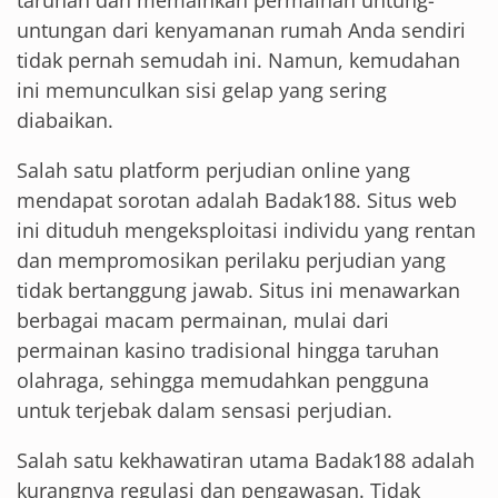
taruhan dan memainkan permainan untung-
untungan dari kenyamanan rumah Anda sendiri
tidak pernah semudah ini. Namun, kemudahan
ini memunculkan sisi gelap yang sering
diabaikan.
Salah satu platform perjudian online yang
mendapat sorotan adalah Badak188. Situs web
ini dituduh mengeksploitasi individu yang rentan
dan mempromosikan perilaku perjudian yang
tidak bertanggung jawab. Situs ini menawarkan
berbagai macam permainan, mulai dari
permainan kasino tradisional hingga taruhan
olahraga, sehingga memudahkan pengguna
untuk terjebak dalam sensasi perjudian.
Salah satu kekhawatiran utama Badak188 adalah
kurangnya regulasi dan pengawasan. Tidak