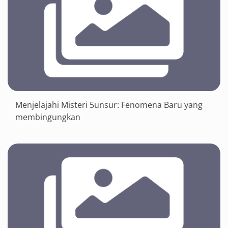
Menjelajahi Misteri 5unsur: Fenomena Baru yang
membingungkan