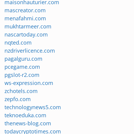
maisonhauturier.com
mascreator.com
menafahmi.com
mukhtarmeer.com
nascartoday.com
nqted.com
nzdriverlicence.com
pagalguru.com
pcegame.com
pgslot-r2.com
ws-expression.com
zchotels.com
zepfo.com
technologynews5.com
teknoeduka.com
thenews-blog.com
todaycryptotimes.com