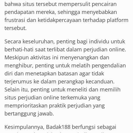
bahwa situs tersebut mempersulit pencairan
pendapatan mereka, sehingga menyebabkan
frustrasi dan ketidakpercayaan terhadap platform
tersebut.
Secara keseluruhan, penting bagi individu untuk
berhati-hati saat terlibat dalam perjudian online.
Meskipun aktivitas ini menyenangkan dan
menghibur, penting untuk melatih pengendalian
diri dan menetapkan batasan agar tidak
terjerumus ke dalam perangkap kecanduan.
Selain itu, penting untuk meneliti dan memilih
situs perjudian online terkemuka yang
memprioritaskan praktik perjudian yang
bertanggung jawab.
Kesimpulannya, Badak188 berfungsi sebagai