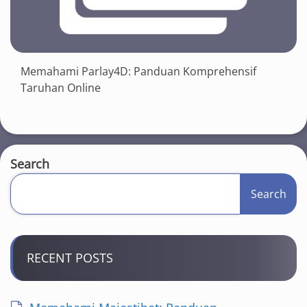
Memahami Parlay4D: Panduan Komprehensif
Taruhan Online
Search
Search
RECENT POSTS