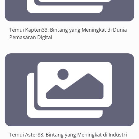
Temui Kapten33: Bintang yang Meningkat di Dunia
Pemasaran Digital
Temui Aster88: Bintang yang Meningkat di Industri