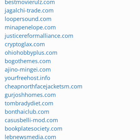
bestmovierulz.com
jagalchi-trade.com
loopersound.com
minapenelope.com
justicereformalliance.com
cryptoglax.com
ohiohobbyplus.com
bogothemes.com
ajino-mingei.com
yourfreehost.info
cheapnorthfacejacketsm.com
gurjoshhomes.com
tombradydiet.com
bonthaiclub.com
casusbelli-mod.com
bookplatesociety.com
lebnewsmedia.com