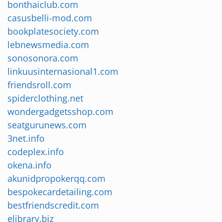
bonthaiclub.com
casusbelli-mod.com
bookplatesociety.com
lebnewsmedia.com
sonosonora.com
linkuusinternasional1.com
friendsroll.com
spiderclothing.net
wondergadgetsshop.com
seatgurunews.com
3net.info
codeplex.info
okena.info
akunidpropokerqq.com
bespokecardetailing.com
bestfriendscredit.com
elibrary.biz