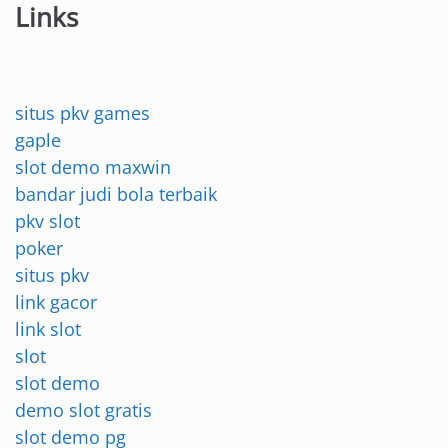
Links
situs pkv games
gaple
slot demo maxwin
bandar judi bola terbaik
pkv slot
poker
situs pkv
link gacor
link slot
slot
slot demo
demo slot gratis
slot demo pg