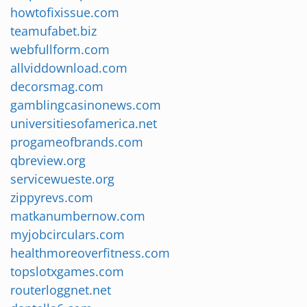
howtofixissue.com
teamufabet.biz
webfullform.com
allviddownload.com
decorsmag.com
gamblingcasinonews.com
universitiesofamerica.net
progameofbrands.com
qbreview.org
servicewueste.org
zippyrevs.com
matkanumbernow.com
myjobcirculars.com
healthmoreoverfitness.com
topslotxgames.com
routerloggnet.net