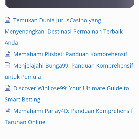
Temukan Dunia JurusCasino yang
Menyenangkan: Destinasi Permainan Terbaik
Anda
Memahami Plisbet: Panduan Komprehensif
Menjelajahi Bunga99: Panduan Komprehensif
untuk Pemula
Discover WinLose99: Your Ultimate Guide to
Smart Betting
Memahami Parlay4D: Panduan Komprehensif
Taruhan Online