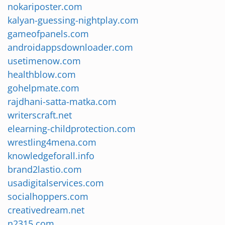
nokariposter.com
kalyan-guessing-nightplay.com
gameofpanels.com
androidappsdownloader.com
usetimenow.com
healthblow.com
gohelpmate.com
rajdhani-satta-matka.com
writerscraft.net
elearning-childprotection.com
wrestling4mena.com
knowledgeforall.info
brand2lastio.com
usadigitalservices.com
socialhoppers.com
creativedream.net
n2315.com