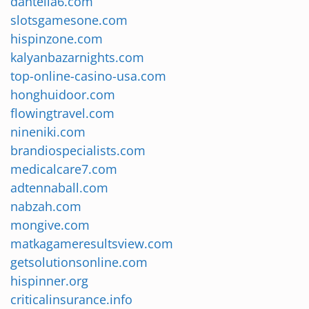
dantella6.com
slotsgamesone.com
hispinzone.com
kalyanbazarnights.com
top-online-casino-usa.com
honghuidoor.com
flowingtravel.com
nineniki.com
brandiospecialists.com
medicalcare7.com
adtennaball.com
nabzah.com
mongive.com
matkagameresultsview.com
getsolutionsonline.com
hispinner.org
criticalinsurance.info