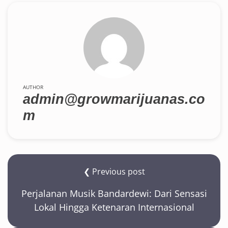
AUTHOR
admin@growmarijuanas.co
m
❮ Previous post
Perjalanan Musik Bandardewi: Dari Sensasi
Lokal Hingga Ketenaran Internasional