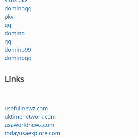
situs pkv
dominoqq
pkv
qq
domino
qq
domino99
dominoqq
Links
usafullnewz.com
uktimenetwork.com
usaworldnewz.com
todayusaexplore.com