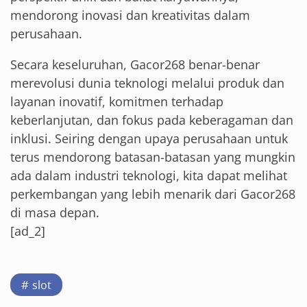
mendorong inovasi dan kreativitas dalam
perusahaan.
Secara keseluruhan, Gacor268 benar-benar
merevolusi dunia teknologi melalui produk dan
layanan inovatif, komitmen terhadap
keberlanjutan, dan fokus pada keberagaman dan
inklusi. Seiring dengan upaya perusahaan untuk
terus mendorong batasan-batasan yang mungkin
ada dalam industri teknologi, kita dapat melihat
perkembangan yang lebih menarik dari Gacor268
di masa depan.
[ad_2]
slot