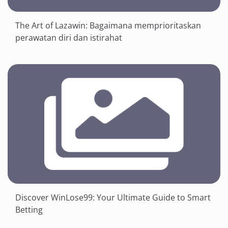
The Art of Lazawin: Bagaimana memprioritaskan
perawatan diri dan istirahat
Discover WinLose99: Your Ultimate Guide to Smart
Betting