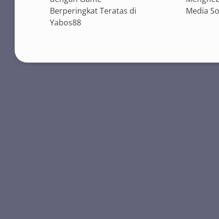
Berperingkat Teratas di
Media So
Yabos88