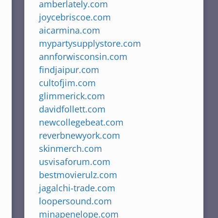
amberlately.com
joycebriscoe.com
aicarmina.com
mypartysupplystore.com
annforwisconsin.com
findjaipur.com
cultofjim.com
glimmerick.com
davidfollett.com
newcollegebeat.com
reverbnewyork.com
skinmerch.com
usvisaforum.com
bestmovierulz.com
jagalchi-trade.com
loopersound.com
minapenelope.com