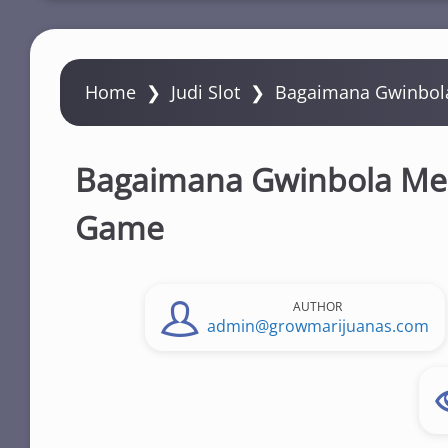
Home
❯
Judi Slot
❯
Bagaimana Gwinbola
Bagaimana Gwinbola Mer
Game
AUTHOR
admin@growmarijuanas.com