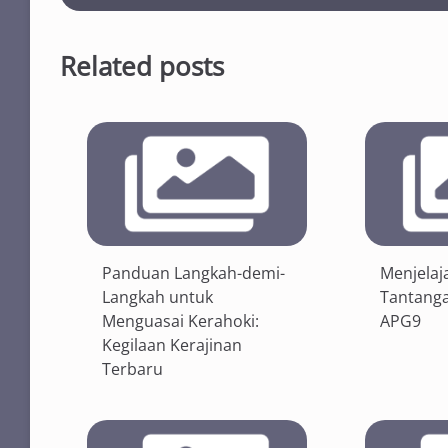
Related posts
Panduan Langkah-demi-
Menjelaj
Langkah untuk
Tantanga
Menguasai Kerahoki:
APG9
Kegilaan Kerajinan
Terbaru