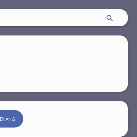
ragmatic Play,
esar dan fitur anti rungkat. Bermain lebih aman untuk
Besar
MENANG