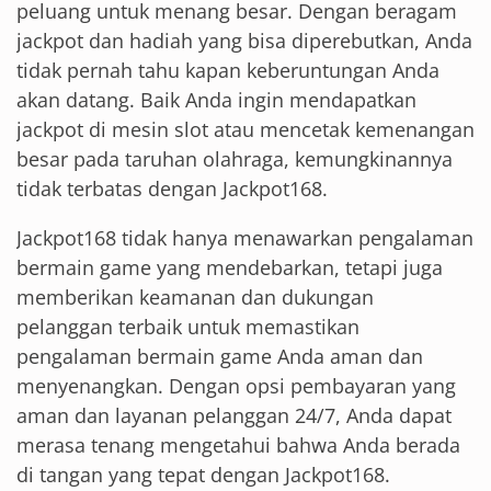
peluang untuk menang besar. Dengan beragam
jackpot dan hadiah yang bisa diperebutkan, Anda
tidak pernah tahu kapan keberuntungan Anda
akan datang. Baik Anda ingin mendapatkan
jackpot di mesin slot atau mencetak kemenangan
besar pada taruhan olahraga, kemungkinannya
tidak terbatas dengan Jackpot168.
Jackpot168 tidak hanya menawarkan pengalaman
bermain game yang mendebarkan, tetapi juga
memberikan keamanan dan dukungan
pelanggan terbaik untuk memastikan
pengalaman bermain game Anda aman dan
menyenangkan. Dengan opsi pembayaran yang
aman dan layanan pelanggan 24/7, Anda dapat
merasa tenang mengetahui bahwa Anda berada
di tangan yang tepat dengan Jackpot168.