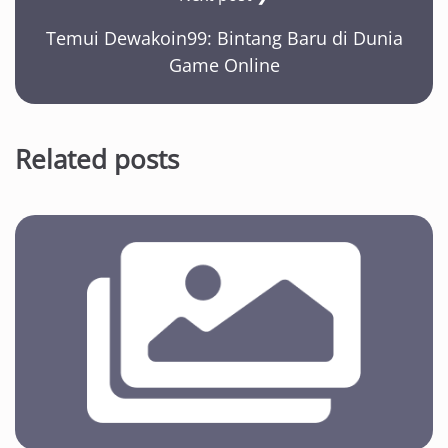
Temui Dewakoin99: Bintang Baru di Dunia
Game Online
Related posts