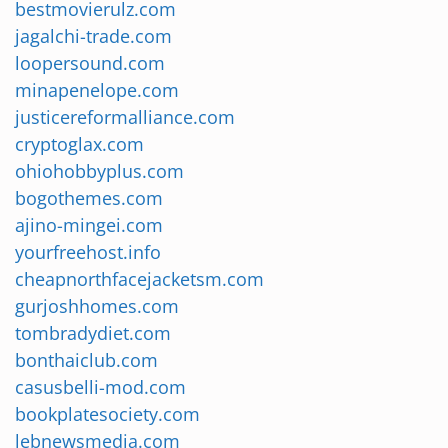
bestmovierulz.com
jagalchi-trade.com
loopersound.com
minapenelope.com
justicereformalliance.com
cryptoglax.com
ohiohobbyplus.com
bogothemes.com
ajino-mingei.com
yourfreehost.info
cheapnorthfacejacketsm.com
gurjoshhomes.com
tombradydiet.com
bonthaiclub.com
casusbelli-mod.com
bookplatesociety.com
lebnewsmedia.com