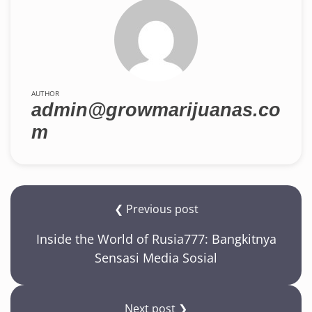
AUTHOR
admin@growmarijuanas.co
m
❮ Previous post
Inside the World of Rusia777: Bangkitnya
Sensasi Media Sosial
Next post ❯