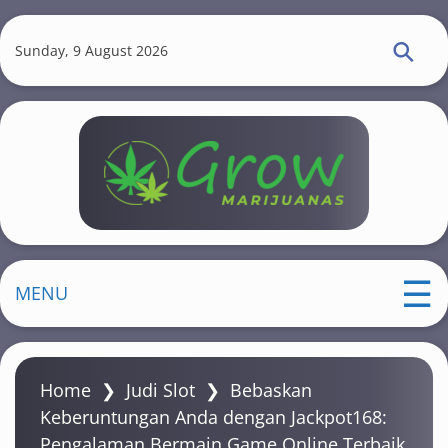
S
k
Sunday, 9 August 2026
i
p
t
o
m
a
i
Slot Gacor
Pragmatic Play
n
menghadirkan slot gacor
c
MENU
Malam Ini
malam ini dengan
o
kemenangan besar dan fitur
n
anti rungkat. Bermain lebih
dari
t
aman untuk hasil maksimal!
e
Home
❯
Judi Slot
❯
Bebaskan
n
Keberuntungan Anda dengan Jackpot168:
Pragmatic
t
Pengalaman Bermain Game Online Terbaik