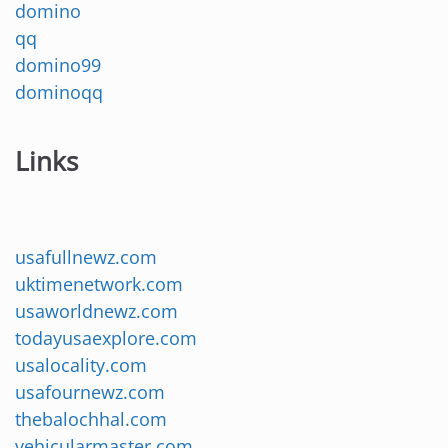
domino
qq
domino99
dominoqq
Links
usafullnewz.com
uktimenetwork.com
usaworldnewz.com
todayusaexplore.com
usalocality.com
usafournewz.com
thebalochhal.com
vehicularmaster.com