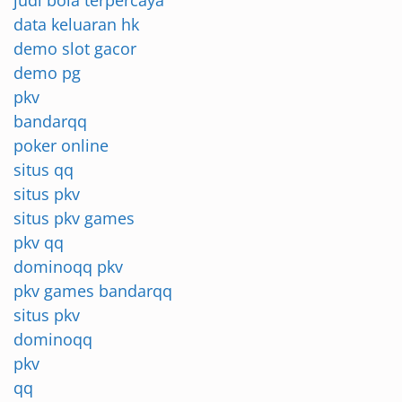
judi bola terpercaya
data keluaran hk
demo slot gacor
demo pg
pkv
bandarqq
poker online
situs qq
situs pkv
situs pkv games
pkv qq
dominoqq pkv
pkv games bandarqq
situs pkv
dominoqq
pkv
qq