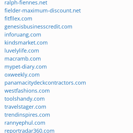
ralph-fiennes.net
fielder-maximum-discount.net
fitfllex.com
genesisbusinesscredit.com
inforuang.com
kindsmarket.com
luvelylife.com
macramb.com
mypet-diary.com
oxweekly.com
panamacitydeckcontractors.com
westfashions.com
toolshandy.com
travelstager.com
trendinspires.com
rannyephul.com
reportradar360.com