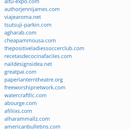
altu-expo.com
authorjennijames.com
viajearoma.net
tsutsuji-parkin.com
agharab.com
cheapammousa.com
thepositiveladiessoccerclub.com
recetasdecocinafaciles.com
naildesignsidea.net
greatpai.com
paperlanterntheatre.org
freeworshipnetwork.com
watercraftllc.com
abourge.com
afiliixs.com
alharammallz.com
americanbulletins.com