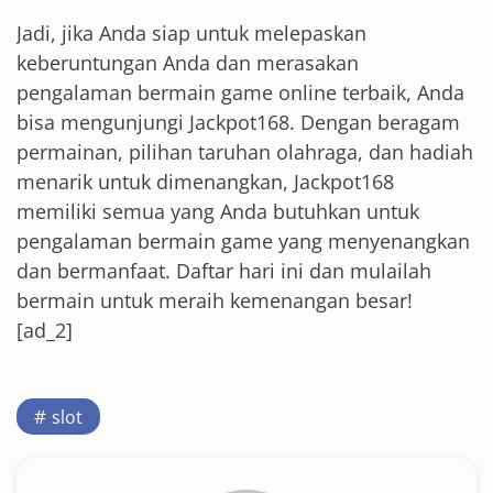
Jadi, jika Anda siap untuk melepaskan
keberuntungan Anda dan merasakan
pengalaman bermain game online terbaik, Anda
bisa mengunjungi Jackpot168. Dengan beragam
permainan, pilihan taruhan olahraga, dan hadiah
menarik untuk dimenangkan, Jackpot168
memiliki semua yang Anda butuhkan untuk
pengalaman bermain game yang menyenangkan
dan bermanfaat. Daftar hari ini dan mulailah
bermain untuk meraih kemenangan besar!
[ad_2]
slot