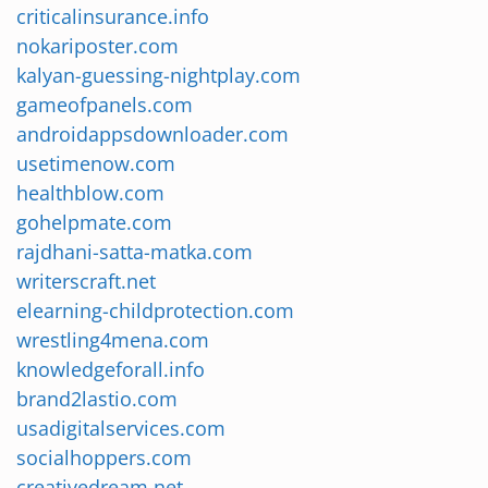
criticalinsurance.info
nokariposter.com
kalyan-guessing-nightplay.com
gameofpanels.com
androidappsdownloader.com
usetimenow.com
healthblow.com
gohelpmate.com
rajdhani-satta-matka.com
writerscraft.net
elearning-childprotection.com
wrestling4mena.com
knowledgeforall.info
brand2lastio.com
usadigitalservices.com
socialhoppers.com
creativedream.net