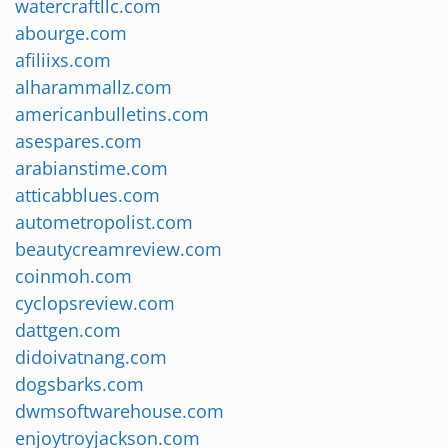
watercraftllc.com
abourge.com
afiliixs.com
alharammallz.com
americanbulletins.com
asespares.com
arabianstime.com
atticabblues.com
autometropolist.com
beautycreamreview.com
coinmoh.com
cyclopsreview.com
dattgen.com
didoivatnang.com
dogsbarks.com
dwmsoftwarehouse.com
enjoytroyjackson.com