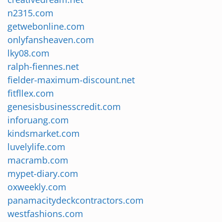
n2315.com
getwebonline.com
onlyfansheaven.com
lky08.com
ralph-fiennes.net
fielder-maximum-discount.net
fitfllex.com
genesisbusinesscredit.com
inforuang.com
kindsmarket.com
luvelylife.com
macramb.com
mypet-diary.com
oxweekly.com
panamacitydeckcontractors.com
westfashions.com