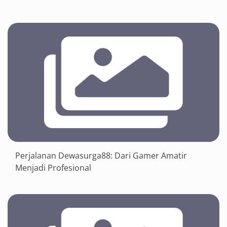
Perjalanan Dewasurga88: Dari Gamer Amatir
Menjadi Profesional