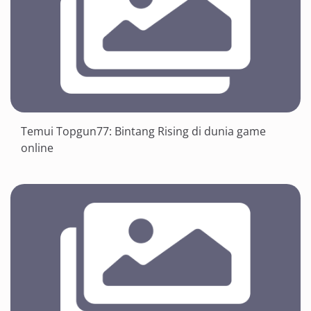
Temui Topgun77: Bintang Rising di dunia game
online