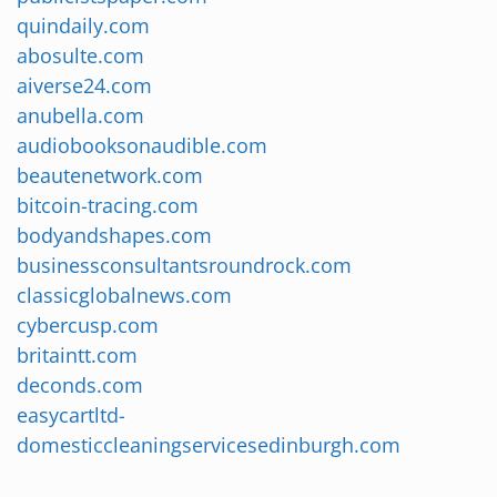
quindaily.com
abosulte.com
aiverse24.com
anubella.com
audiobooksonaudible.com
beautenetwork.com
bitcoin-tracing.com
bodyandshapes.com
businessconsultantsroundrock.com
classicglobalnews.com
cybercusp.com
britaintt.com
deconds.com
easycartltd-
domesticcleaningservicesedinburgh.com