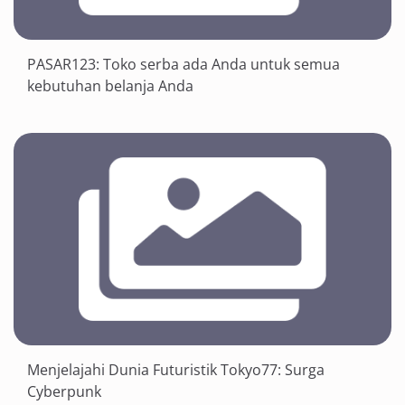
PASAR123: Toko serba ada Anda untuk semua
kebutuhan belanja Anda
Menjelajahi Dunia Futuristik Tokyo77: Surga
Cyberpunk