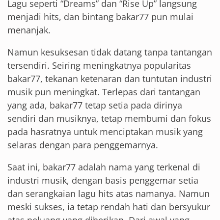
Lagu seperti “Dreams” dan “Rise Up” langsung
menjadi hits, dan bintang bakar77 pun mulai
menanjak.
Namun kesuksesan tidak datang tanpa tantangan
tersendiri. Seiring meningkatnya popularitas
bakar77, tekanan ketenaran dan tuntutan industri
musik pun meningkat. Terlepas dari tantangan
yang ada, bakar77 tetap setia pada dirinya
sendiri dan musiknya, tetap membumi dan fokus
pada hasratnya untuk menciptakan musik yang
selaras dengan para penggemarnya.
Saat ini, bakar77 adalah nama yang terkenal di
industri musik, dengan basis penggemar setia
dan serangkaian lagu hits atas namanya. Namun
meski sukses, ia tetap rendah hati dan bersyukur