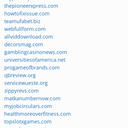
thepioneerxpress.com
howtofixissue.com
teamufabet.biz
webfullform.com
allviddownload.com
decorsmag.com
gamblingcasinonews.com
universitiesofamerica.net
progameofbrands.com
qbreview.org
servicewueste.org
zippyrevs.com
matkanumbernow.com
myjobcirculars.com
healthmoreoverfitness.com
topslotxgames.com