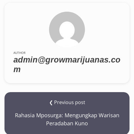
AUTHOR
admin@growmarijuanas.co
m
❮ Previous post
Rahasia Mposurga: Mengungkap Warisan
Peradaban Kuno