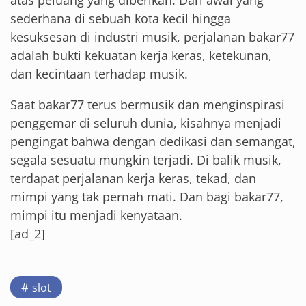
atas peluang yang diberikan. Dari awal yang
sederhana di sebuah kota kecil hingga
kesuksesan di industri musik, perjalanan bakar77
adalah bukti kekuatan kerja keras, ketekunan,
dan kecintaan terhadap musik.
Saat bakar77 terus bermusik dan menginspirasi
penggemar di seluruh dunia, kisahnya menjadi
pengingat bahwa dengan dedikasi dan semangat,
segala sesuatu mungkin terjadi. Di balik musik,
terdapat perjalanan kerja keras, tekad, dan
mimpi yang tak pernah mati. Dan bagi bakar77,
mimpi itu menjadi kenyataan.
[ad_2]
slot