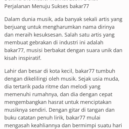
Perjalanan Menuju Sukses bakar77
Dalam dunia musik, ada banyak sekali artis yang
berjuang untuk mengharumkan nama dirinya
dan meraih kesuksesan. Salah satu artis yang
membuat gebrakan di industri ini adalah
bakar77, musisi berbakat dengan suara unik dan
kisah inspiratif.
Lahir dan besar di kota kecil, bakar77 tumbuh
dengan dikelilingi oleh musik. Sejak usia muda,
dia tertarik pada ritme dan melodi yang
memenuhi rumahnya, dan dia dengan cepat
mengembangkan hasrat untuk menciptakan
musiknya sendiri. Dengan gitar di tangan dan
buku catatan penuh lirik, bakar77 mulai
mengasah keahliannya dan bermimpi suatu hari