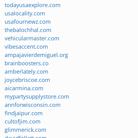
todayusaexplore.com
usalocality.com
usafournewz.com
thebalochhal.com
vehicularmaster.com
vibesaccent.com
ampajavierdemiguel.org
brainboosters.co
amberlately.com
joycebriscoe.com
aicarmina.com
mypartysupplystore.com
annforwisconsin.com
findjaipur.com
cultofjim.com
glimmerick.com
davidfollett.com