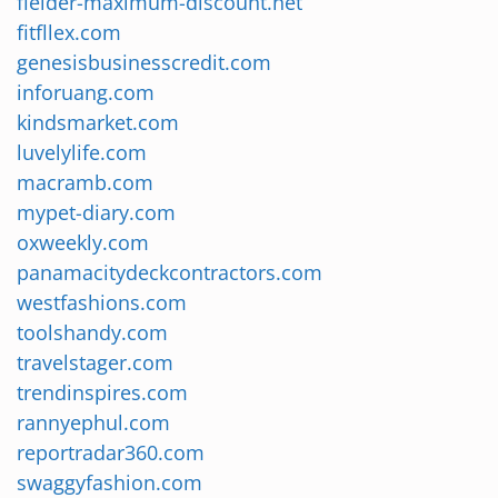
fielder-maximum-discount.net
fitfllex.com
genesisbusinesscredit.com
inforuang.com
kindsmarket.com
luvelylife.com
macramb.com
mypet-diary.com
oxweekly.com
panamacitydeckcontractors.com
westfashions.com
toolshandy.com
travelstager.com
trendinspires.com
rannyephul.com
reportradar360.com
swaggyfashion.com