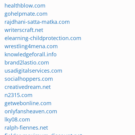
healthblow.com
gohelpmate.com
rajdhani-satta-matka.com
writerscraft.net
elearning-childprotection.com
wrestling4mena.com
knowledgeforall.info
brand2lastio.com
usadigitalservices.com
socialhoppers.com
creativedream.net
n2315.com
getwebonline.com
onlyfansheaven.com
lky08.com
ralph-fiennes.net