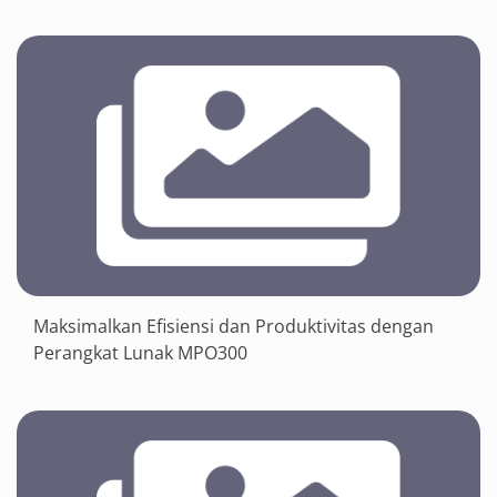
Maksimalkan Efisiensi dan Produktivitas dengan
Perangkat Lunak MPO300