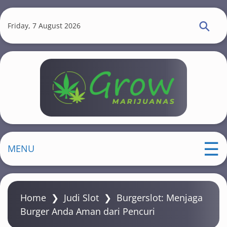
S
k
Friday, 7 August 2026
i
p
t
o
m
a
i
Slot Gacor
Pragmatic Play
n
menghadirkan slot gacor
c
MENU
Malam Ini
malam ini dengan
o
kemenangan besar dan fitur
n
anti rungkat. Bermain lebih
dari
t
aman untuk hasil maksimal!
e
Home
❯
Judi Slot
❯
Burgerslot: Menjaga
n
Burger Anda Aman dari Pencuri
Pragmatic
t