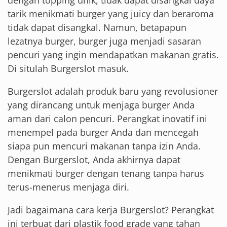
dengan topping unik, tidak dapat disangkal daya
tarik menikmati burger yang juicy dan beraroma
tidak dapat disangkal. Namun, betapapun
lezatnya burger, burger juga menjadi sasaran
pencuri yang ingin mendapatkan makanan gratis.
Di situlah Burgerslot masuk.
Burgerslot adalah produk baru yang revolusioner
yang dirancang untuk menjaga burger Anda
aman dari calon pencuri. Perangkat inovatif ini
menempel pada burger Anda dan mencegah
siapa pun mencuri makanan tanpa izin Anda.
Dengan Burgerslot, Anda akhirnya dapat
menikmati burger dengan tenang tanpa harus
terus-menerus menjaga diri.
Jadi bagaimana cara kerja Burgerslot? Perangkat
ini terbuat dari plastik food grade yang tahan