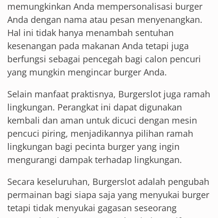
memungkinkan Anda mempersonalisasi burger
Anda dengan nama atau pesan menyenangkan.
Hal ini tidak hanya menambah sentuhan
kesenangan pada makanan Anda tetapi juga
berfungsi sebagai pencegah bagi calon pencuri
yang mungkin mengincar burger Anda.
Selain manfaat praktisnya, Burgerslot juga ramah
lingkungan. Perangkat ini dapat digunakan
kembali dan aman untuk dicuci dengan mesin
pencuci piring, menjadikannya pilihan ramah
lingkungan bagi pecinta burger yang ingin
mengurangi dampak terhadap lingkungan.
Secara keseluruhan, Burgerslot adalah pengubah
permainan bagi siapa saja yang menyukai burger
tetapi tidak menyukai gagasan seseorang