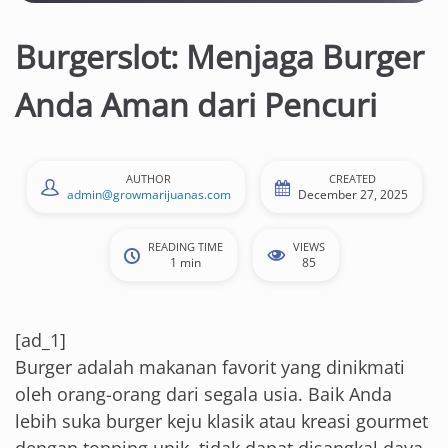
Play,
Burgerslot: Menjaga Burger
Anda Aman dari Pencuri
Kemenang
an Anti
AUTHOR
CREATED
admin@growmarijuanas.com
December 27, 2025
Rungkat
READING TIME
VIEWS
1 min
85
Besar
[ad_1]
Burger adalah makanan favorit yang dinikmati
oleh orang-orang dari segala usia. Baik Anda
lebih suka burger keju klasik atau kreasi gourmet