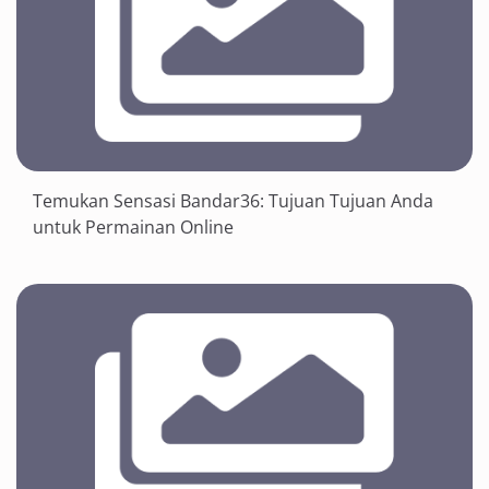
Temukan Sensasi Bandar36: Tujuan Tujuan Anda
untuk Permainan Online