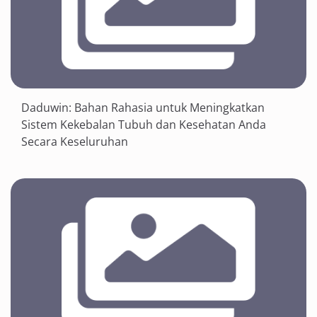
Daduwin: Bahan Rahasia untuk Meningkatkan
Sistem Kekebalan Tubuh dan Kesehatan Anda
Secara Keseluruhan