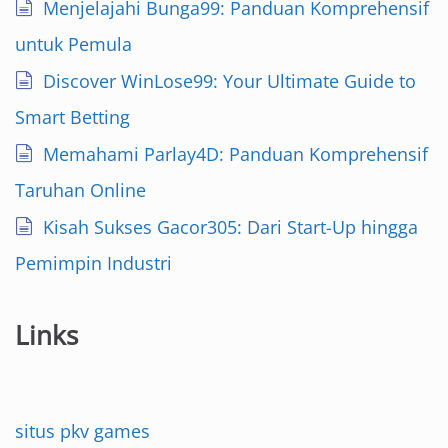
Menjelajahi Bunga99: Panduan Komprehensif
untuk Pemula
Discover WinLose99: Your Ultimate Guide to
Smart Betting
Memahami Parlay4D: Panduan Komprehensif
Taruhan Online
Kisah Sukses Gacor305: Dari Start-Up hingga
Pemimpin Industri
Links
situs pkv games