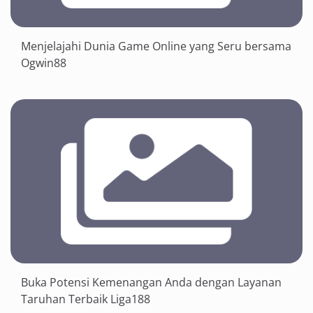
Menjelajahi Dunia Game Online yang Seru bersama
Ogwin88
Buka Potensi Kemenangan Anda dengan Layanan
Taruhan Terbaik Liga188