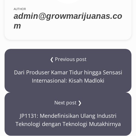
AUTHOR
admin@growmarijuanas.co
m
❮ Previous post
Dari Produser Kamar Tidur hingga Sensasi
Internasional: Kisah Madloki
Next post ❯
JP1131: Mendefinisikan Ulang Industri
Teknologi dengan Teknologi Mutakhirnya