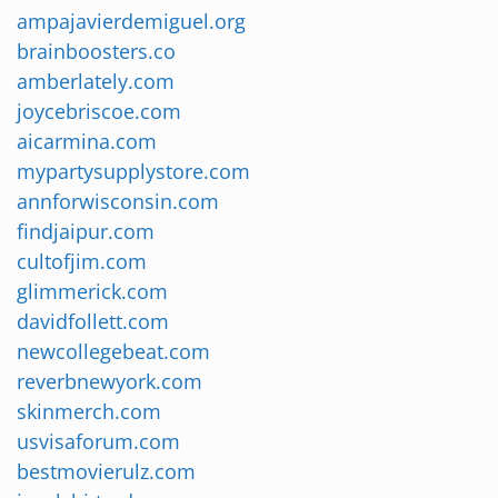
ampajavierdemiguel.org
brainboosters.co
amberlately.com
joycebriscoe.com
aicarmina.com
mypartysupplystore.com
annforwisconsin.com
findjaipur.com
cultofjim.com
glimmerick.com
davidfollett.com
newcollegebeat.com
reverbnewyork.com
skinmerch.com
usvisaforum.com
bestmovierulz.com