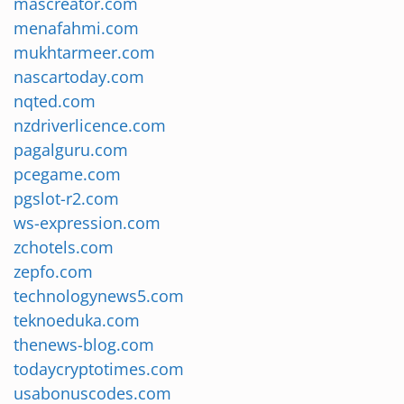
mascreator.com
menafahmi.com
mukhtarmeer.com
nascartoday.com
nqted.com
nzdriverlicence.com
pagalguru.com
pcegame.com
pgslot-r2.com
ws-expression.com
zchotels.com
zepfo.com
technologynews5.com
teknoeduka.com
thenews-blog.com
todaycryptotimes.com
usabonuscodes.com