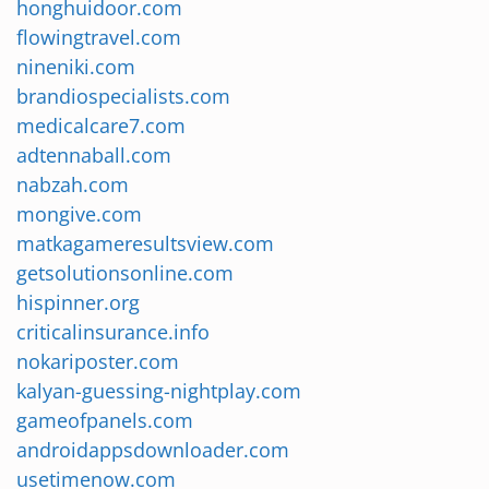
honghuidoor.com
flowingtravel.com
nineniki.com
brandiospecialists.com
medicalcare7.com
adtennaball.com
nabzah.com
mongive.com
matkagameresultsview.com
getsolutionsonline.com
hispinner.org
criticalinsurance.info
nokariposter.com
kalyan-guessing-nightplay.com
gameofpanels.com
androidappsdownloader.com
usetimenow.com