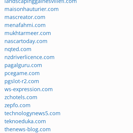
landscapinggainesvillefl.com
maisonhauturier.com
mascreator.com
menafahmi.com
mukhtarmeer.com
nascartoday.com
nqted.com
nzdriverlicence.com
pagalguru.com
pcegame.com
pgslot-r2.com
ws-expression.com
zchotels.com
zepfo.com
technologynews5.com
teknoeduka.com
thenews-blog.com