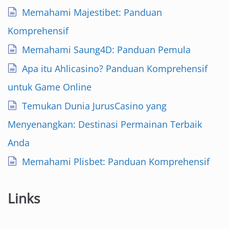
Memahami Majestibet: Panduan
Komprehensif
Memahami Saung4D: Panduan Pemula
Apa itu Ahlicasino? Panduan Komprehensif
untuk Game Online
Temukan Dunia JurusCasino yang
Menyenangkan: Destinasi Permainan Terbaik
Anda
Memahami Plisbet: Panduan Komprehensif
Links