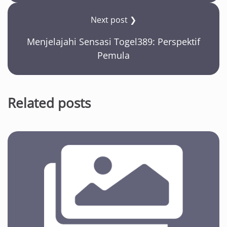
Next post ❯
Menjelajahi Sensasi Togel389: Perspektif
Pemula
Related posts