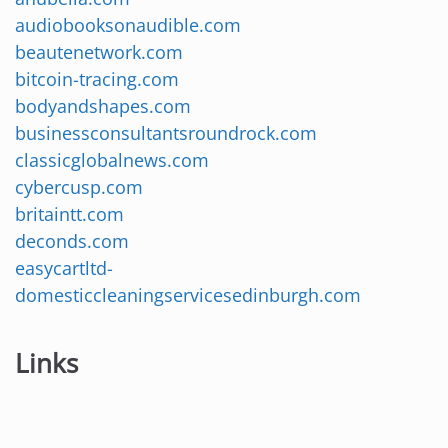
audiobooksonaudible.com
beautenetwork.com
bitcoin-tracing.com
bodyandshapes.com
businessconsultantsroundrock.com
classicglobalnews.com
cybercusp.com
britaintt.com
deconds.com
easycartltd-
domesticcleaningservicesedinburgh.com
Links