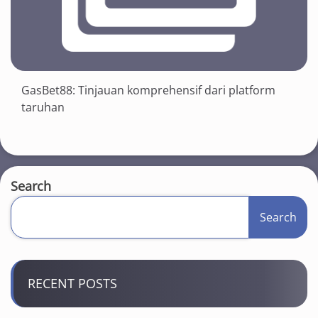
GasBet88: Tinjauan komprehensif dari platform
taruhan
Search
Search
RECENT POSTS