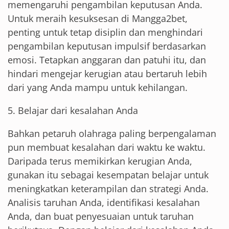
memengaruhi pengambilan keputusan Anda.
Untuk meraih kesuksesan di Mangga2bet,
penting untuk tetap disiplin dan menghindari
pengambilan keputusan impulsif berdasarkan
emosi. Tetapkan anggaran dan patuhi itu, dan
hindari mengejar kerugian atau bertaruh lebih
dari yang Anda mampu untuk kehilangan.
5. Belajar dari kesalahan Anda
Bahkan petaruh olahraga paling berpengalaman
pun membuat kesalahan dari waktu ke waktu.
Daripada terus memikirkan kerugian Anda,
gunakan itu sebagai kesempatan belajar untuk
meningkatkan keterampilan dan strategi Anda.
Analisis taruhan Anda, identifikasi kesalahan
Anda, dan buat penyesuaian untuk taruhan