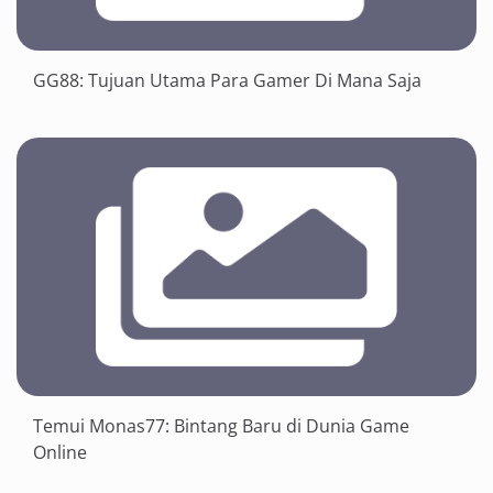
GG88: Tujuan Utama Para Gamer Di Mana Saja
Temui Monas77: Bintang Baru di Dunia Game
Online