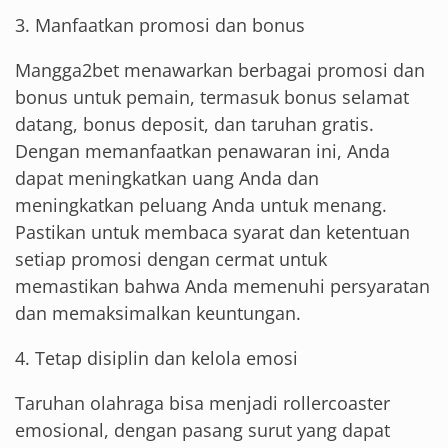
3. Manfaatkan promosi dan bonus
Mangga2bet menawarkan berbagai promosi dan
bonus untuk pemain, termasuk bonus selamat
datang, bonus deposit, dan taruhan gratis.
Dengan memanfaatkan penawaran ini, Anda
dapat meningkatkan uang Anda dan
meningkatkan peluang Anda untuk menang.
Pastikan untuk membaca syarat dan ketentuan
setiap promosi dengan cermat untuk
memastikan bahwa Anda memenuhi persyaratan
dan memaksimalkan keuntungan.
4. Tetap disiplin dan kelola emosi
Taruhan olahraga bisa menjadi rollercoaster
emosional, dengan pasang surut yang dapat