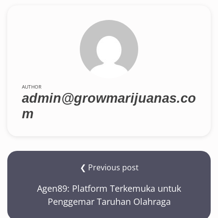
AUTHOR
admin@growmarijuanas.co
m
❮ Previous post
Agen89: Platform Terkemuka untuk
Penggemar Taruhan Olahraga