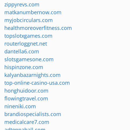
zippyrevs.com
matkanumbernow.com
myjobcirculars.com
healthmoreoverfitness.com
topslotxgames.com
routerloggnet.net
dantella6.com
slotsgamesone.com
hispinzone.com
kalyanbazarnights.com
top-online-casino-usa.com
honghuidoor.com
flowingtravel.com
nineniki.com
brandiospecialists.com
medicalcare7.com
adtennaball.com