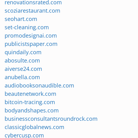
renovationsrated.com
scoziarestaurant.com
seohart.com
set-cleaning.com
promodesignai.com
publicistspaper.com
quindaily.com
abosulte.com
aiverse24.com
anubella.com
audiobooksonaudible.com
beautenetwork.com
bitcoin-tracing.com
bodyandshapes.com
businessconsultantsroundrock.com
classicglobalnews.com
cybercusp.com