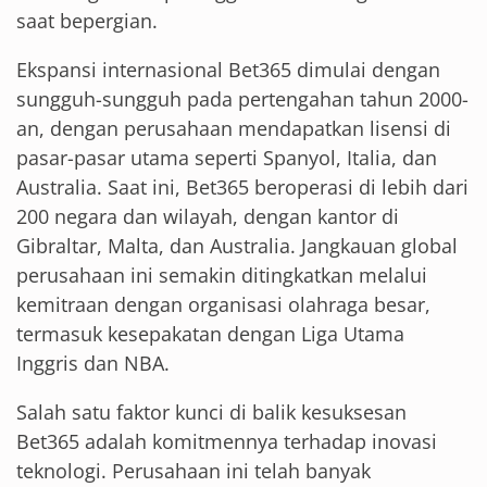
saat bepergian.
Ekspansi internasional Bet365 dimulai dengan
sungguh-sungguh pada pertengahan tahun 2000-
an, dengan perusahaan mendapatkan lisensi di
pasar-pasar utama seperti Spanyol, Italia, dan
Australia. Saat ini, Bet365 beroperasi di lebih dari
200 negara dan wilayah, dengan kantor di
Gibraltar, Malta, dan Australia. Jangkauan global
perusahaan ini semakin ditingkatkan melalui
kemitraan dengan organisasi olahraga besar,
termasuk kesepakatan dengan Liga Utama
Inggris dan NBA.
Salah satu faktor kunci di balik kesuksesan
Bet365 adalah komitmennya terhadap inovasi
teknologi. Perusahaan ini telah banyak