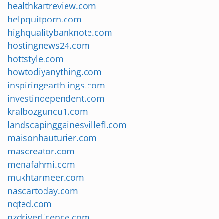
healthkartreview.com
helpquitporn.com
highqualitybanknote.com
hostingnews24.com
hottstyle.com
howtodiyanything.com
inspiringearthlings.com
investindependent.com
kralbozguncu1.com
landscapinggainesvillefl.com
maisonhauturier.com
mascreator.com
menafahmi.com
mukhtarmeer.com
nascartoday.com
nqted.com
nzdriverlicence.com