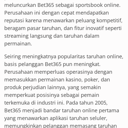
meluncurkan Bet365 sebagai sportsbook online.
Perusahaan ini dengan cepat mendapatkan
reputasi karena menawarkan peluang kompetitif,
beragam pasar taruhan, dan fitur inovatif seperti
streaming langsung dan taruhan dalam
permainan.
Seiring meningkatnya popularitas taruhan online,
basis pelanggan Bet365 pun meningkat.
Perusahaan memperluas operasinya dengan
memasukkan permainan kasino, poker, dan
produk perjudian lainnya, yang semakin
memperkuat posisinya sebagai pemain
terkemuka di industri ini. Pada tahun 2005,
Bet365 menjadi bandar taruhan online pertama
yang menawarkan aplikasi taruhan seluler,
memungkinkan pelanggan memasang taruhan