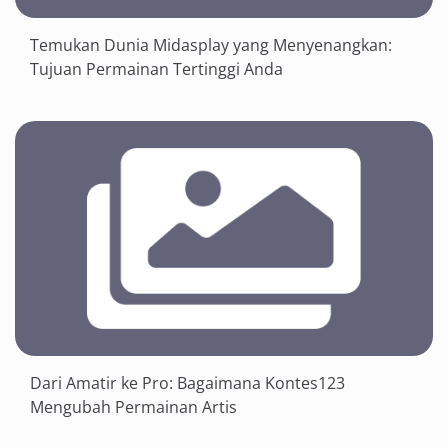
Temukan Dunia Midasplay yang Menyenangkan:
Tujuan Permainan Tertinggi Anda
Dari Amatir ke Pro: Bagaimana Kontes123
Mengubah Permainan Artis