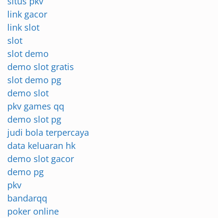
situs pkv
link gacor
link slot
slot
slot demo
demo slot gratis
slot demo pg
demo slot
pkv games qq
demo slot pg
judi bola terpercaya
data keluaran hk
demo slot gacor
demo pg
pkv
bandarqq
poker online