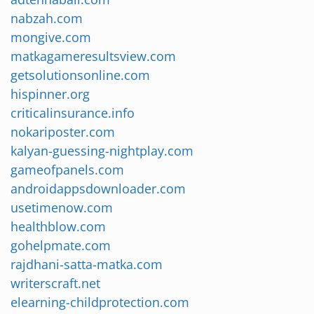
nabzah.com
mongive.com
matkagameresultsview.com
getsolutionsonline.com
hispinner.org
criticalinsurance.info
nokariposter.com
kalyan-guessing-nightplay.com
gameofpanels.com
androidappsdownloader.com
usetimenow.com
healthblow.com
gohelpmate.com
rajdhani-satta-matka.com
writerscraft.net
elearning-childprotection.com