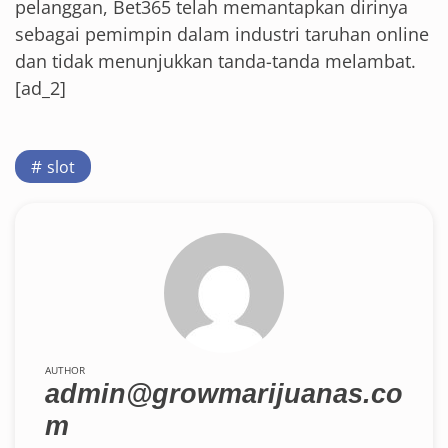
pelanggan, Bet365 telah memantapkan dirinya
sebagai pemimpin dalam industri taruhan online
dan tidak menunjukkan tanda-tanda melambat.
[ad_2]
slot
AUTHOR
admin@growmarijuanas.co
m