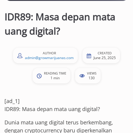
Play,
IDR89: Masa depan mata
uang digital?
Kemenang
an Anti
AUTHOR
CREATED
admin@growmarijuanas.com
June 25, 2025
Rungkat
READING TIME
VIEWS
1 min
130
Besar
[ad_1]
IDR89: Masa depan mata uang digital?
Dunia mata uang digital terus berkembang,
dengan cryptocurrency baru diperkenalkan