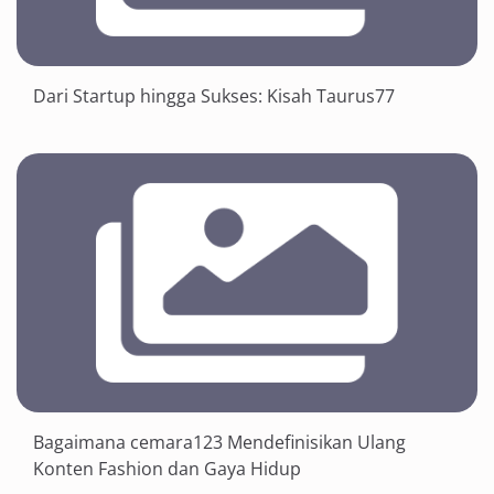
Dari Startup hingga Sukses: Kisah Taurus77
Bagaimana cemara123 Mendefinisikan Ulang
Konten Fashion dan Gaya Hidup