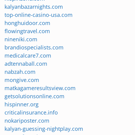
kalyanbazarnights.com
top-online-casino-usa.com
honghuidoor.com
flowingtravel.com
nineniki.com
brandiospecialists.com
medicalcare7.com
adtennaball.com
nabzah.com
mongive.com
matkagameresultsview.com
getsolutionsonline.com
hispinner.org
criticalinsurance.info
nokariposter.com
kalyan-guessing-nightplay.com