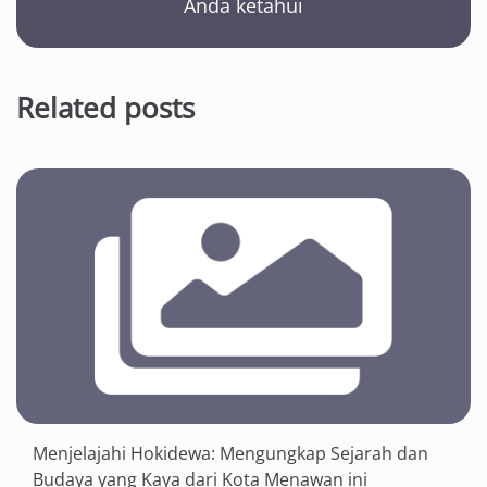
Anda ketahui
Related posts
Menjelajahi Hokidewa: Mengungkap Sejarah dan
Budaya yang Kaya dari Kota Menawan ini