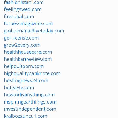
fashionistani.com
feelingswed.com
firecabal.com
forbessmagazine.com
globalmarketlivetoday.com
gpl-license.com
grow2every.com
healthhousecare.com
healthkartreview.com
helpquitporn.com
highqualitybanknote.com
hostingnews24.com
hottstyle.com
howtodiyanything.com
inspiringearthlings.com
investindependent.com
kralbozguncu1.com