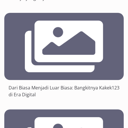
Dari Biasa Menjadi Luar Biasa: Bangkitnya Kakek123
di Era Digital