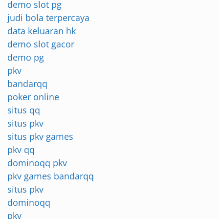
demo slot pg
judi bola terpercaya
data keluaran hk
demo slot gacor
demo pg
pkv
bandarqq
poker online
situs qq
situs pkv
situs pkv games
pkv qq
dominoqq pkv
pkv games bandarqq
situs pkv
dominoqq
pkv