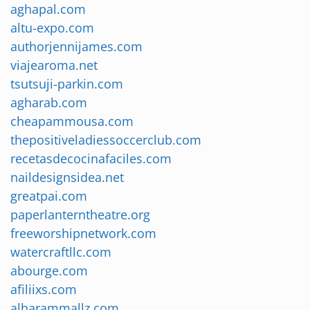
aghapal.com
altu-expo.com
authorjennijames.com
viajearoma.net
tsutsuji-parkin.com
agharab.com
cheapammousa.com
thepositiveladiessoccerclub.com
recetasdecocinafaciles.com
naildesignsidea.net
greatpai.com
paperlanterntheatre.org
freeworshipnetwork.com
watercraftllc.com
abourge.com
afiliixs.com
alharammallz.com