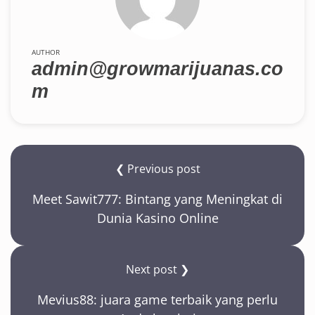
AUTHOR
admin@growmarijuanas.co
m
❮ Previous post
Meet Sawit777: Bintang yang Meningkat di
Dunia Kasino Online
Next post ❯
Mevius88: juara game terbaik yang perlu