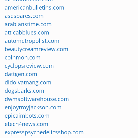
americanbulletins.com
asespares.com
arabianstime.com
atticabblues.com
autometropolist.com
beautycreamreview.com
coinmoh.com
cyclopsreview.com
dattgen.com
didoivatnang.com
dogsbarks.com
dwmsoftwarehouse.com
enjoytroyjackson.com
epicaimbots.com
etech4news.com
expresspsychedelicsshop.com