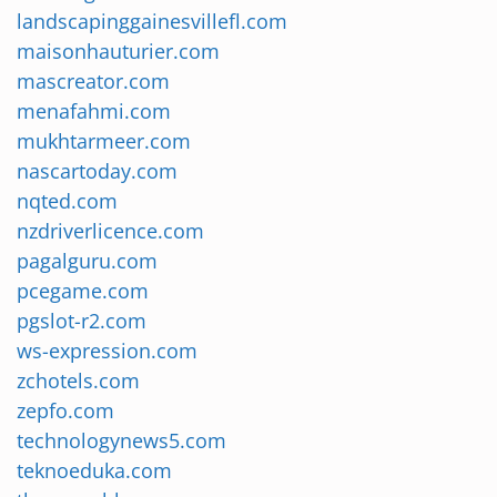
landscapinggainesvillefl.com
maisonhauturier.com
mascreator.com
menafahmi.com
mukhtarmeer.com
nascartoday.com
nqted.com
nzdriverlicence.com
pagalguru.com
pcegame.com
pgslot-r2.com
ws-expression.com
zchotels.com
zepfo.com
technologynews5.com
teknoeduka.com