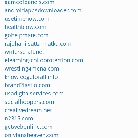
gameofpanels.com
androidappsdownloader.com
usetimenow.com
healthblow.com
gohelpmate.com
rajdhani-satta-matka.com
writerscraft.net
elearning-childprotection.com
wrestling4mena.com
knowledgeforall.info
brand2lastio.com
usadigitalservices.com
socialhoppers.com
creativedream.net
n2315.com
getwebonline.com
onlyfansheaven.com