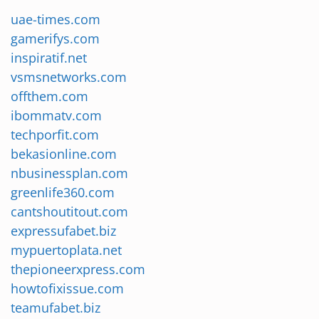
uae-times.com
gamerifys.com
inspiratif.net
vsmsnetworks.com
offthem.com
ibommatv.com
techporfit.com
bekasionline.com
nbusinessplan.com
greenlife360.com
cantshoutitout.com
expressufabet.biz
mypuertoplata.net
thepioneerxpress.com
howtofixissue.com
teamufabet.biz