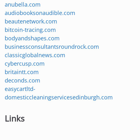
anubella.com
audiobooksonaudible.com
beautenetwork.com
bitcoin-tracing.com
bodyandshapes.com
businessconsultantsroundrock.com
classicglobalnews.com
cybercusp.com
britaintt.com
deconds.com
easycartltd-
domesticcleaningservicesedinburgh.com
Links