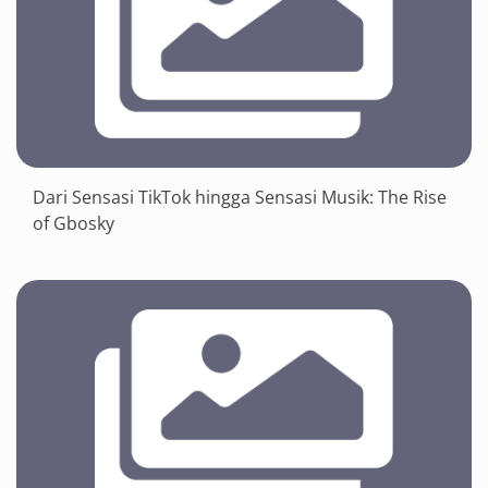
Dari Sensasi TikTok hingga Sensasi Musik: The Rise
of Gbosky