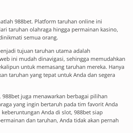
hatlah 988bet. Platform taruhan online ini
ri taruhan olahraga hingga permainan kasino,
dinikmati semua orang.
enjadi tujuan taruhan utama adalah
 web ini mudah dinavigasi, sehingga memudahkan
sekalipun untuk memasang taruhan mereka. Hanya
an taruhan yang tepat untuk Anda dan segera
 988bet juga menawarkan berbagai pilihan
aga yang ingin bertaruh pada tim favorit Anda
keberuntungan Anda di slot, 988bet siap
rmainan dan taruhan, Anda tidak akan pernah