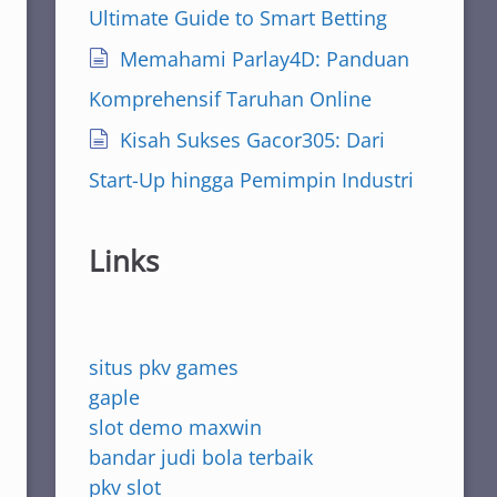
Ultimate Guide to Smart Betting
Memahami Parlay4D: Panduan
Komprehensif Taruhan Online
Kisah Sukses Gacor305: Dari
Start-Up hingga Pemimpin Industri
Links
situs pkv games
gaple
slot demo maxwin
bandar judi bola terbaik
pkv slot