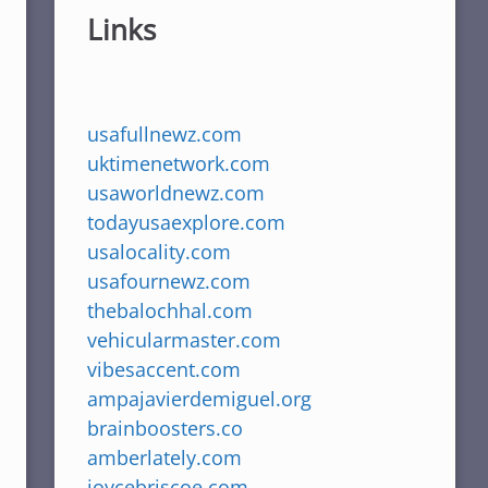
Links
usafullnewz.com
uktimenetwork.com
usaworldnewz.com
todayusaexplore.com
usalocality.com
usafournewz.com
thebalochhal.com
vehicularmaster.com
vibesaccent.com
ampajavierdemiguel.org
brainboosters.co
amberlately.com
joycebriscoe.com