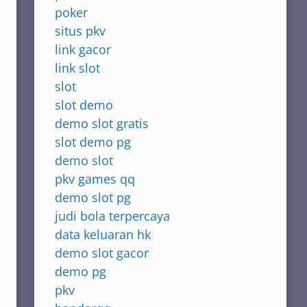
poker
situs pkv
link gacor
link slot
slot
slot demo
demo slot gratis
slot demo pg
demo slot
pkv games qq
demo slot pg
judi bola terpercaya
data keluaran hk
demo slot gacor
demo pg
pkv