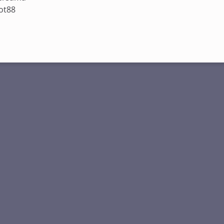
lot88