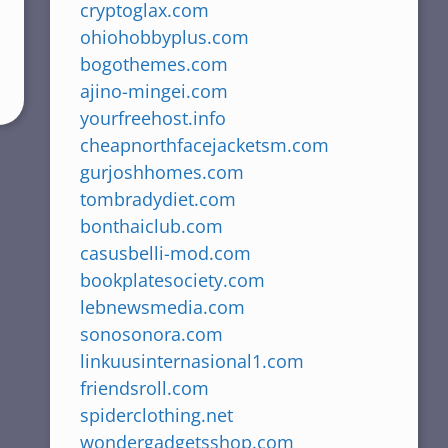
cryptoglax.com
ohiohobbyplus.com
bogothemes.com
ajino-mingei.com
yourfreehost.info
cheapnorthfacejacketsm.com
gurjoshhomes.com
tombradydiet.com
bonthaiclub.com
casusbelli-mod.com
bookplatesociety.com
lebnewsmedia.com
sonosonora.com
linkuusinternasional1.com
friendsroll.com
spiderclothing.net
wondergadgetsshop.com