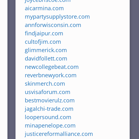
aicarmina.com
mypartysupplystore.com
annforwisconsin.com
findjaipur.com
cultofjim.com
glimmerick.com
davidfollett.com
newcollegebeat.com
reverbnewyork.com
skinmerch.com
usvisaforum.com
bestmovierulz.com
jagalchi-trade.com
loopersound.com
minapenelope.com
justicereformalliance.com