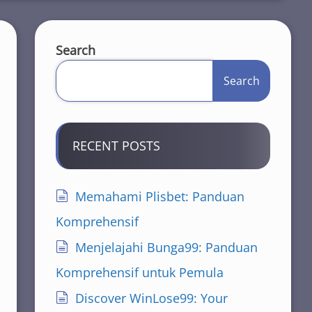
Search
Search
RECENT POSTS
Memahami Plisbet: Panduan
Komprehensif
Menjelajahi Bunga99: Panduan
Komprehensif untuk Pemula
Discover WinLose99: Your