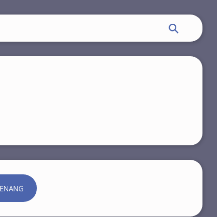
ragmatic Play,
esar dan fitur anti rungkat. Bermain lebih aman untuk
Besar
MENANG