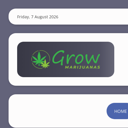
S
k
Friday, 7 August 2026
i
p
t
o
m
a
Slot 
i
Pragmatic Pl
n
hasil maksim
c
Keme
o
n
t
e
HOME
n
t