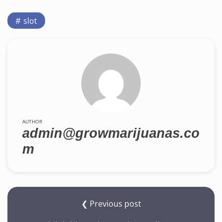
slot
AUTHOR
admin@growmarijuanas.co
m
❮ Previous post