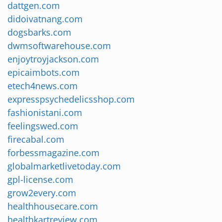
dattgen.com
didoivatnang.com
dogsbarks.com
dwmsoftwarehouse.com
enjoytroyjackson.com
epicaimbots.com
etech4news.com
expresspsychedelicsshop.com
fashionistani.com
feelingswed.com
firecabal.com
forbessmagazine.com
globalmarketlivetoday.com
gpl-license.com
grow2every.com
healthhousecare.com
healthkartreview.com