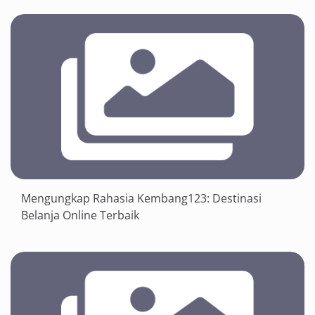
Mengungkap Rahasia Kembang123: Destinasi
Belanja Online Terbaik