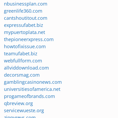
nbusinessplan.com
greenlife360.com
cantshoutitout.com
expressufabet.biz
mypuertoplata.net
thepioneerxpress.com
howtofixissue.com
teamufabet.biz
webfullform.com
allviddownload.com
decorsmag.com
gamblingcasinonews.com
universitiesofamerica.net
progameofbrands.com
qbreview.org
servicewueste.org
zippyrevs.com