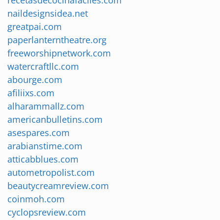
naildesignsidea.net
greatpai.com
paperlanterntheatre.org
freeworshipnetwork.com
watercraftllc.com
abourge.com
afiliixs.com
alharammallz.com
americanbulletins.com
asespares.com
arabianstime.com
atticabblues.com
autometropolist.com
beautycreamreview.com
coinmoh.com
cyclopsreview.com