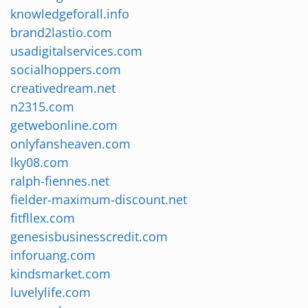
knowledgeforall.info
brand2lastio.com
usadigitalservices.com
socialhoppers.com
creativedream.net
n2315.com
getwebonline.com
onlyfansheaven.com
lky08.com
ralph-fiennes.net
fielder-maximum-discount.net
fitfllex.com
genesisbusinesscredit.com
inforuang.com
kindsmarket.com
luvelylife.com