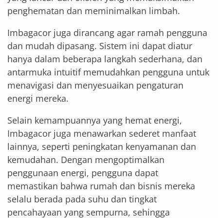
penghematan dan meminimalkan limbah.
Imbagacor juga dirancang agar ramah pengguna
dan mudah dipasang. Sistem ini dapat diatur
hanya dalam beberapa langkah sederhana, dan
antarmuka intuitif memudahkan pengguna untuk
menavigasi dan menyesuaikan pengaturan
energi mereka.
Selain kemampuannya yang hemat energi,
Imbagacor juga menawarkan sederet manfaat
lainnya, seperti peningkatan kenyamanan dan
kemudahan. Dengan mengoptimalkan
penggunaan energi, pengguna dapat
memastikan bahwa rumah dan bisnis mereka
selalu berada pada suhu dan tingkat
pencahayaan yang sempurna, sehingga