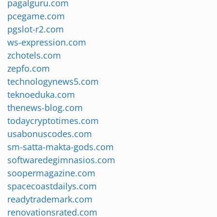
pagalguru.com
pcegame.com
pgslot-r2.com
ws-expression.com
zchotels.com
zepfo.com
technologynews5.com
teknoeduka.com
thenews-blog.com
todaycryptotimes.com
usabonuscodes.com
sm-satta-makta-gods.com
softwaredegimnasios.com
soopermagazine.com
spacecoastdailys.com
readytrademark.com
renovationsrated.com