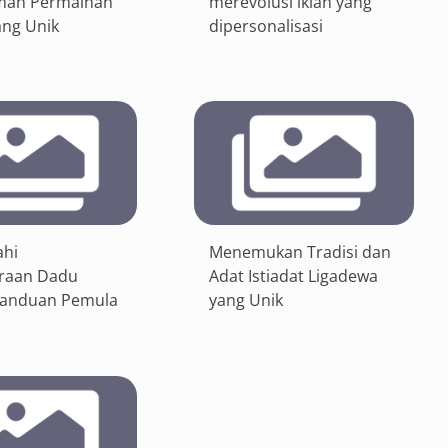
man Permainan
merevolusi iklan yang
ang Unik
dipersonalisasi
ahi
Menemukan Tradisi dan
raan Dadu
Adat Istiadat Ligadewa
Panduan Pemula
yang Unik