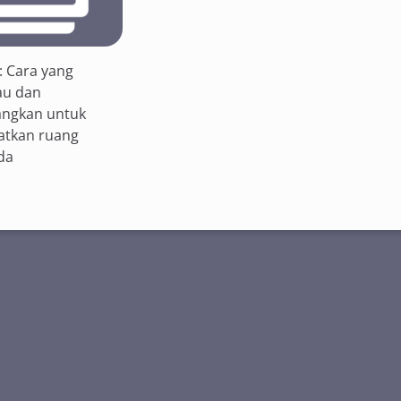
: Cara yang
au dan
ngkan untuk
atkan ruang
da