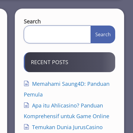
Search
Search
RECENT POSTS
Memahami Saung4D: Panduan
Pemula
Apa itu Ahlicasino? Panduan
Komprehensif untuk Game Online
Temukan Dunia JurusCasino