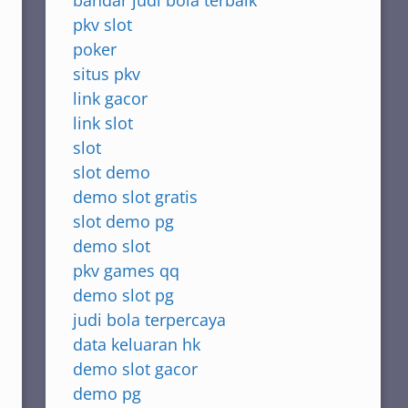
pkv slot
poker
situs pkv
link gacor
link slot
slot
slot demo
demo slot gratis
slot demo pg
demo slot
pkv games qq
demo slot pg
judi bola terpercaya
data keluaran hk
demo slot gacor
demo pg