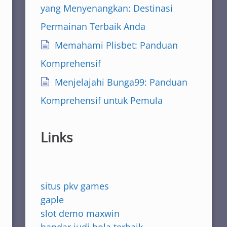
yang Menyenangkan: Destinasi
Permainan Terbaik Anda
Memahami Plisbet: Panduan
Komprehensif
Menjelajahi Bunga99: Panduan
Komprehensif untuk Pemula
Links
situs pkv games
gaple
slot demo maxwin
bandar judi bola terbaik