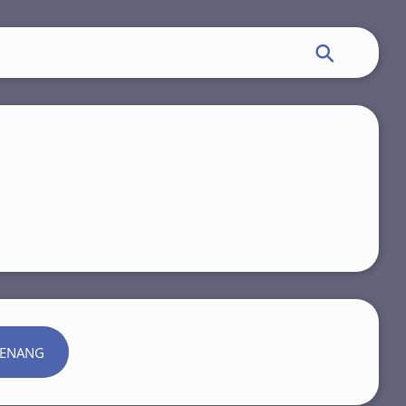
ragmatic Play,
esar dan fitur anti rungkat. Bermain lebih aman untuk
Besar
MENANG