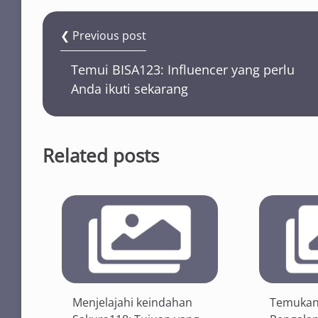
❮ Previous post
Temui BISA123: Influencer yang perlu
Anda ikuti sekarang
Related posts
Menjelajahi keindahan
Temukan