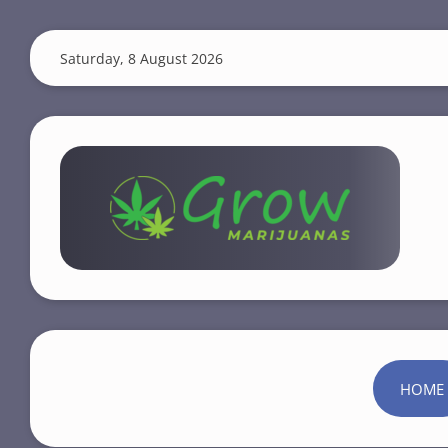
S
k
Saturday, 8 August 2026
i
p
t
o
m
a
Slot 
i
Pragmatic Pl
n
hasil maksim
c
Keme
o
n
t
e
HOME
n
t