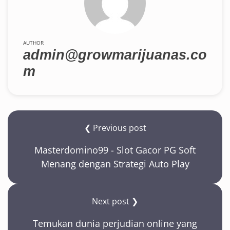
AUTHOR
admin@growmarijuanas.co
m
❮ Previous post
Masterdomino99 - Slot Gacor PG Soft
Menang dengan Strategi Auto Play
Next post ❯
Temukan dunia perjudian online yang