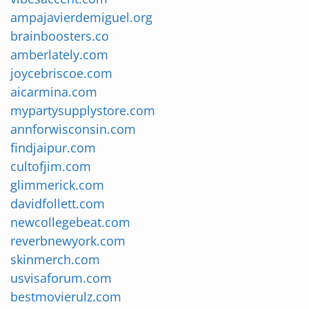
ampajavierdemiguel.org
brainboosters.co
amberlately.com
joycebriscoe.com
aicarmina.com
mypartysupplystore.com
annforwisconsin.com
findjaipur.com
cultofjim.com
glimmerick.com
davidfollett.com
newcollegebeat.com
reverbnewyork.com
skinmerch.com
usvisaforum.com
bestmovierulz.com