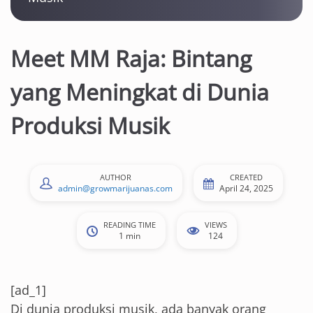
Play,
Meet MM Raja: Bintang
Kemenang
yang Meningkat di Dunia
an Anti
Produksi Musik
Rungkat
AUTHOR
CREATED
admin@growmarijuanas.com
April 24, 2025
Besar
READING TIME
VIEWS
1 min
124
[ad_1]
Di dunia produksi musik, ada banyak orang