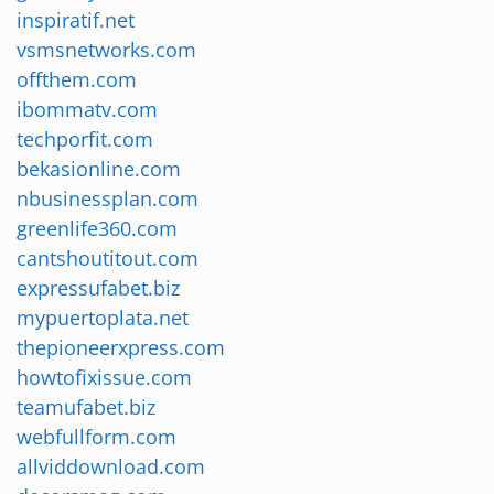
inspiratif.net
vsmsnetworks.com
offthem.com
ibommatv.com
techporfit.com
bekasionline.com
nbusinessplan.com
greenlife360.com
cantshoutitout.com
expressufabet.biz
mypuertoplata.net
thepioneerxpress.com
howtofixissue.com
teamufabet.biz
webfullform.com
allviddownload.com