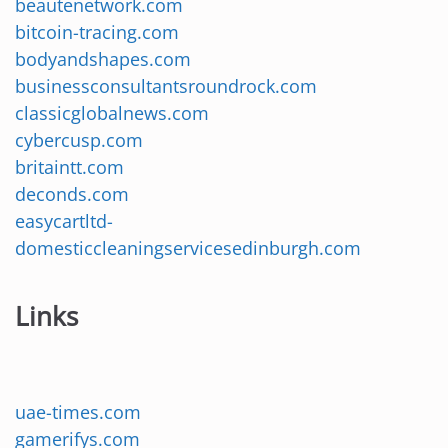
beautenetwork.com
bitcoin-tracing.com
bodyandshapes.com
businessconsultantsroundrock.com
classicglobalnews.com
cybercusp.com
britaintt.com
deconds.com
easycartltd-
domesticcleaningservicesedinburgh.com
Links
uae-times.com
gamerifys.com