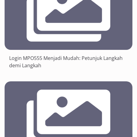
Login MPO555 Menjadi Mudah: Petunjuk Langkah
demi Langkah