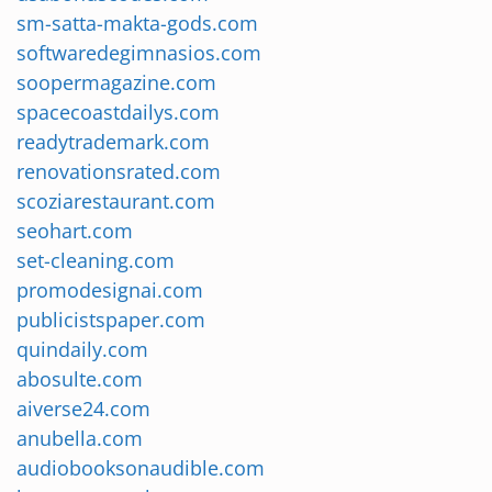
sm-satta-makta-gods.com
softwaredegimnasios.com
soopermagazine.com
spacecoastdailys.com
readytrademark.com
renovationsrated.com
scoziarestaurant.com
seohart.com
set-cleaning.com
promodesignai.com
publicistspaper.com
quindaily.com
abosulte.com
aiverse24.com
anubella.com
audiobooksonaudible.com