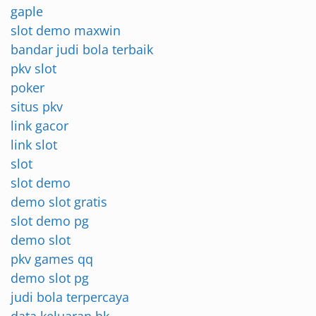
gaple
slot demo maxwin
bandar judi bola terbaik
pkv slot
poker
situs pkv
link gacor
link slot
slot
slot demo
demo slot gratis
slot demo pg
demo slot
pkv games qq
demo slot pg
judi bola terpercaya