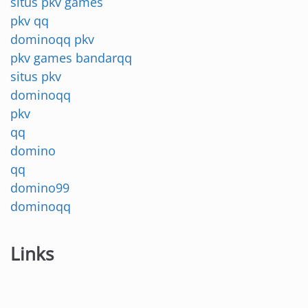
situs pkv games
pkv qq
dominoqq pkv
pkv games bandarqq
situs pkv
dominoqq
pkv
qq
domino
qq
domino99
dominoqq
Links