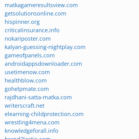
matkagameresultsview.com
getsolutionsonline.com
hispinner.org
criticalinsurance.info
nokariposter.com
kalyan-guessing-nightplay.com
gameofpanels.com
androidappsdownloader.com
usetimenow.com
healthblow.com
gohelpmate.com
rajdhani-satta-matka.com
writerscraft.net
elearning-childprotection.com
wrestling4mena.com
knowledgeforall.info