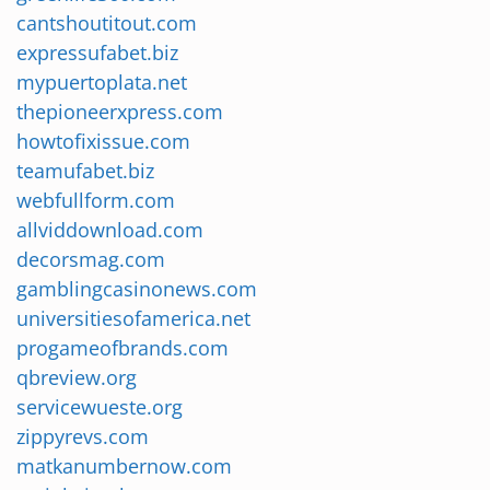
cantshoutitout.com
expressufabet.biz
mypuertoplata.net
thepioneerxpress.com
howtofixissue.com
teamufabet.biz
webfullform.com
allviddownload.com
decorsmag.com
gamblingcasinonews.com
universitiesofamerica.net
progameofbrands.com
qbreview.org
servicewueste.org
zippyrevs.com
matkanumbernow.com