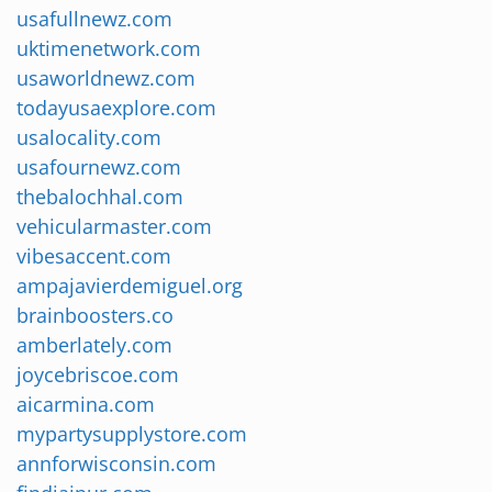
usafullnewz.com
uktimenetwork.com
usaworldnewz.com
todayusaexplore.com
usalocality.com
usafournewz.com
thebalochhal.com
vehicularmaster.com
vibesaccent.com
ampajavierdemiguel.org
brainboosters.co
amberlately.com
joycebriscoe.com
aicarmina.com
mypartysupplystore.com
annforwisconsin.com