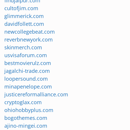
findjaipur.com
cultofjim.com
glimmerick.com
davidfollett.com
newcollegebeat.com
reverbnewyork.com
skinmerch.com
usvisaforum.com
bestmovierulz.com
jagalchi-trade.com
loopersound.com
minapenelope.com
justicereformalliance.com
cryptoglax.com
ohiohobbyplus.com
bogothemes.com
ajino-mingei.com