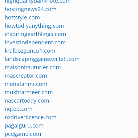
highqualitybanknote.com
hostingnews24.com
hottstyle.com
howtodiyanything.com
inspiringearthlings.com
investindependent.com
kralbozguncu1.com
landscapinggainesvillefl.com
maisonhauturier.com
mascreator.com
menafahmi.com
mukhtarmeer.com
nascartoday.com
nqted.com
nzdriverlicence.com
pagalguru.com
pcegame.com