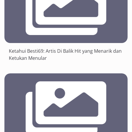
Ketahui Besti69: Artis Di Balik Hit yang Menarik dan
Ketukan Menular