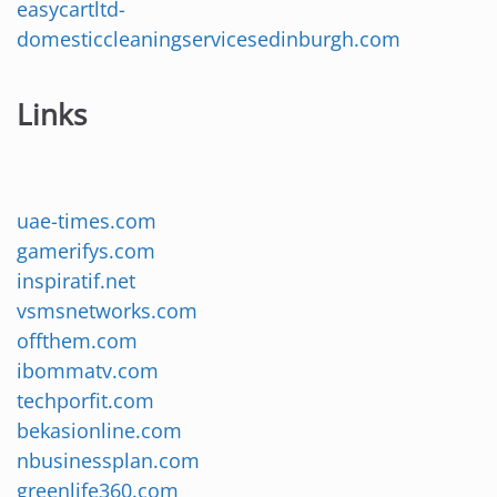
easycartltd-
domesticcleaningservicesedinburgh.com
Links
uae-times.com
gamerifys.com
inspiratif.net
vsmsnetworks.com
offthem.com
ibommatv.com
techporfit.com
bekasionline.com
nbusinessplan.com
greenlife360.com