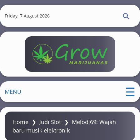
S
k
Friday, 7 August 2026
i
p
t
o
m
a
i
Slot Gacor
Pragmatic Play
n
menghadirkan slot gacor
c
MENU
Malam Ini
malam ini dengan
o
kemenangan besar dan fitur
n
anti rungkat. Bermain lebih
dari
t
aman untuk hasil maksimal!
e
Home
❯
Judi Slot
❯
Melodi69: Wajah
n
baru musik elektronik
Pragmatic
t