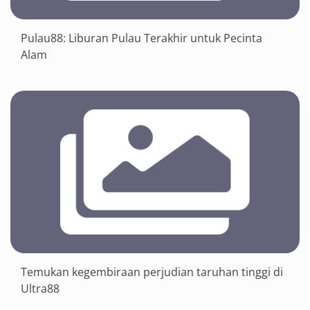
Pulau88: Liburan Pulau Terakhir untuk Pecinta
Alam
Temukan kegembiraan perjudian taruhan tinggi di
Ultra88