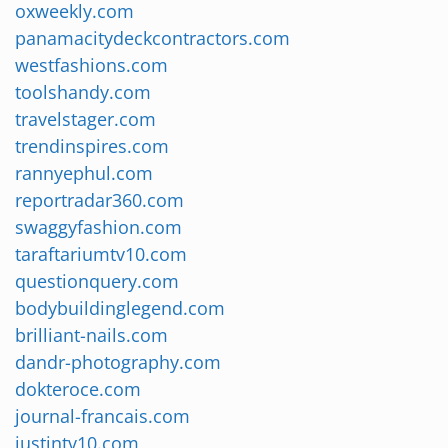
oxweekly.com
panamacitydeckcontractors.com
westfashions.com
toolshandy.com
travelstager.com
trendinspires.com
rannyephul.com
reportradar360.com
swaggyfashion.com
taraftariumtv10.com
questionquery.com
bodybuildinglegend.com
brilliant-nails.com
dandr-photography.com
dokteroce.com
journal-francais.com
justintv10.com