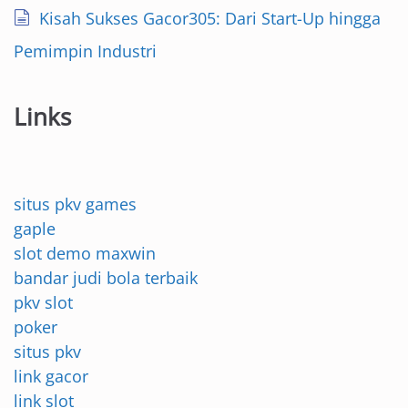
Kisah Sukses Gacor305: Dari Start-Up hingga
Pemimpin Industri
Links
situs pkv games
gaple
slot demo maxwin
bandar judi bola terbaik
pkv slot
poker
situs pkv
link gacor
link slot