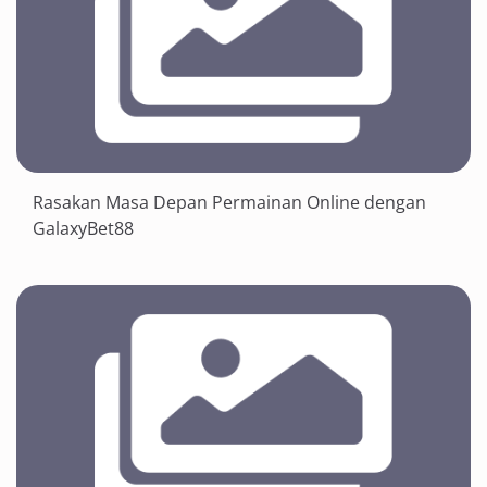
Rasakan Masa Depan Permainan Online dengan
GalaxyBet88