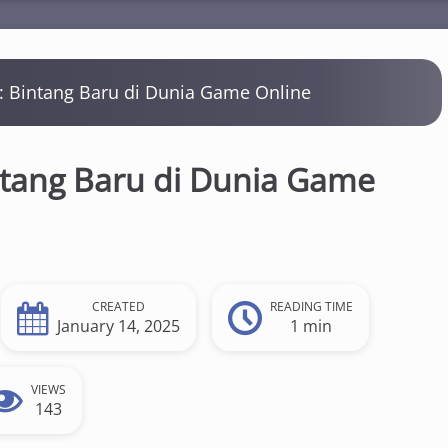
: Bintang Baru di Dunia Game Online
ntang Baru di Dunia Game
CREATED
READING TIME
January 14, 2025
1 min
VIEWS
143