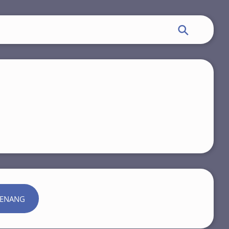
ragmatic Play,
esar dan fitur anti rungkat. Bermain lebih aman untuk
Besar
MENANG