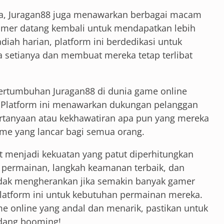
ya, Juragan88 juga menawarkan berbagai macam
mer datang kembali untuk mendapatkan lebih
iah harian, platform ini berdedikasi untuk
setianya dan membuat mereka tetap terlibat
 pertumbuhan Juragan88 di dunia game online
 Platform ini menawarkan dukungan pelanggan
tanyaan atau kekhawatiran apa pun yang mereka
me yang lancar bagi semua orang.
t menjadi kekuatan yang patut diperhitungkan
permainan, langkah keamanan terbaik, dan
dak mengherankan jika semakin banyak gamer
tform ini untuk kebutuhan permainan mereka.
 online yang andal dan menarik, pastikan untuk
edang booming!