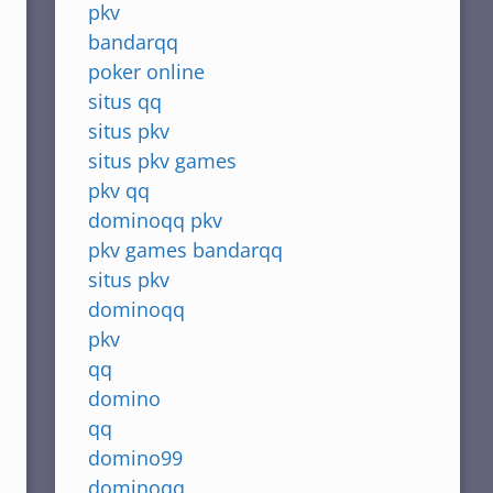
pkv
bandarqq
poker online
situs qq
situs pkv
situs pkv games
pkv qq
dominoqq pkv
pkv games bandarqq
situs pkv
dominoqq
pkv
qq
domino
qq
domino99
dominoqq