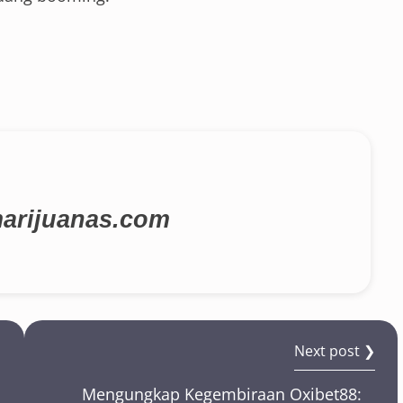
rijuanas.com
Next post ❯
Mengungkap Kegembiraan Oxibet88: