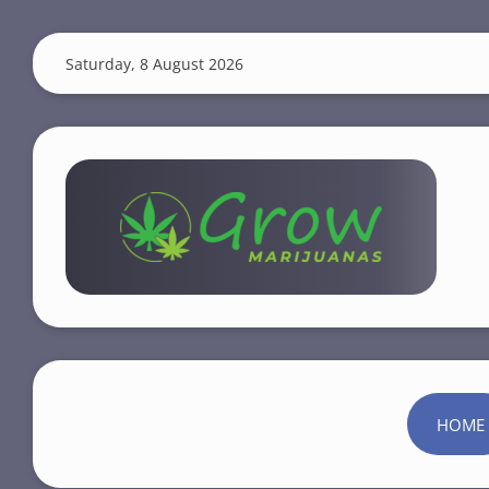
S
k
Saturday, 8 August 2026
i
p
t
o
m
a
Slot 
i
Pragmatic Pl
n
hasil maksim
c
Keme
o
n
t
e
HOME
n
t