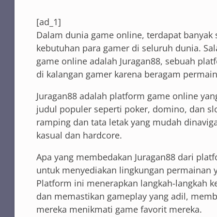
[ad_1]
Dalam dunia game online, terdapat banyak 
kebutuhan para gamer di seluruh dunia. Sal
game online adalah Juragan88, sebuah pla
di kalangan gamer karena beragam permai
Juragan88 adalah platform game online y
judul populer seperti poker, domino, dan sl
ramping dan tata letak yang mudah dinaviga
kasual dan hardcore.
Apa yang membedakan Juragan88 dari platf
untuk menyediakan lingkungan permainan 
Platform ini menerapkan langkah-langkah 
dan memastikan gameplay yang adil, membe
mereka menikmati game favorit mereka.