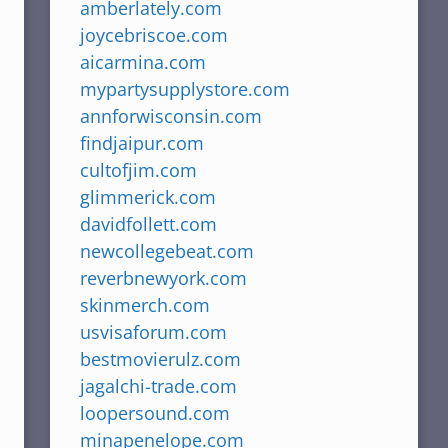
amberlately.com
joycebriscoe.com
aicarmina.com
mypartysupplystore.com
annforwisconsin.com
findjaipur.com
cultofjim.com
glimmerick.com
davidfollett.com
newcollegebeat.com
reverbnewyork.com
skinmerch.com
usvisaforum.com
bestmovierulz.com
jagalchi-trade.com
loopersound.com
minapenelope.com