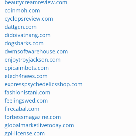
beautycreamreview.com
coinmoh.com
cyclopsreview.com
dattgen.com
didoivatnang.com
dogsbarks.com
dwmsoftwarehouse.com
enjoytroyjackson.com
epicaimbots.com
etech4news.com
expresspsychedelicsshop.com
fashionistani.com
feelingswed.com
firecabal.com
forbessmagazine.com
globalmarketlivetoday.com
gpl-license.com