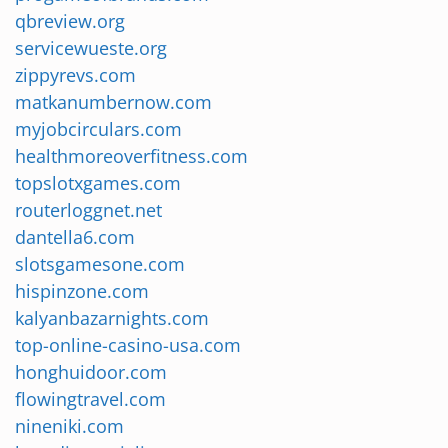
qbreview.org
servicewueste.org
zippyrevs.com
matkanumbernow.com
myjobcirculars.com
healthmoreoverfitness.com
topslotxgames.com
routerloggnet.net
dantella6.com
slotsgamesone.com
hispinzone.com
kalyanbazarnights.com
top-online-casino-usa.com
honghuidoor.com
flowingtravel.com
nineniki.com