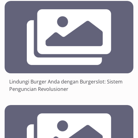
Lindungi Burger Anda dengan Burgerslot: Sistem
Penguncian Revolusioner