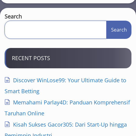
Search
Search
RECENT POSTS
Discover WinLose99: Your Ultimate Guide to
Smart Betting
Memahami Parlay4D: Panduan Komprehensif
Taruhan Online
Kisah Sukses Gacor305: Dari Start-Up hingga
Pemimpin Industri