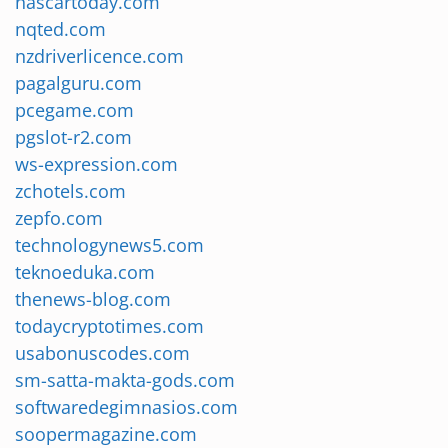
nascartoday.com
nqted.com
nzdriverlicence.com
pagalguru.com
pcegame.com
pgslot-r2.com
ws-expression.com
zchotels.com
zepfo.com
technologynews5.com
teknoeduka.com
thenews-blog.com
todaycryptotimes.com
usabonuscodes.com
sm-satta-makta-gods.com
softwaredegimnasios.com
soopermagazine.com