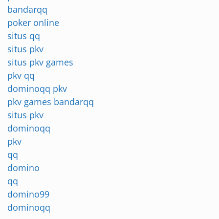
bandarqq
poker online
situs qq
situs pkv
situs pkv games
pkv qq
dominoqq pkv
pkv games bandarqq
situs pkv
dominoqq
pkv
qq
domino
qq
domino99
dominoqq