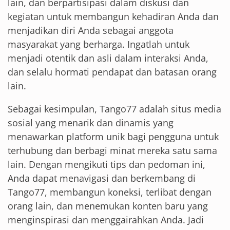
lain, dan berpartisipasi dalam diskusi dan
kegiatan untuk membangun kehadiran Anda dan
menjadikan diri Anda sebagai anggota
masyarakat yang berharga. Ingatlah untuk
menjadi otentik dan asli dalam interaksi Anda,
dan selalu hormati pendapat dan batasan orang
lain.
Sebagai kesimpulan, Tango77 adalah situs media
sosial yang menarik dan dinamis yang
menawarkan platform unik bagi pengguna untuk
terhubung dan berbagi minat mereka satu sama
lain. Dengan mengikuti tips dan pedoman ini,
Anda dapat menavigasi dan berkembang di
Tango77, membangun koneksi, terlibat dengan
orang lain, dan menemukan konten baru yang
menginspirasi dan menggairahkan Anda. Jadi