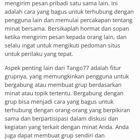
mengirim pesan pribadi satu sama lain. Ini
adalah cara yang bagus untuk terhubung dengan
pengguna lain dan memulai percakapan tentang
minat bersama. Bersikaplah hormat dan sopan
ketika mengirim pesan kepada orang lain, dan
selalu ingat untuk mengikuti pedoman situs
untuk perilaku yang tepat.
Aspek penting lain dari Tango77 adalah fitur
grupnya, yang memungkinkan pengguna untuk
bergabung atau membuat grup berdasarkan
minat atau topik tertentu. Bergabung dengan
grup bisa menjadi cara yang bagus untuk
terhubung dengan orang-orang yang berpikiran
sama dan berpartisipasi dalam diskusi dan
kegiatan yang terkait dengan minat Anda. Anda
juga dapat membuat grup sendiri dan