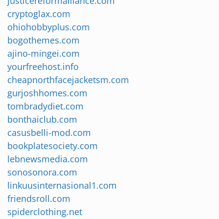
justicereformalliance.com
cryptoglax.com
ohiohobbyplus.com
bogothemes.com
ajino-mingei.com
yourfreehost.info
cheapnorthfacejacketsm.com
gurjoshhomes.com
tombradydiet.com
bonthaiclub.com
casusbelli-mod.com
bookplatesociety.com
lebnewsmedia.com
sonosonora.com
linkuusinternasional1.com
friendsroll.com
spiderclothing.net