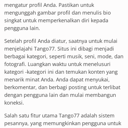
mengatur profil Anda. Pastikan untuk
mengunggah gambar profil dan menulis bio
singkat untuk memperkenalkan diri kepada
pengguna lain.
Setelah profil Anda diatur, saatnya untuk mulai
menjelajahi Tango77. Situs ini dibagi menjadi
berbagai kategori, seperti musik, seni, mode, dan
fotografi. Luangkan waktu untuk menelusuri
kategori -kategori ini dan temukan konten yang
menarik minat Anda. Anda dapat menyukai,
berkomentar, dan berbagi posting untuk terlibat
dengan pengguna lain dan mulai membangun
koneksi.
Salah satu fitur utama Tango77 adalah sistem
pesannya, yang memungkinkan pengguna untuk