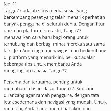
[ad_1]
Tango77 adalah situs media sosial yang
berkembang pesat yang telah menarik perhatian
banyak pengguna di seluruh dunia. Dengan fitur
unik dan platform interaktif, Tango77
menawarkan cara baru bagi orang untuk
terhubung dan berbagi minat mereka satu sama
lain. Jika Anda ingin menavigasi dan berkembang
di platform yang menarik ini, berikut adalah
beberapa tips untuk membantu Anda
mengungkap rahasia Tango77.
Pertama dan terutama, penting untuk
memahami dasar -dasar Tango77. Situs ini
dirancang agar ramah pengguna, dengan tata
letak sederhana dan navigasi yang mudah. Untuk
memulai, Anda harus membuat akun dan