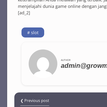
menjelajahi dunia game online dengan jangk
[ad_2]
slot
AUTHOR
admin@growma
❮ Previous post