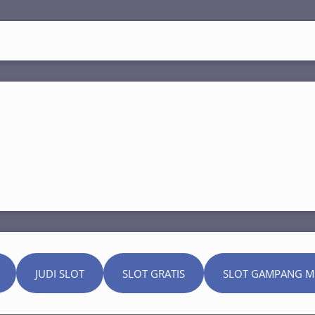
Gacor Malam Ini dari P
ay menghadirkan slot gacor malam ini dengan kemenangan b
al!
nangan Anti Rungkat 
JUDI SLOT
SLOT GRATIS
SLOT GAMPANG 