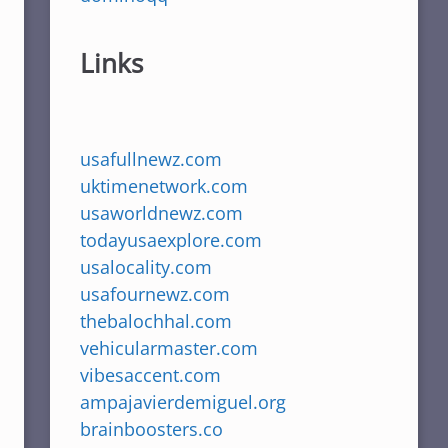
Links
usafullnewz.com
uktimenetwork.com
usaworldnewz.com
todayusaexplore.com
usalocality.com
usafournewz.com
thebalochhal.com
vehicularmaster.com
vibesaccent.com
ampajavierdemiguel.org
brainboosters.co