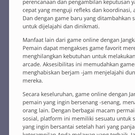
perencanaan dan pengambilan keputusan ya
cepat yang menguji refleks dan koordinasi, 
Dan dengan game baru yang ditambahkan sec
untuk dijelajahi dan dinikmati.
Manfaat lain dari game online dengan Jang
Pemain dapat mengakses game favorit mere
menghilangkan kebutuhan untuk melakukan pe
arcade. Aksesibilitas ini memudahkan game
menghabiskan berjam -jam menjelajahi dun
mereka.
Secara keseluruhan, game online dengan 
pemain yang ingin bersenang -senang, mena
orang lain. Dengan berbagai macam permai
sosial, platform ini memiliki sesuatu untu
yang ingin bersantai setelah hari yang panj
keterampilan Anda melawan yang terbaik. 