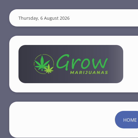
S
k
Thursday, 6 August 2026
i
p
t
o
m
a
Slot 
i
Pragmatic Pl
n
hasil maksim
c
Keme
o
n
t
e
HOME
n
t