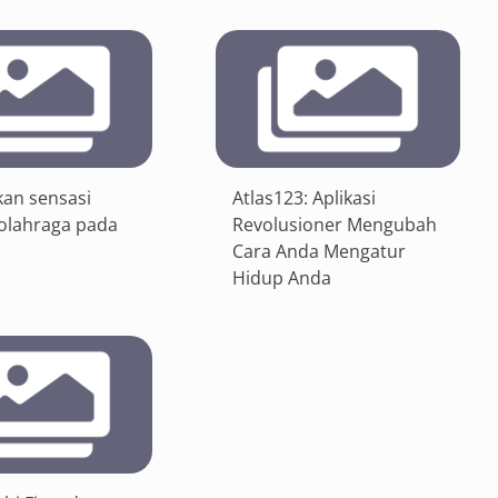
an sensasi
Atlas123: Aplikasi
olahraga pada
Revolusioner Mengubah
Cara Anda Mengatur
Hidup Anda