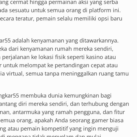
ng cermat hingga permainan aksi yang serba
ada sesuatu untuk semua orang di platform ini.
ara teratur, pemain selalu memiliki opsi baru
kar55 adalah kenyamanan yang ditawarkannya.
ka dari kenyamanan rumah mereka sendiri,
rjalanan ke lokasi fisik seperti kasino atau
r untuk melompat ke pertandingan cepat atau
ia virtual, semua tanpa meninggalkan ruang tamu
Jangkar55 membuka dunia kemungkinan bagi
ntang diri mereka sendiri, dan terhubung dengan
nan, antarmuka yang ramah pengguna, dan fitur
k semua orang, apakah Anda seorang gamer biasa
ang atau pemain kompetitif yang ingin menguji
Jadi mengapa tidak menyelam dan mulai