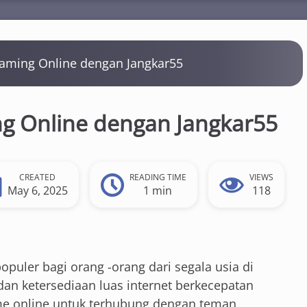
Gaming Online dengan Jangkar55
g Online dengan Jangkar55
CREATED
READING TIME
VIEWS
May 6, 2025
1 min
118
puler bagi orang -orang dari segala usia di
an ketersediaan luas internet berkecepatan
ame online untuk terhubung dengan teman,