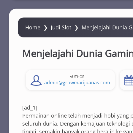
Home
❯
Judi Slot
❯
Menjelajahi Dunia 
Menjelajahi Dunia Gamin
AUTHOR
admin@growmarijuanas.com
[ad_1]
Permainan online telah menjadi hobi yang po
seluruh dunia. Dengan kemajuan teknologi d
tinggi, semakin banyak orang beralih ke g