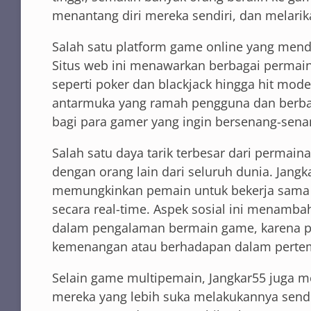
menantang diri mereka sendiri, dan melarikan
Salah satu platform game online yang menda
Situs web ini menawarkan berbagai permaina
seperti poker dan blackjack hingga hit mode
antarmuka yang ramah pengguna dan berbaga
bagi para gamer yang ingin bersenang-sena
Salah satu daya tarik terbesar dari perma
dengan orang lain dari seluruh dunia. Ja
memungkinkan pemain untuk bekerja sama 
secara real-time. Aspek sosial ini menamba
dalam pengalaman bermain game, karena p
kemenangan atau berhadapan dalam pertem
Selain game multipemain, Jangkar55 juga m
mereka yang lebih suka melakukannya sendi