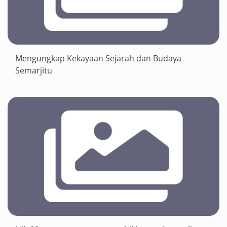
Mengungkap Kekayaan Sejarah dan Budaya
Semarjitu