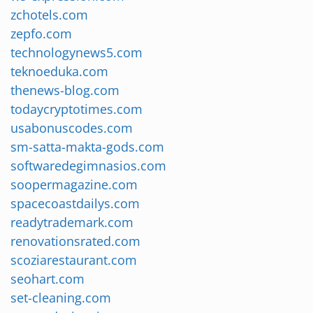
zchotels.com
zepfo.com
technologynews5.com
teknoeduka.com
thenews-blog.com
todaycryptotimes.com
usabonuscodes.com
sm-satta-makta-gods.com
softwaredegimnasios.com
soopermagazine.com
spacecoastdailys.com
readytrademark.com
renovationsrated.com
scoziarestaurant.com
seohart.com
set-cleaning.com