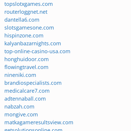
topslotxgames.com
routerloggnet.net
dantella6.com
slotsgamesone.com
hispinzone.com
kalyanbazarnights.com
top-online-casino-usa.com
honghuidoor.com
flowingtravel.com
nineniki.com
brandiospecialists.com
medicalcare7.com
adtennaball.com
nabzah.com
mongive.com
matkagameresultsview.com
getsolutionsonline.com