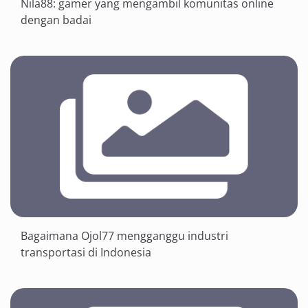
Nila88: gamer yang mengambil komunitas online
dengan badai
Bagaimana Ojol77 mengganggu industri
transportasi di Indonesia