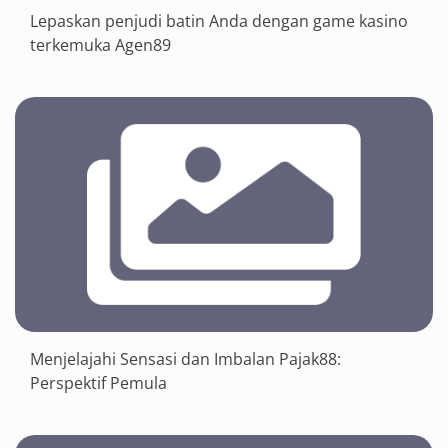
Lepaskan penjudi batin Anda dengan game kasino
terkemuka Agen89
Menjelajahi Sensasi dan Imbalan Pajak88:
Perspektif Pemula