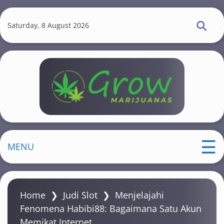
S
k
Saturday, 8 August 2026
i
p
t
o
m
a
i
Slot Gacor
Pragmatic Play
n
menghadirkan slot gacor
c
MENU
Malam Ini
malam ini dengan
o
kemenangan besar dan fitur
n
anti rungkat. Bermain lebih
dari
t
aman untuk hasil maksimal!
e
Home
❯
Judi Slot
❯
Menjelajahi
n
Fenomena Habibi88: Bagaimana Satu Akun
Pragmatic
t
Memikat Internet