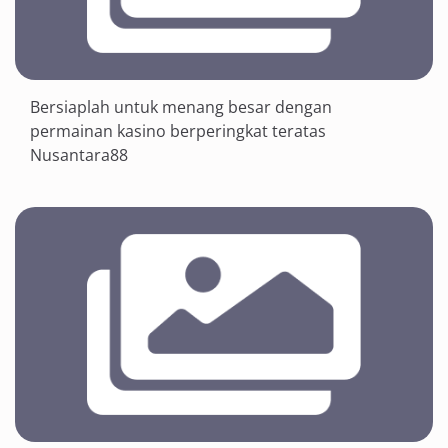
Bersiaplah untuk menang besar dengan
permainan kasino berperingkat teratas
Nusantara88