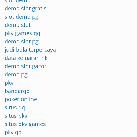
slot demo
demo slot gratis
slot demo pg
demo slot
pkv games qq
demo slot pg
judi bola terpercaya
data keluaran hk
demo slot gacor
demo pg
pkv
bandarqq
poker online
situs qq
situs pkv
situs pkv games
pkv qq