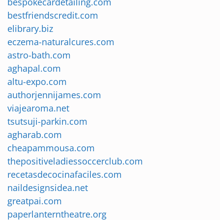
bespokecardetailing.com
bestfriendscredit.com
elibrary.biz
eczema-naturalcures.com
astro-bath.com
aghapal.com
altu-expo.com
authorjennijames.com
viajearoma.net
tsutsuji-parkin.com
agharab.com
cheapammousa.com
thepositiveladiessoccerclub.com
recetasdecocinafaciles.com
naildesignsidea.net
greatpai.com
paperlanterntheatre.org