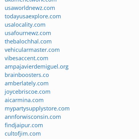
usaworldnewz.com
todayusaexplore.com
usalocality.com
usafournewz.com
thebalochhal.com
vehicularmaster.com
vibesaccent.com
ampajavierdemiguel.org
brainboosters.co
amberlately.com
joycebriscoe.com
aicarmina.com
mypartysupplystore.com
annforwisconsin.com
findjaipur.com
cultofjim.com