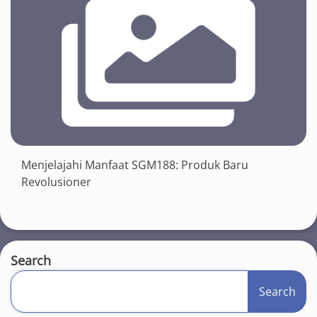
Menjelajahi Manfaat SGM188: Produk Baru
Revolusioner
Search
Search