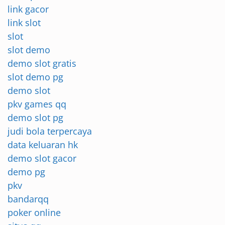
link gacor
link slot
slot
slot demo
demo slot gratis
slot demo pg
demo slot
pkv games qq
demo slot pg
judi bola terpercaya
data keluaran hk
demo slot gacor
demo pg
pkv
bandarqq
poker online