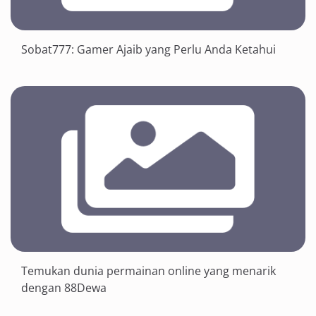
Sobat777: Gamer Ajaib yang Perlu Anda Ketahui
Temukan dunia permainan online yang menarik
dengan 88Dewa