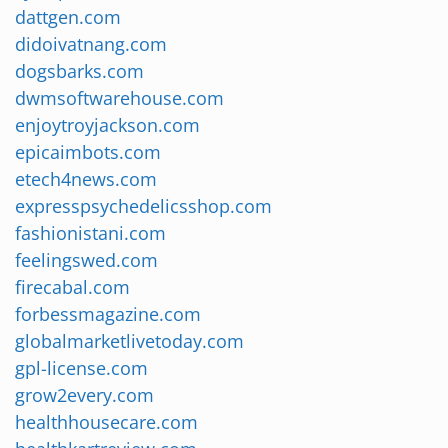
dattgen.com
didoivatnang.com
dogsbarks.com
dwmsoftwarehouse.com
enjoytroyjackson.com
epicaimbots.com
etech4news.com
expresspsychedelicsshop.com
fashionistani.com
feelingswed.com
firecabal.com
forbessmagazine.com
globalmarketlivetoday.com
gpl-license.com
grow2every.com
healthhousecare.com