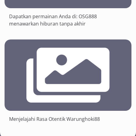
Dapatkan permainan Anda di: OSG888
menawarkan hiburan tanpa akhir
Menjelajahi Rasa Otentik Warunghoki88