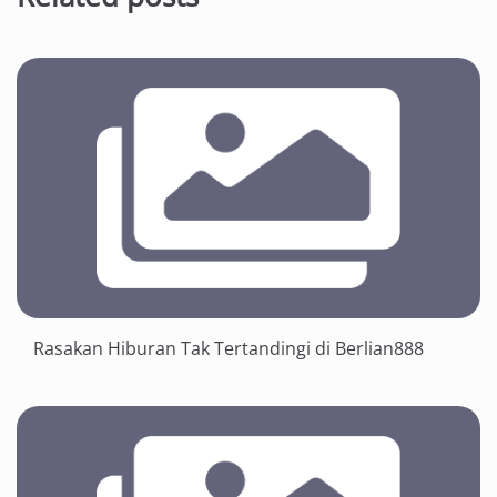
Rasakan Hiburan Tak Tertandingi di Berlian888