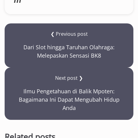
m
❮ Previous post
Dari Slot hingga Taruhan Olahraga:
Melepaskan Sensasi BK8
Next post ❯
Ilmu Pengetahuan di Balik Mpoten:
Bagaimana Ini Dapat Mengubah Hidup
Anda
Related posts