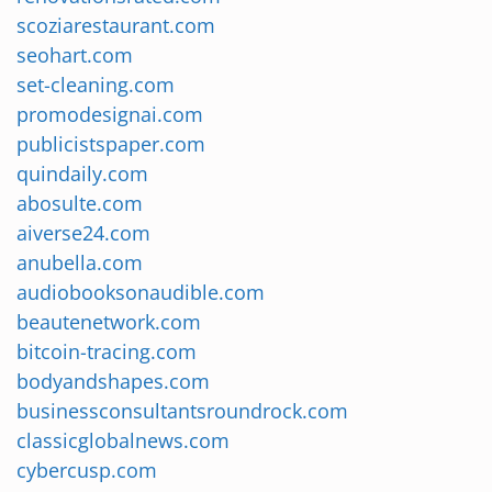
scoziarestaurant.com
seohart.com
set-cleaning.com
promodesignai.com
publicistspaper.com
quindaily.com
abosulte.com
aiverse24.com
anubella.com
audiobooksonaudible.com
beautenetwork.com
bitcoin-tracing.com
bodyandshapes.com
businessconsultantsroundrock.com
classicglobalnews.com
cybercusp.com