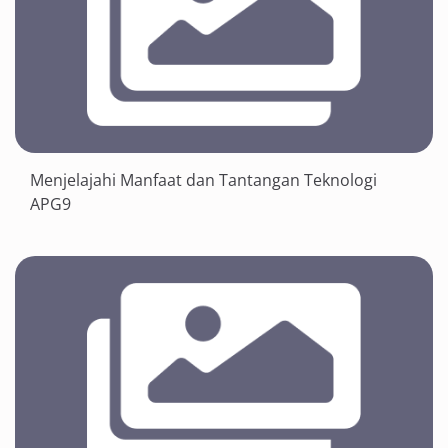
Menjelajahi Manfaat dan Tantangan Teknologi
APG9