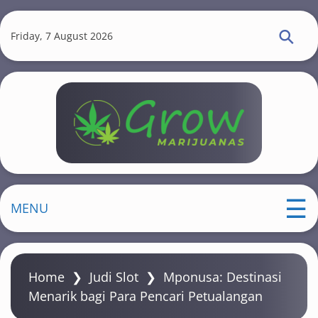
S
k
Friday, 7 August 2026
i
p
t
o
m
a
i
Slot Gacor
Pragmatic Play
n
menghadirkan slot gacor
c
MENU
Malam Ini
malam ini dengan
o
kemenangan besar dan fitur
n
anti rungkat. Bermain lebih
dari
t
aman untuk hasil maksimal!
e
Home
❯
Judi Slot
❯
Mponusa: Destinasi
n
Menarik bagi Para Pencari Petualangan
Pragmatic
t