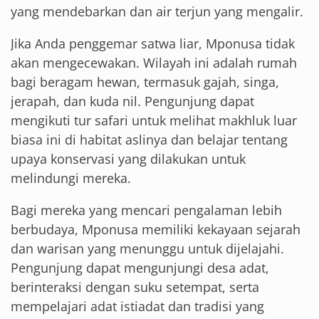
yang mendebarkan dan air terjun yang mengalir.
Jika Anda penggemar satwa liar, Mponusa tidak
akan mengecewakan. Wilayah ini adalah rumah
bagi beragam hewan, termasuk gajah, singa,
jerapah, dan kuda nil. Pengunjung dapat
mengikuti tur safari untuk melihat makhluk luar
biasa ini di habitat aslinya dan belajar tentang
upaya konservasi yang dilakukan untuk
melindungi mereka.
Bagi mereka yang mencari pengalaman lebih
berbudaya, Mponusa memiliki kekayaan sejarah
dan warisan yang menunggu untuk dijelajahi.
Pengunjung dapat mengunjungi desa adat,
berinteraksi dengan suku setempat, serta
mempelajari adat istiadat dan tradisi yang