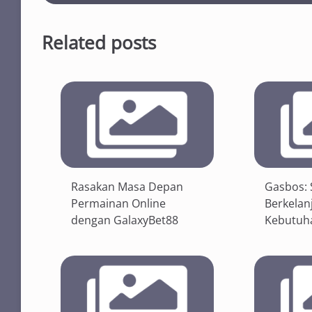
Related posts
Rasakan Masa Depan
Gasbos: 
Permainan Online
Berkelan
dengan GalaxyBet88
Kebutuha