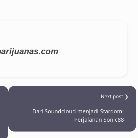
rijuanas.com
Next post ❯
Dari Soundcloud menjadi Stardom:
Perjalanan Sonic88