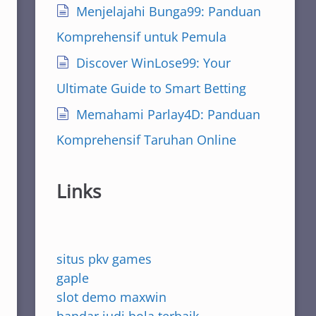
Menjelajahi Bunga99: Panduan
Komprehensif untuk Pemula
Discover WinLose99: Your
Ultimate Guide to Smart Betting
Memahami Parlay4D: Panduan
Komprehensif Taruhan Online
Links
situs pkv games
gaple
slot demo maxwin
bandar judi bola terbaik