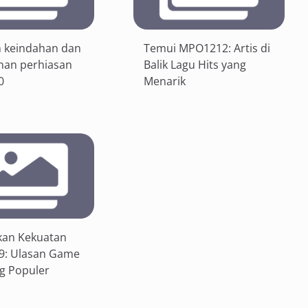
 keindahan dan
Temui MPO1212: Artis di
nan perhiasan
Balik Lagu Hits yang
0
Menarik
kan Kekuatan
9: Ulasan Game
g Populer