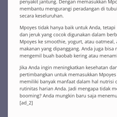
penyakit jantung. Dengan memasukkan Mpo
membantu mengurangi peradangan di tubu
secara keseluruhan.
Mpoyes tidak hanya baik untuk Anda, tetapi 
dan jeruk yang cocok digunakan dalam be
Mpoyes ke smoothie, yogurt, atau oatmeal
makanan yang dipanggang. Anda juga bisa
mengemil buah baobab kering atau menamb
Jika Anda ingin meningkatkan kesehatan d
pertimbangkan untuk memasukkan Mpoyes 
memiliki banyak manfaat dalam hal nutrisi
rutinitas harian Anda. Jadi mengapa tidak
booming? Anda mungkin baru saja menemuk
[ad_2]