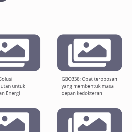
Solusi
GBO338: Obat terobosan
jutan untuk
yang membentuk masa
n Energi
depan kedokteran