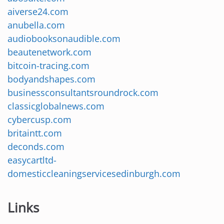
aiverse24.com
anubella.com
audiobooksonaudible.com
beautenetwork.com
bitcoin-tracing.com
bodyandshapes.com
businessconsultantsroundrock.com
classicglobalnews.com
cybercusp.com
britaintt.com
deconds.com
easycartltd-
domesticcleaningservicesedinburgh.com
Links