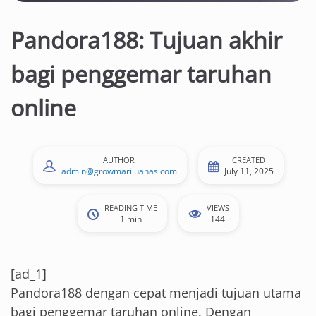
Play,
Pandora188: Tujuan akhir
bagi penggemar taruhan
Kemenang
online
an Anti
Rungkat
AUTHOR
CREATED
admin@growmarijuanas.com
July 11, 2025
Besar
READING TIME
VIEWS
1 min
144
[ad_1]
Pandora188 dengan cepat menjadi tujuan utama
bagi penggemar taruhan online. Dengan