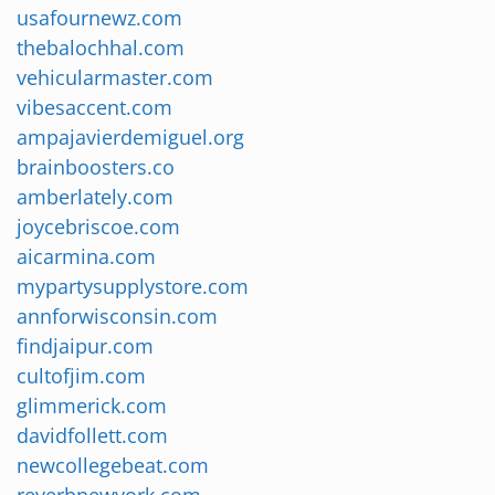
usafournewz.com
thebalochhal.com
vehicularmaster.com
vibesaccent.com
ampajavierdemiguel.org
brainboosters.co
amberlately.com
joycebriscoe.com
aicarmina.com
mypartysupplystore.com
annforwisconsin.com
findjaipur.com
cultofjim.com
glimmerick.com
davidfollett.com
newcollegebeat.com
reverbnewyork.com