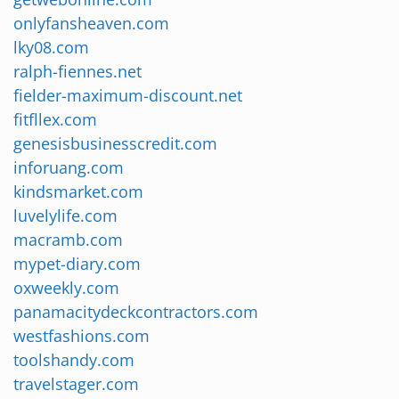
onlyfansheaven.com
lky08.com
ralph-fiennes.net
fielder-maximum-discount.net
fitfllex.com
genesisbusinesscredit.com
inforuang.com
kindsmarket.com
luvelylife.com
macramb.com
mypet-diary.com
oxweekly.com
panamacitydeckcontractors.com
westfashions.com
toolshandy.com
travelstager.com