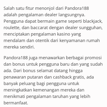
Salah satu fitur menonjol dari Pandora188
adalah pengalaman dealer langsungnya.
Pengguna dapat bermain game seperti blackjack,
roulette, dan baccarat dengan dealer sungguhan,
menciptakan pengalaman kasino yang
mendalam dan otentik dari kenyamanan rumah
mereka sendiri.
Pandora188 juga menawarkan berbagai promosi
dan bonus untuk pengguna baru dan yang sudah
ada. Dari bonus selamat datang hingga
penawaran putaran dan cashback gratis, ada
banyak peluang bagi pengguna untuk
meningkatkan kemenangan mereka dan
menikmati pengalaman taruhan yang lebih
bermanfaat.