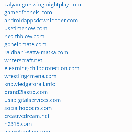
kalyan-guessing-nightplay.com
gameofpanels.com
androidappsdownloader.com
usetimenow.com
healthblow.com
gohelpmate.com
rajdhani-satta-matka.com
writerscraft.net
elearning-childprotection.com
wrestling4mena.com
knowledgeforall.info
brand2lastio.com
usadigitalservices.com
socialhoppers.com
creativedream.net
n2315.com
getwebonline.com