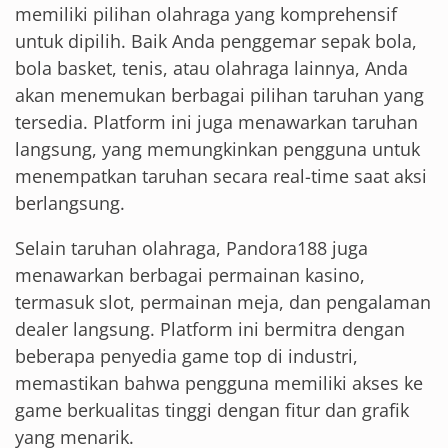
memiliki pilihan olahraga yang komprehensif
untuk dipilih. Baik Anda penggemar sepak bola,
bola basket, tenis, atau olahraga lainnya, Anda
akan menemukan berbagai pilihan taruhan yang
tersedia. Platform ini juga menawarkan taruhan
langsung, yang memungkinkan pengguna untuk
menempatkan taruhan secara real-time saat aksi
berlangsung.
Selain taruhan olahraga, Pandora188 juga
menawarkan berbagai permainan kasino,
termasuk slot, permainan meja, dan pengalaman
dealer langsung. Platform ini bermitra dengan
beberapa penyedia game top di industri,
memastikan bahwa pengguna memiliki akses ke
game berkualitas tinggi dengan fitur dan grafik
yang menarik.