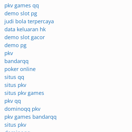
pkv games qq
demo slot pg
judi bola terpercaya
data keluaran hk
demo slot gacor
demo pg
pkv
bandarqq
poker online
situs qq
situs pkv
situs pkv games
pkv qq
dominoqq pkv
pkv games bandarqq
situs pkv