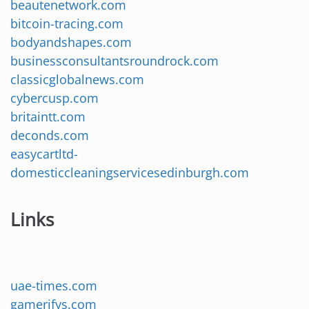
beautenetwork.com
bitcoin-tracing.com
bodyandshapes.com
businessconsultantsroundrock.com
classicglobalnews.com
cybercusp.com
britaintt.com
deconds.com
easycartltd-
domesticcleaningservicesedinburgh.com
Links
uae-times.com
gamerifys.com