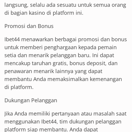
langsung, selalu ada sesuatu untuk semua orang
di bagian kasino di platform ini.
Promosi dan Bonus
Ibet44 menawarkan berbagai promosi dan bonus
untuk memberi penghargaan kepada pemain
setia dan menarik pelanggan baru. Ini dapat
mencakup taruhan gratis, bonus deposit, dan
penawaran menarik lainnya yang dapat
membantu Anda memaksimalkan kemenangan
di platform.
Dukungan Pelanggan
Jika Anda memiliki pertanyaan atau masalah saat
menggunakan Ibet44, tim dukungan pelanggan
platform siap membantu. Anda dapat