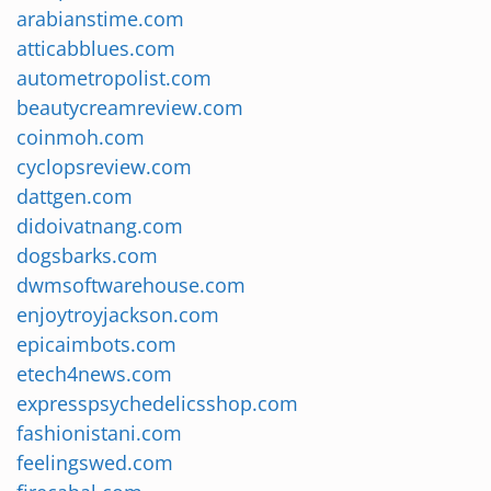
arabianstime.com
atticabblues.com
autometropolist.com
beautycreamreview.com
coinmoh.com
cyclopsreview.com
dattgen.com
didoivatnang.com
dogsbarks.com
dwmsoftwarehouse.com
enjoytroyjackson.com
epicaimbots.com
etech4news.com
expresspsychedelicsshop.com
fashionistani.com
feelingswed.com