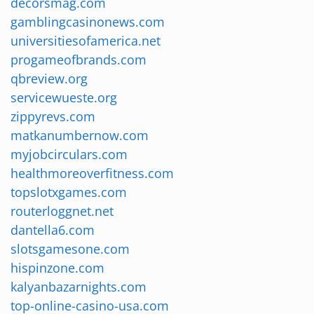
decorsmag.com
gamblingcasinonews.com
universitiesofamerica.net
progameofbrands.com
qbreview.org
servicewueste.org
zippyrevs.com
matkanumbernow.com
myjobcirculars.com
healthmoreoverfitness.com
topslotxgames.com
routerloggnet.net
dantella6.com
slotsgamesone.com
hispinzone.com
kalyanbazarnights.com
top-online-casino-usa.com