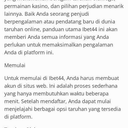
permainan kasino, dan pilihan perjudian menarik
lainnya. Baik Anda seorang penjudi
berpengalaman atau pendatang baru di dunia
taruhan online, panduan utama Ibet44 ini akan
memberi Anda semua informasi yang Anda
perlukan untuk memaksimalkan pengalaman
Anda di platform ini.
Memulai
Untuk memulai di Ibet44, Anda harus membuat
akun di situs web. Ini adalah proses sederhana
yang hanya membutuhkan waktu beberapa
menit. Setelah mendaftar, Anda dapat mulai
menjelajahi berbagai opsi taruhan yang tersedia
di platform.