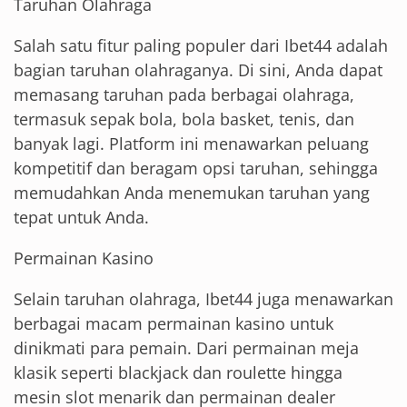
Taruhan Olahraga
Salah satu fitur paling populer dari Ibet44 adalah
bagian taruhan olahraganya. Di sini, Anda dapat
memasang taruhan pada berbagai olahraga,
termasuk sepak bola, bola basket, tenis, dan
banyak lagi. Platform ini menawarkan peluang
kompetitif dan beragam opsi taruhan, sehingga
memudahkan Anda menemukan taruhan yang
tepat untuk Anda.
Permainan Kasino
Selain taruhan olahraga, Ibet44 juga menawarkan
berbagai macam permainan kasino untuk
dinikmati para pemain. Dari permainan meja
klasik seperti blackjack dan roulette hingga
mesin slot menarik dan permainan dealer