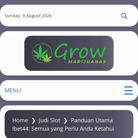
S
k
Sunday, 9 August 2026
i
p
t
o
m
a
i
Slot Gacor
Pragmatic Play
n
menghadirkan slot gacor
c
MENU
Malam Ini
malam ini dengan
o
kemenangan besar dan fitur
n
anti rungkat. Bermain lebih
dari
t
aman untuk hasil maksimal!
e
Home
❯
Judi Slot
❯
Panduan Utama
n
Ibet44: Semua yang Perlu Anda Ketahui
Pragmatic
t