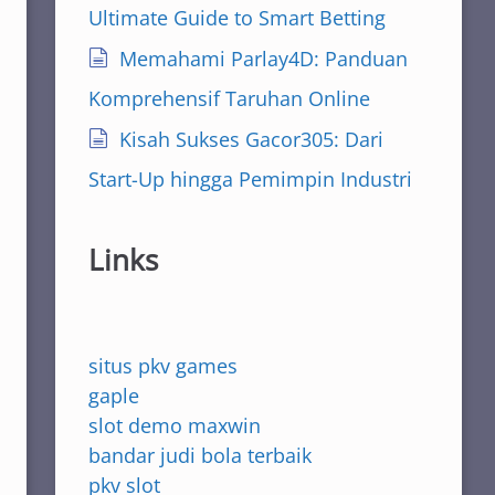
Ultimate Guide to Smart Betting
Memahami Parlay4D: Panduan
Komprehensif Taruhan Online
Kisah Sukses Gacor305: Dari
Start-Up hingga Pemimpin Industri
Links
situs pkv games
gaple
slot demo maxwin
bandar judi bola terbaik
pkv slot