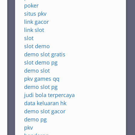
poker
situs pkv
link gacor
link slot
slot
slot demo
demo slot gratis
slot demo pg
demo slot
pkv games qq
demo slot pg
judi bola terpercaya
data keluaran hk
demo slot gacor
demo pg
pkv