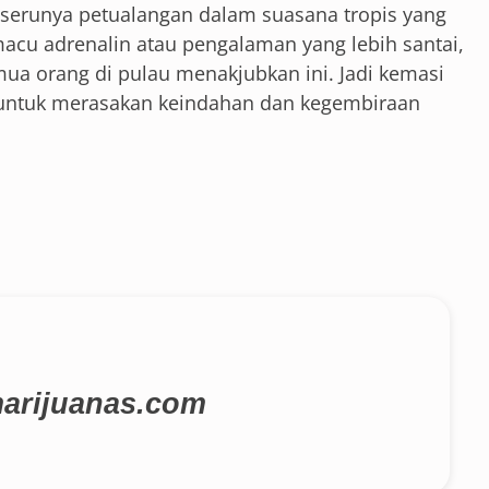
serunya petualangan dalam suasana tropis yang
acu adrenalin atau pengalaman yang lebih santai,
mua orang di pulau menakjubkan ini. Jadi kemasi
ah untuk merasakan keindahan dan kegembiraan
rijuanas.com