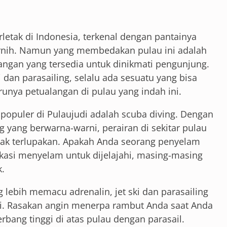
rletak di Indonesia, terkenal dengan pantainya
rnih. Namun yang membedakan pulau ini adalah
uangan yang tersedia untuk dinikmati pengunjung.
 dan parasailing, selalu ada sesuatu yang bisa
unya petualangan di pulau yang indah ini.
g populer di Pulaujudi adalah scuba diving. Dengan
 yang berwarna-warni, perairan di sekitar pulau
ak terlupakan. Apakah Anda seorang penyelam
asi menyelam untuk dijelajahi, masing-masing
.
lebih memacu adrenalin, jet ski dan parasailing
di. Rasakan angin menerpa rambut Anda saat Anda
erbang tinggi di atas pulau dengan parasail.