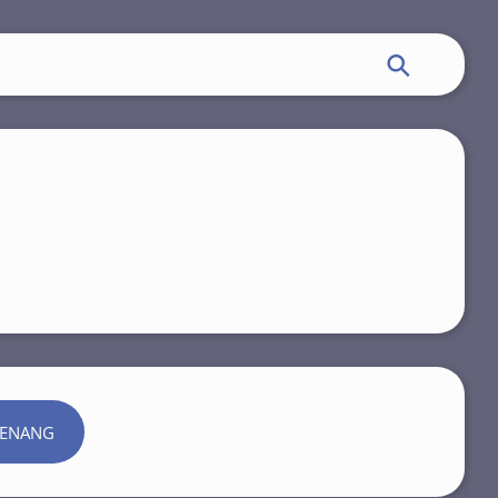
ragmatic Play,
esar dan fitur anti rungkat. Bermain lebih aman untuk
Besar
MENANG