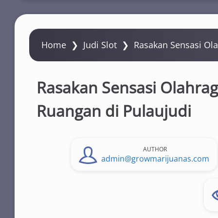
Home
❯
Judi Slot
❯
Rasakan Sensasi Olah
Rasakan Sensasi Olahraga
Ruangan di Pulaujudi
AUTHOR
admin@growmarijuanas.com