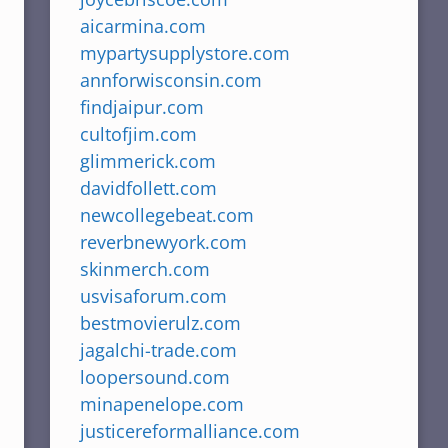
aicarmina.com
mypartysupplystore.com
annforwisconsin.com
findjaipur.com
cultofjim.com
glimmerick.com
davidfollett.com
newcollegebeat.com
reverbnewyork.com
skinmerch.com
usvisaforum.com
bestmovierulz.com
jagalchi-trade.com
loopersound.com
minapenelope.com
justicereformalliance.com