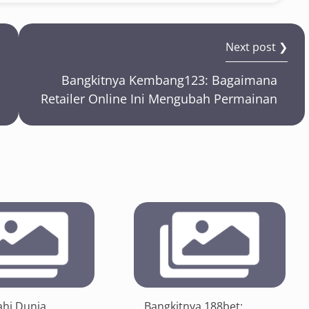
Next post ❯
Bangkitnya Kembang123: Bagaimana
Retailer Online Ini Mengubah Permainan
ahi Dunia
Bangkitnya 188bet: