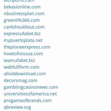
techporfit.com
bekasionline.com
nbusinessplan.com
greenlife360.com
cantshoutitout.com
expressufabet.biz
mypuertoplata.net
thepioneerxpress.com
howtofixissue.com
teamufabet.biz
webfullform.com
allviddownload.com
decorsmag.com
gamblingcasinonews.com
universitiesofamerica.net
progameofbrands.com
qbreview.org