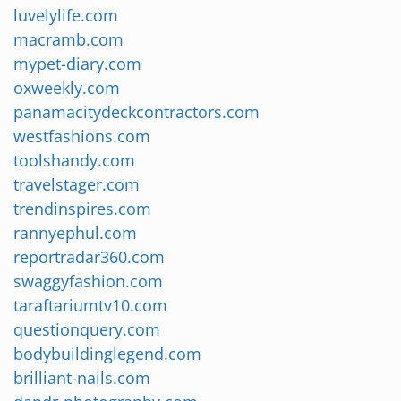
luvelylife.com
macramb.com
mypet-diary.com
oxweekly.com
panamacitydeckcontractors.com
westfashions.com
toolshandy.com
travelstager.com
trendinspires.com
rannyephul.com
reportradar360.com
swaggyfashion.com
taraftariumtv10.com
questionquery.com
bodybuildinglegend.com
brilliant-nails.com