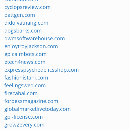
cyclopsreview.com
dattgen.com
didoivatnang.com
dogsbarks.com
dwmsoftwarehouse.com
enjoytroyjackson.com
epicaimbots.com
etech4news.com
expresspsychedelicsshop.com
fashionistani.com
feelingswed.com
firecabal.com
forbessmagazine.com
globalmarketlivetoday.com
gpl-license.com
grow2every.com