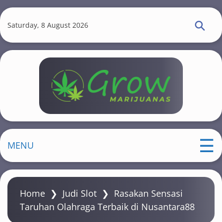
S
k
Saturday, 8 August 2026
i
p
t
o
m
a
i
Slot Gacor
Pragmatic Play
n
menghadirkan slot gacor
c
MENU
Malam Ini
malam ini dengan
o
kemenangan besar dan fitur
n
anti rungkat. Bermain lebih
dari
t
aman untuk hasil maksimal!
e
Home
❯
Judi Slot
❯
Rasakan Sensasi
n
Taruhan Olahraga Terbaik di Nusantara88
Pragmatic
t