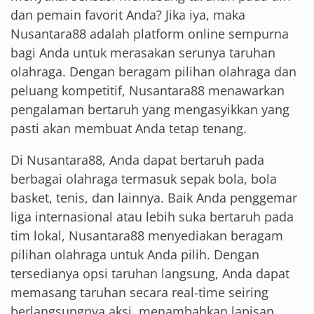
dan pemain favorit Anda? Jika iya, maka
Nusantara88 adalah platform online sempurna
bagi Anda untuk merasakan serunya taruhan
olahraga. Dengan beragam pilihan olahraga dan
peluang kompetitif, Nusantara88 menawarkan
pengalaman bertaruh yang mengasyikkan yang
pasti akan membuat Anda tetap tenang.
Di Nusantara88, Anda dapat bertaruh pada
berbagai olahraga termasuk sepak bola, bola
basket, tenis, dan lainnya. Baik Anda penggemar
liga internasional atau lebih suka bertaruh pada
tim lokal, Nusantara88 menyediakan beragam
pilihan olahraga untuk Anda pilih. Dengan
tersedianya opsi taruhan langsung, Anda dapat
memasang taruhan secara real-time seiring
berlangsungnya aksi, menambahkan lapisan