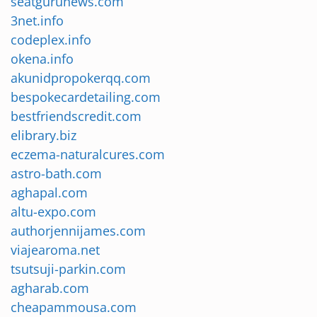
seatgurunews.com
3net.info
codeplex.info
okena.info
akunidpropokerqq.com
bespokecardetailing.com
bestfriendscredit.com
elibrary.biz
eczema-naturalcures.com
astro-bath.com
aghapal.com
altu-expo.com
authorjennijames.com
viajearoma.net
tsutsuji-parkin.com
agharab.com
cheapammousa.com