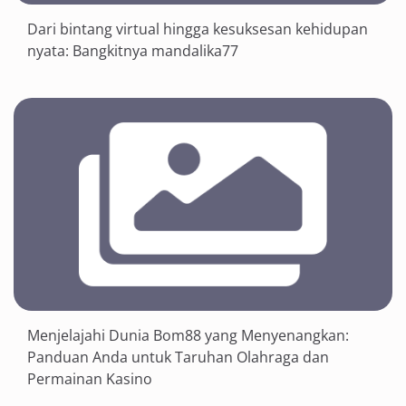
Dari bintang virtual hingga kesuksesan kehidupan
nyata: Bangkitnya mandalika77
Menjelajahi Dunia Bom88 yang Menyenangkan:
Panduan Anda untuk Taruhan Olahraga dan
Permainan Kasino