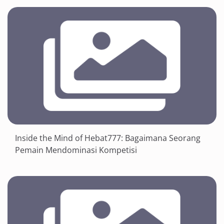
Inside the Mind of Hebat777: Bagaimana Seorang
Pemain Mendominasi Kompetisi