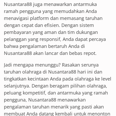
Nusantara88 juga menawarkan antarmuka
ramah pengguna yang memudahkan Anda
menavigasi platform dan memasang taruhan
dengan cepat dan efisien. Dengan sistem
pembayaran yang aman dan tim dukungan
pelanggan yang responsif, Anda dapat percaya
bahwa pengalaman bertaruh Anda di
Nusantara88 akan lancar dan bebas repot.
Jadi mengapa menunggu? Rasakan serunya
taruhan olahraga di Nusantara88 hari ini dan
tingkatkan kecintaan Anda pada olahraga ke level
selanjutnya. Dengan beragam pilihan olahraga,
peluang kompetitif, dan antarmuka yang ramah
pengguna, Nusantara88 menawarkan
pengalaman taruhan menarik yang pasti akan
membuat Anda datang kembali untuk menonton