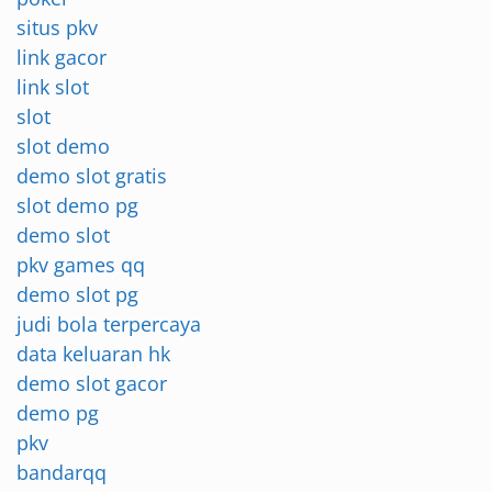
situs pkv
link gacor
link slot
slot
slot demo
demo slot gratis
slot demo pg
demo slot
pkv games qq
demo slot pg
judi bola terpercaya
data keluaran hk
demo slot gacor
demo pg
pkv
bandarqq