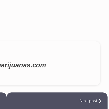
rijuanas.com
Next post ❯