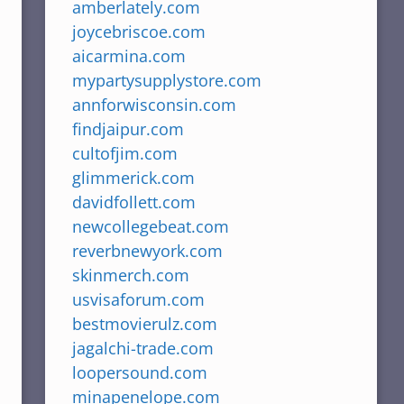
amberlately.com
joycebriscoe.com
aicarmina.com
mypartysupplystore.com
annforwisconsin.com
findjaipur.com
cultofjim.com
glimmerick.com
davidfollett.com
newcollegebeat.com
reverbnewyork.com
skinmerch.com
usvisaforum.com
bestmovierulz.com
jagalchi-trade.com
loopersound.com
minapenelope.com