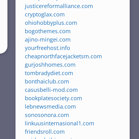
justicereformalliance.com
cryptoglax.com
ohiohobbyplus.com
bogothemes.com
ajino-mingei.com
yourfreehost.info
cheapnorthfacejacketsm.com
gurjoshhomes.com
tombradydiet.com
bonthaiclub.com
casusbelli-mod.com
bookplatesociety.com
lebnewsmedia.com
sonosonora.com
linkuusinternasional1.com
friendsroll.com