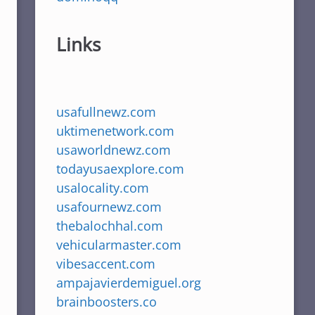
Links
usafullnewz.com
uktimenetwork.com
usaworldnewz.com
todayusaexplore.com
usalocality.com
usafournewz.com
thebalochhal.com
vehicularmaster.com
vibesaccent.com
ampajavierdemiguel.org
brainboosters.co