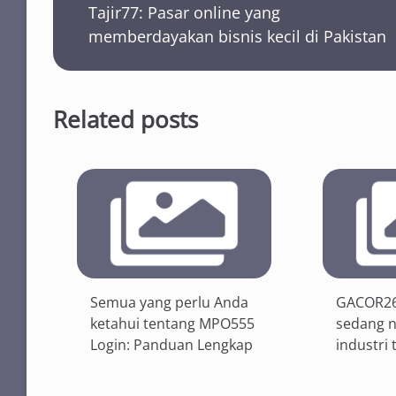
Tajir77: Pasar online yang
memberdayakan bisnis kecil di Pakistan
Related posts
Semua yang perlu Anda
GACOR268
ketahui tentang MPO555
sedang n
Login: Panduan Lengkap
industri 