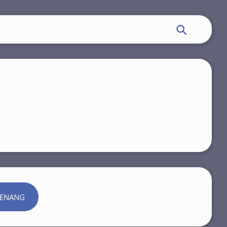
ragmatic Play,
esar dan fitur anti rungkat. Bermain lebih aman untuk
Besar
MENANG