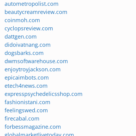
autometropolist.com
beautycreamreview.com
coinmoh.com
cyclopsreview.com
dattgen.com
didoivatnang.com
dogsbarks.com
dwmsoftwarehouse.com
enjoytroyjackson.com
epicaimbots.com
etech4news.com
expresspsychedelicsshop.com
fashionistani.com
feelingswed.com
firecabal.com
forbessmagazine.com
globalmarketlivetoday.com