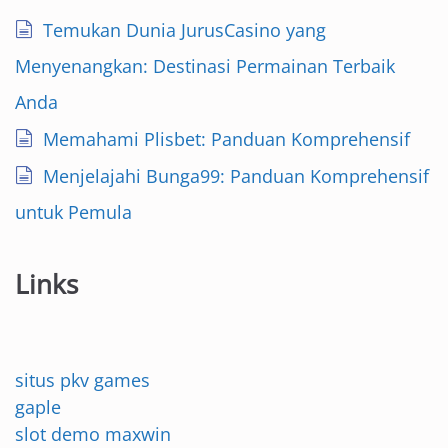
Temukan Dunia JurusCasino yang
Menyenangkan: Destinasi Permainan Terbaik
Anda
Memahami Plisbet: Panduan Komprehensif
Menjelajahi Bunga99: Panduan Komprehensif
untuk Pemula
Links
situs pkv games
gaple
slot demo maxwin