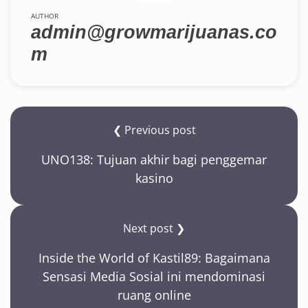
AUTHOR
admin@growmarijuanas.co
m
❮ Previous post
UNO138: Tujuan akhir bagi penggemar
kasino
Next post ❯
Inside the World of Kastil89: Bagaimana
Sensasi Media Sosial ini mendominasi
ruang online