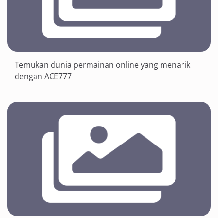
Temukan dunia permainan online yang menarik
dengan ACE777