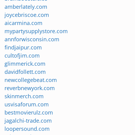
amberlately.com
joycebriscoe.com
aicarmina.com
mypartysupplystore.com
annforwisconsin.com
findjaipur.com
cultofjim.com
glimmerick.com
davidfollett.com
newcollegebeat.com
reverbnewyork.com
skinmerch.com
usvisaforum.com
bestmovierulz.com
jagalchi-trade.com
loopersound.com