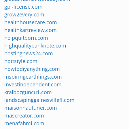
gpl-license.com
grow2every.com
healthhousecare.com
healthkartreview.com
helpquitporn.com
highqualitybanknote.com
hostingnews24.com
hottstyle.com
howtodiyanything.com
inspiringearthlings.com
investindependent.com
kralbozguncu1.com
landscapinggainesvillefl.com
maisonhauturier.com
mascreator.com
menafahmi.com