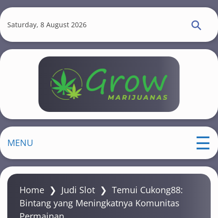
S
k
Saturday, 8 August 2026
i
p
t
o
m
a
i
Slot Gacor
Pragmatic Play
n
menghadirkan slot gacor
c
MENU
Malam Ini
malam ini dengan
o
kemenangan besar dan fitur
n
anti rungkat. Bermain lebih
dari
t
aman untuk hasil maksimal!
e
Home
❯
Judi Slot
❯
Temui Cukong88:
n
Bintang yang Meningkatnya Komunitas
Pragmatic
t
Permainan