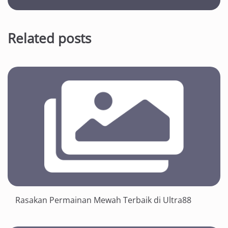
Related posts
Rasakan Permainan Mewah Terbaik di Ultra88