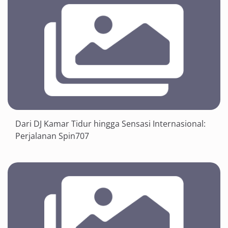
Dari DJ Kamar Tidur hingga Sensasi Internasional:
Perjalanan Spin707