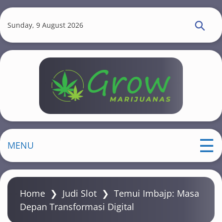
S
k
Sunday, 9 August 2026
i
p
t
o
m
a
i
Slot Gacor
Pragmatic Play
n
menghadirkan slot gacor
c
MENU
Malam Ini
malam ini dengan
o
kemenangan besar dan fitur
n
anti rungkat. Bermain lebih
dari
t
aman untuk hasil maksimal!
e
Home
❯
Judi Slot
❯
Temui Imbajp: Masa
n
Depan Transformasi Digital
Pragmatic
t