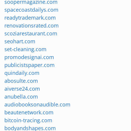
soopermagazine.com
spacecoastdailys.com
readytrademark.com
renovationsrated.com
scoziarestaurant.com
seohart.com
set-cleaning.com
promodesignai.com
publicistspaper.com
quindaily.com
abosulte.com
aiverse24.com
anubella.com
audiobooksonaudible.com
beautenetwork.com
bitcoin-tracing.com
bodyandshapes.com