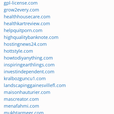
gpl-license.com
grow2every.com
healthhousecare.com
healthkartreview.com
helpquitporn.com
highqualitybanknote.com
hostingnews24.com
hottstyle.com
howtodiyanything.com
inspiringearthlings.com
investindependent.com
kralbozguncu1.com
landscapinggainesvillefl.com
maisonhauturier.com
mascreator.com
menafahmi.com
mukhtarmeer.com