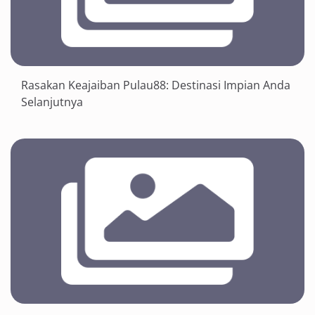
Rasakan Keajaiban Pulau88: Destinasi Impian Anda
Selanjutnya