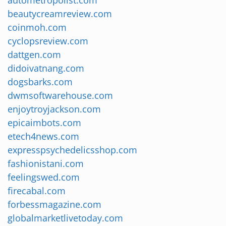
beautycreamreview.com
coinmoh.com
cyclopsreview.com
dattgen.com
didoivatnang.com
dogsbarks.com
dwmsoftwarehouse.com
enjoytroyjackson.com
epicaimbots.com
etech4news.com
expresspsychedelicsshop.com
fashionistani.com
feelingswed.com
firecabal.com
forbessmagazine.com
globalmarketlivetoday.com