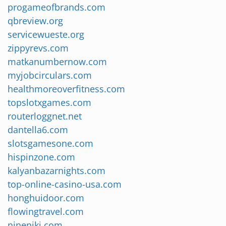
progameofbrands.com
qbreview.org
servicewueste.org
zippyrevs.com
matkanumbernow.com
myjobcirculars.com
healthmoreoverfitness.com
topslotxgames.com
routerloggnet.net
dantella6.com
slotsgamesone.com
hispinzone.com
kalyanbazarnights.com
top-online-casino-usa.com
honghuidoor.com
flowingtravel.com
nineniki.com