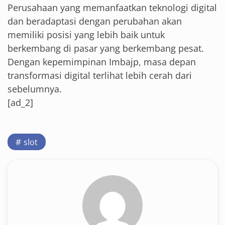
Perusahaan yang memanfaatkan teknologi digital
dan beradaptasi dengan perubahan akan
memiliki posisi yang lebih baik untuk
berkembang di pasar yang berkembang pesat.
Dengan kepemimpinan Imbajp, masa depan
transformasi digital terlihat lebih cerah dari
sebelumnya.
[ad_2]
slot