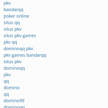
pkv
bandarqq
poker online
situs qq
situs pkv
situs pkv games
pkv qq
dominoqq pkv
pkv games bandarqq
situs pkv
dominoqq
pkv
qq
domino
qq
domino99
dominoqq