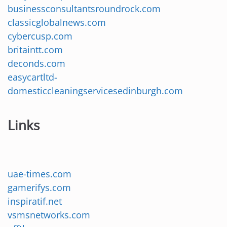
businessconsultantsroundrock.com
classicglobalnews.com
cybercusp.com
britaintt.com
deconds.com
easycartltd-
domesticcleaningservicesedinburgh.com
Links
uae-times.com
gamerifys.com
inspiratif.net
vsmsnetworks.com