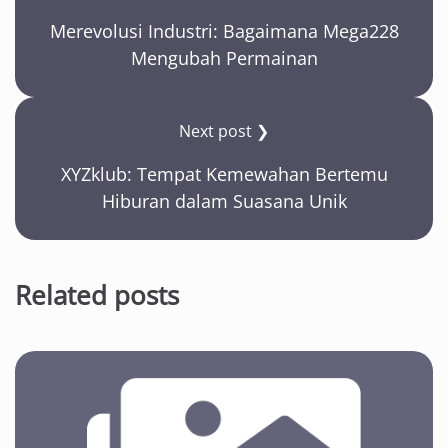
Merevolusi Industri: Bagaimana Mega228
Mengubah Permainan
Next post ❯
XYZklub: Tempat Kemewahan Bertemu
Hiburan dalam Suasana Unik
Related posts