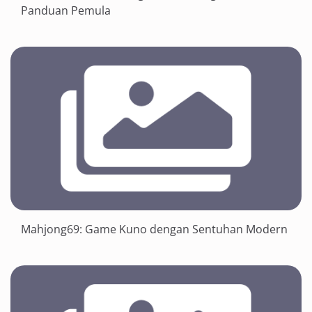
Panduan Pemula
Mahjong69: Game Kuno dengan Sentuhan Modern