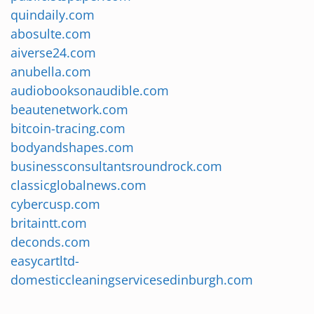
quindaily.com
abosulte.com
aiverse24.com
anubella.com
audiobooksonaudible.com
beautenetwork.com
bitcoin-tracing.com
bodyandshapes.com
businessconsultantsroundrock.com
classicglobalnews.com
cybercusp.com
britaintt.com
deconds.com
easycartltd-
domesticcleaningservicesedinburgh.com