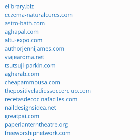
elibrary.biz
eczema-naturalcures.com
astro-bath.com
aghapal.com
altu-expo.com
authorjennijames.com
viajearoma.net
tsutsuji-parkin.com
agharab.com
cheapammousa.com
thepositiveladiessoccerclub.com
recetasdecocinafaciles.com
naildesignsidea.net
greatpai.com
paperlanterntheatre.org
freeworshipnetwork.com