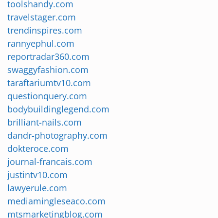
toolshandy.com
travelstager.com
trendinspires.com
rannyephul.com
reportradar360.com
swaggyfashion.com
taraftariumtv10.com
questionquery.com
bodybuildinglegend.com
brilliant-nails.com
dandr-photography.com
dokteroce.com
journal-francais.com
justintv10.com
lawyerule.com
mediamingleseaco.com
mtsmarketingblog.com