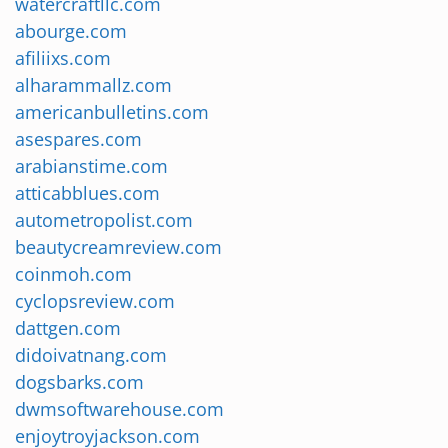
watercraftllc.com
abourge.com
afiliixs.com
alharammallz.com
americanbulletins.com
asespares.com
arabianstime.com
atticabblues.com
autometropolist.com
beautycreamreview.com
coinmoh.com
cyclopsreview.com
dattgen.com
didoivatnang.com
dogsbarks.com
dwmsoftwarehouse.com
enjoytroyjackson.com