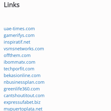
Links
uae-times.com
gamerifys.com
inspiratif.net
vsmsnetworks.com
offthem.com
ibommatv.com
techporfit.com
bekasionline.com
nbusinessplan.com
greenlife360.com
cantshoutitout.com
expressufabet.biz
mypuertoplata.net