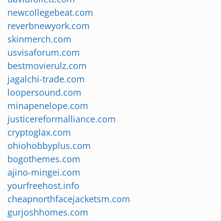
newcollegebeat.com
reverbnewyork.com
skinmerch.com
usvisaforum.com
bestmovierulz.com
jagalchi-trade.com
loopersound.com
minapenelope.com
justicereformalliance.com
cryptoglax.com
ohiohobbyplus.com
bogothemes.com
ajino-mingei.com
yourfreehost.info
cheapnorthfacejacketsm.com
gurjoshhomes.com