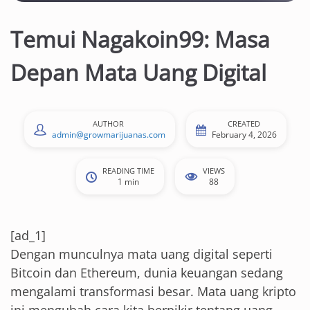
Play,
Temui Nagakoin99: Masa
Depan Mata Uang Digital
Kemenang
an Anti
AUTHOR
CREATED
admin@growmarijuanas.com
February 4, 2026
Rungkat
READING TIME
VIEWS
1 min
88
Besar
[ad_1]
Dengan munculnya mata uang digital seperti
Bitcoin dan Ethereum, dunia keuangan sedang
mengalami transformasi besar. Mata uang kripto