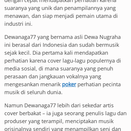
dengan cepat mendapatkan perhatian karena
suaranya yang unik dan penampilannya yang
menawan, dan siap menjadi pemain utama di
industri ini.
Dewanaga77 yang bernama asli Dewa Nugraha
ini berasal dari Indonesia dan sudah bermusik
sejak kecil. Dia pertama kali mendapatkan
perhatian karena cover lagu-lagu populernya di
media sosial, di mana suaranya yang penuh
perasaan dan jangkauan vokalnya yang
mengesankan menarik
poker
perhatian pecinta
musik di seluruh dunia.
Namun Dewanaga77 lebih dari sekedar artis
cover berbakat – ia juga seorang penulis lagu dan
produser yang terampil, menciptakan musik
orisinalnya sendiri yang menampilkan seni dan