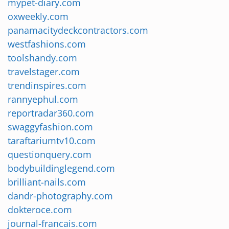
mypet-diary.com
oxweekly.com
panamacitydeckcontractors.com
westfashions.com
toolshandy.com
travelstager.com
trendinspires.com
rannyephul.com
reportradar360.com
swaggyfashion.com
taraftariumtv10.com
questionquery.com
bodybuildinglegend.com
brilliant-nails.com
dandr-photography.com
dokteroce.com
journal-francais.com