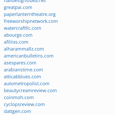
naildesignsidea.net
greatpai.com
paperlanterntheatre.org
freeworshipnetwork.com
watercraftllc.com
abourge.com
afiliixs.com
alharammallz.com
americanbulletins.com
asespares.com
arabianstime.com
atticabblues.com
autometropolist.com
beautycreamreview.com
coinmoh.com
cyclopsreview.com
dattgen.com