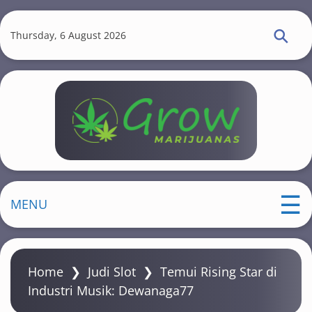
S
k
Thursday, 6 August 2026
i
p
t
o
m
a
i
Slot Gacor
Pragmatic Play
n
menghadirkan slot gacor
c
MENU
Malam Ini
malam ini dengan
o
kemenangan besar dan fitur
n
anti rungkat. Bermain lebih
dari
t
aman untuk hasil maksimal!
e
Home
❯
Judi Slot
❯
Temui Rising Star di
n
Industri Musik: Dewanaga77
Pragmatic
t