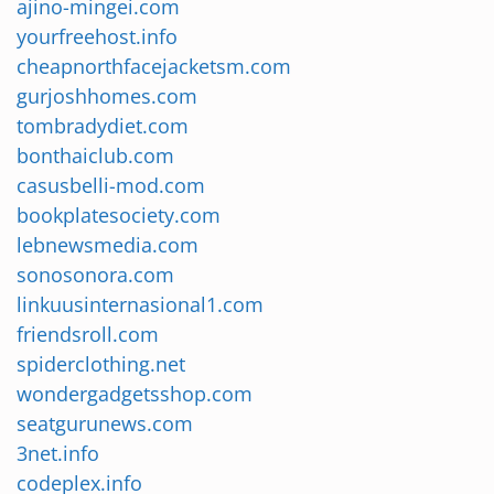
ajino-mingei.com
yourfreehost.info
cheapnorthfacejacketsm.com
gurjoshhomes.com
tombradydiet.com
bonthaiclub.com
casusbelli-mod.com
bookplatesociety.com
lebnewsmedia.com
sonosonora.com
linkuusinternasional1.com
friendsroll.com
spiderclothing.net
wondergadgetsshop.com
seatgurunews.com
3net.info
codeplex.info