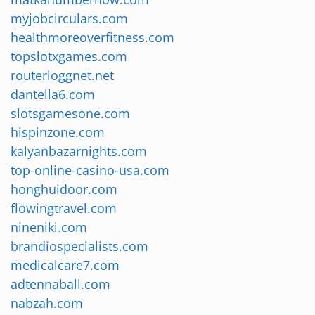
myjobcirculars.com
healthmoreoverfitness.com
topslotxgames.com
routerloggnet.net
dantella6.com
slotsgamesone.com
hispinzone.com
kalyanbazarnights.com
top-online-casino-usa.com
honghuidoor.com
flowingtravel.com
nineniki.com
brandiospecialists.com
medicalcare7.com
adtennaball.com
nabzah.com