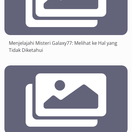
Menjelajahi Misteri Galaxy77: Melihat ke Hal yang
Tidak Diketahui