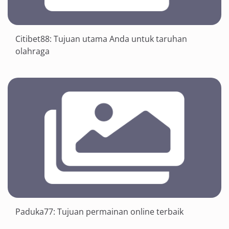
Citibet88: Tujuan utama Anda untuk taruhan
olahraga
Paduka77: Tujuan permainan online terbaik