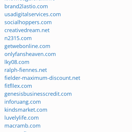
brand2lastio.com
usadigitalservices.com
socialhoppers.com
creativedream.net
n2315.com
getwebonline.com
onlyfansheaven.com
lky08.com
ralph-fiennes.net
fielder-maximum-discount.net
fitfllex.com
genesisbusinesscredit.com
inforuang.com
kindsmarket.com
luvelylife.com
macramb.com