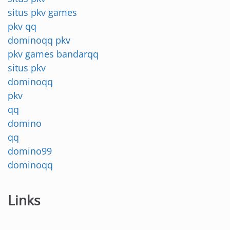
situs pkv games
pkv qq
dominoqq pkv
pkv games bandarqq
situs pkv
dominoqq
pkv
qq
domino
qq
domino99
dominoqq
Links