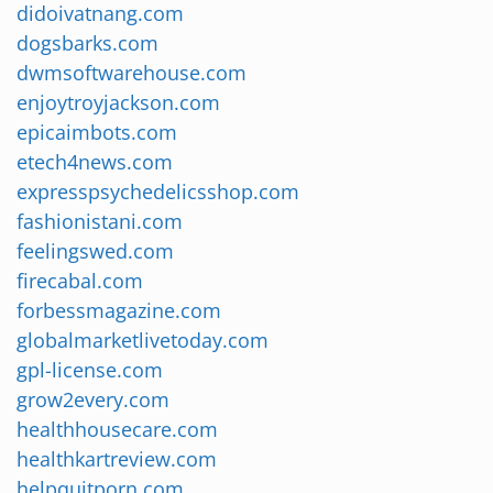
didoivatnang.com
dogsbarks.com
dwmsoftwarehouse.com
enjoytroyjackson.com
epicaimbots.com
etech4news.com
expresspsychedelicsshop.com
fashionistani.com
feelingswed.com
firecabal.com
forbessmagazine.com
globalmarketlivetoday.com
gpl-license.com
grow2every.com
healthhousecare.com
healthkartreview.com
helpquitporn.com