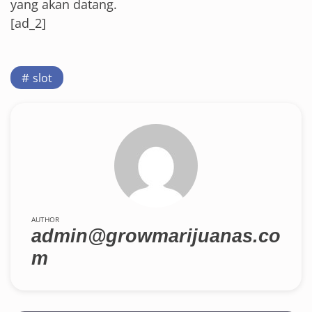
yang akan datang.
[ad_2]
slot
AUTHOR
admin@growmarijuanas.co
m