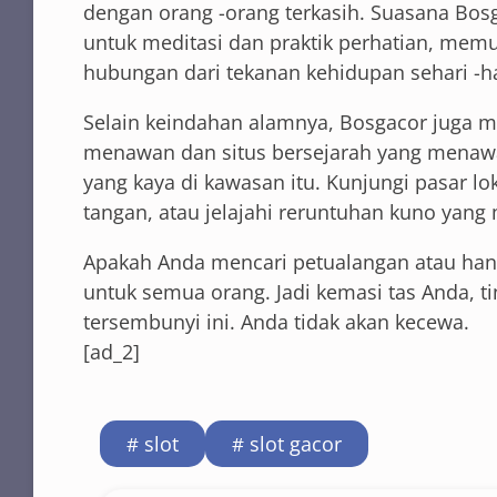
dengan orang -orang terkasih. Suasana Bo
untuk meditasi dan praktik perhatian, me
hubungan dari tekanan kehidupan sehari -ha
Selain keindahan alamnya, Bosgacor juga 
menawan dan situs bersejarah yang menawa
yang kaya di kawasan itu. Kunjungi pasar lo
tangan, atau jelajahi reruntuhan kuno yang 
Apakah Anda mencari petualangan atau hany
untuk semua orang. Jadi kemasi tas Anda, t
tersembunyi ini. Anda tidak akan kecewa.
[ad_2]
slot
slot gacor