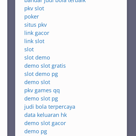
pkv slot
poker
situs pkv
link gacor
link slot
slot
slot demo
demo slot gratis
slot demo pg
demo slot
pkv games qq
demo slot pg
judi bola terpercaya
data keluaran hk
demo slot gacor
demo pg