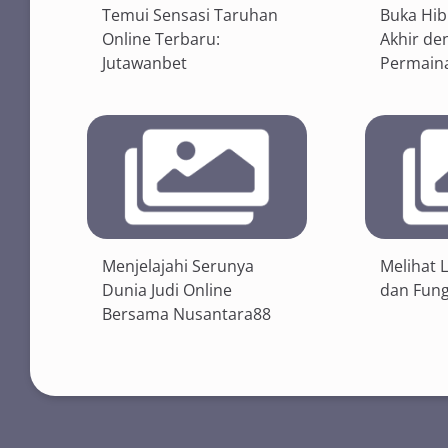
Temui Sensasi Taruhan
Buka Hi
Online Terbaru:
Akhir d
Jutawanbet
Permain
Menjelajahi Serunya
Melihat L
Dunia Judi Online
dan Fung
Bersama Nusantara88