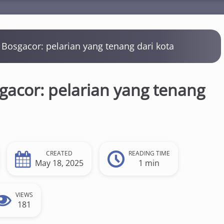
osgacor: pelarian yang tenang dari kota
acor: pelarian yang tenang
CREATED
READING TIME
May 18, 2025
1 min
VIEWS
181