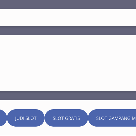
Gacor Malam Ini dari P
ay menghadirkan slot gacor malam ini dengan kemenangan b
al!
nangan Anti Rungkat 
JUDI SLOT
SLOT GRATIS
SLOT GAMPANG 