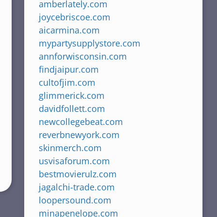
amberlately.com
joycebriscoe.com
aicarmina.com
mypartysupplystore.com
annforwisconsin.com
findjaipur.com
cultofjim.com
glimmerick.com
davidfollett.com
newcollegebeat.com
reverbnewyork.com
skinmerch.com
usvisaforum.com
bestmovierulz.com
jagalchi-trade.com
loopersound.com
minapenelope.com