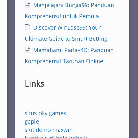
Menjelajahi Bunga99: Panduan
Komprehensif untuk Pemula
Discover WinLose99: Your
Ultimate Guide to Smart Betting
Memahami Parlay4D: Panduan
Komprehensif Taruhan Online
Links
situs pkv games
gaple
slot demo maxwin
bandar judi bola terbaik