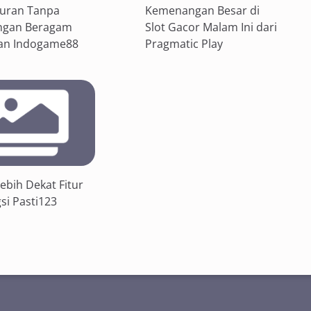
buran Tanpa
Kemenangan Besar di
engan Beragam
Slot Gacor Malam Ini dari
an Indogame88
Pragmatic Play
ebih Dekat Fitur
si Pasti123