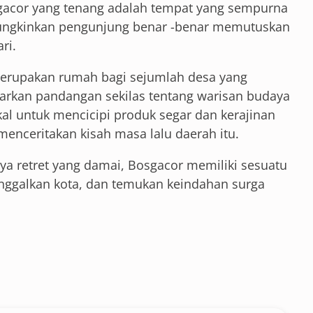
sgacor yang tenang adalah tempat yang sempurna
mungkinkan pengunjung benar -benar memutuskan
ri.
merupakan rumah bagi sejumlah desa yang
rkan pandangan sekilas tentang warisan budaya
kal untuk mencicipi produk segar dan kerajinan
menceritakan kisah masa lalu daerah itu.
a retret yang damai, Bosgacor memiliki sesuatu
inggalkan kota, dan temukan keindahan surga