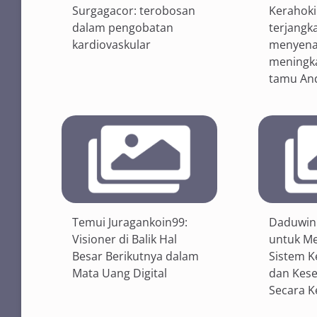
Surgagacor: terobosan
Kerahoki
dalam pengobatan
terjangk
kardiovaskular
menyena
meningk
tamu An
Temui Juragankoin99:
Daduwin:
Visioner di Balik Hal
untuk M
Besar Berikutnya dalam
Sistem K
Mata Uang Digital
dan Kes
Secara K