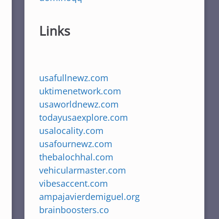
Links
usafullnewz.com
uktimenetwork.com
usaworldnewz.com
todayusaexplore.com
usalocality.com
usafournewz.com
thebalochhal.com
vehicularmaster.com
vibesaccent.com
ampajavierdemiguel.org
brainboosters.co