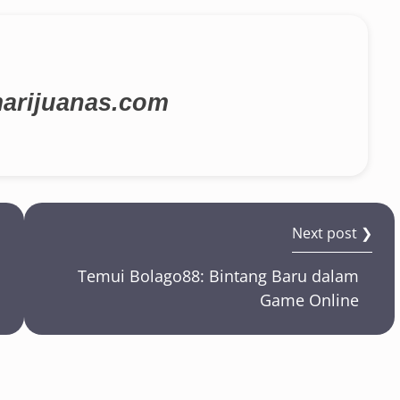
rijuanas.com
Next post ❯
Temui Bolago88: Bintang Baru dalam
Game Online