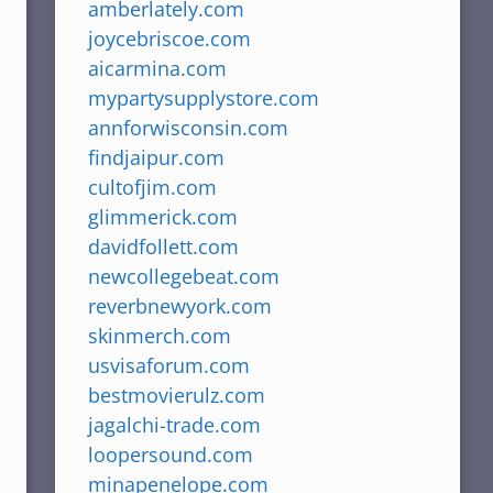
amberlately.com
joycebriscoe.com
aicarmina.com
mypartysupplystore.com
annforwisconsin.com
findjaipur.com
cultofjim.com
glimmerick.com
davidfollett.com
newcollegebeat.com
reverbnewyork.com
skinmerch.com
usvisaforum.com
bestmovierulz.com
jagalchi-trade.com
loopersound.com
minapenelope.com