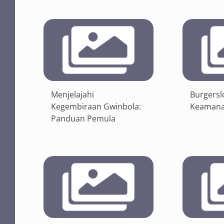
Menjelajahi
Burgersl
Kegembiraan Gwinbola:
Keamana
Panduan Pemula