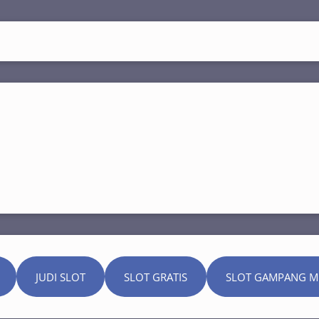
Gacor Malam Ini dari P
ay menghadirkan slot gacor malam ini dengan kemenangan b
al!
nangan Anti Rungkat 
JUDI SLOT
SLOT GRATIS
SLOT GAMPANG 