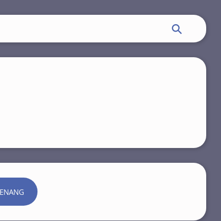
ragmatic Play,
esar dan fitur anti rungkat. Bermain lebih aman untuk
Besar
MENANG