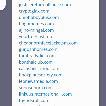
justicereformalliance.com
cryptoglax.com
ohiohobbyplus.com
bogothemes.com
ajino-mingei.com
yourfreehost.info
cheapnorthfacejacketsm.com
gurjoshhomes.com
tombradydiet.com
bonthaiclub.com
casusbelli-mod.com
bookplatesociety.com
lebnewsmedia.com
sonosonora.com
linkuusinternasional1.com
friendsroll.com