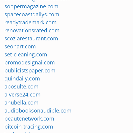
soopermagazine.com
spacecoastdailys.com
readytrademark.com
renovationsrated.com
scoziarestaurant.com
seohart.com
set-cleaning.com
promodesignai.com
publicistspaper.com
quindaily.com
abosulte.com
aiverse24.com
anubella.com
audiobooksonaudible.com
beautenetwork.com
bitcoin-tracing.com