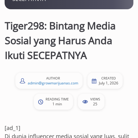
Play,
Tiger298: Bintang Media
Kemenang
Sosial yang Harus Anda
an Anti
Ikuti SECEPATNYA
Rungkat
AUTHOR
CREATED
admin@growmarijuanas.com
July 1, 2026
Besar
READING TIME
VIEWS
1 min
25
[ad_1]
Di dunia influencer media sosial yang luas, sulit