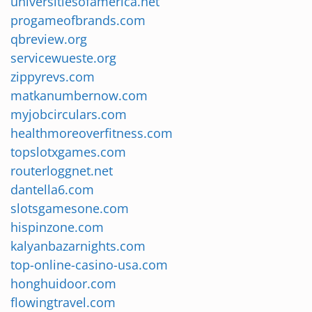
universitiesofamerica.net
progameofbrands.com
qbreview.org
servicewueste.org
zippyrevs.com
matkanumbernow.com
myjobcirculars.com
healthmoreoverfitness.com
topslotxgames.com
routerloggnet.net
dantella6.com
slotsgamesone.com
hispinzone.com
kalyanbazarnights.com
top-online-casino-usa.com
honghuidoor.com
flowingtravel.com