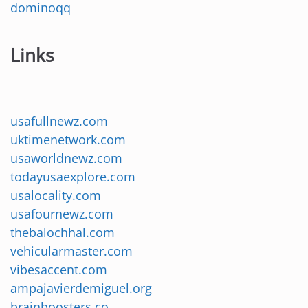
dominoqq
Links
usafullnewz.com
uktimenetwork.com
usaworldnewz.com
todayusaexplore.com
usalocality.com
usafournewz.com
thebalochhal.com
vehicularmaster.com
vibesaccent.com
ampajavierdemiguel.org
brainboosters.co