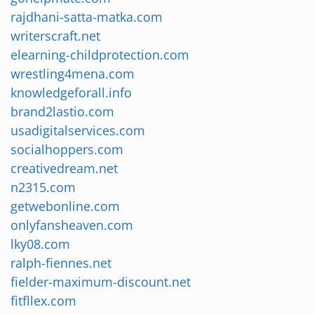
rajdhani-satta-matka.com
writerscraft.net
elearning-childprotection.com
wrestling4mena.com
knowledgeforall.info
brand2lastio.com
usadigitalservices.com
socialhoppers.com
creativedream.net
n2315.com
getwebonline.com
onlyfansheaven.com
lky08.com
ralph-fiennes.net
fielder-maximum-discount.net
fitfllex.com