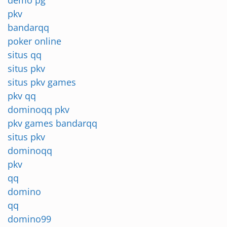
demo pg
pkv
bandarqq
poker online
situs qq
situs pkv
situs pkv games
pkv qq
dominoqq pkv
pkv games bandarqq
situs pkv
dominoqq
pkv
qq
domino
qq
domino99