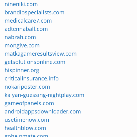
nineniki.com
brandiospecialists.com
medicalcare7.com
adtennaball.com
nabzah.com
mongive.com
matkagameresultsview.com
getsolutionsonline.com
hispinner.org
criticalinsurance.info
nokariposter.com
kalyan-guessing-nightplay.com
gameofpanels.com
androidappsdownloader.com
usetimenow.com
healthblow.com
gohelpmate.com