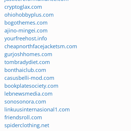
cryptoglax.com
ohiohobbyplus.com
bogothemes.com
ajino-mingei.com
yourfreehost.info
cheapnorthfacejacketsm.com
gurjoshhomes.com
tombradydiet.com
bonthaiclub.com
casusbelli-mod.com
bookplatesociety.com
lebnewsmedia.com
sonosonora.com
linkuusinternasional1.com
friendsroll.com
spiderclothing.net