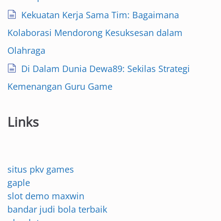
Kekuatan Kerja Sama Tim: Bagaimana
Kolaborasi Mendorong Kesuksesan dalam
Olahraga
Di Dalam Dunia Dewa89: Sekilas Strategi
Kemenangan Guru Game
Links
situs pkv games
gaple
slot demo maxwin
bandar judi bola terbaik