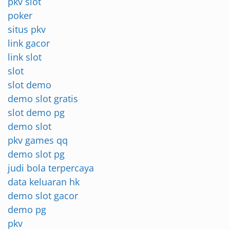
pkv slot
poker
situs pkv
link gacor
link slot
slot
slot demo
demo slot gratis
slot demo pg
demo slot
pkv games qq
demo slot pg
judi bola terpercaya
data keluaran hk
demo slot gacor
demo pg
pkv