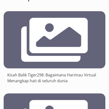
Kisah Balik Tiger298: Bagaimana Harimau Virtual
Menangkap hati di seluruh dunia