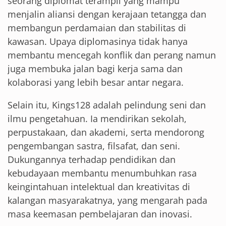
seorang diplomat terampil yang mampu
menjalin aliansi dengan kerajaan tetangga dan
membangun perdamaian dan stabilitas di
kawasan. Upaya diplomasinya tidak hanya
membantu mencegah konflik dan perang namun
juga membuka jalan bagi kerja sama dan
kolaborasi yang lebih besar antar negara.
Selain itu, Kings128 adalah pelindung seni dan
ilmu pengetahuan. Ia mendirikan sekolah,
perpustakaan, dan akademi, serta mendorong
pengembangan sastra, filsafat, dan seni.
Dukungannya terhadap pendidikan dan
kebudayaan membantu menumbuhkan rasa
keingintahuan intelektual dan kreativitas di
kalangan masyarakatnya, yang mengarah pada
masa keemasan pembelajaran dan inovasi.