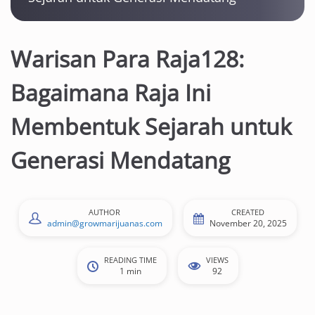
Play,
Warisan Para Raja128:
Kemenang
Bagaimana Raja Ini
an Anti
Membentuk Sejarah untuk
Generasi Mendatang
Rungkat
Besar
AUTHOR
CREATED
admin@growmarijuanas.com
November 20, 2025
READING TIME
VIEWS
1 min
92