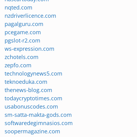
nqted.com
nzdriverlicence.com
pagalguru.com
pcegame.com
pgslot-r2.com
ws-expression.com
zchotels.com
zepfo.com
technologynews5.com
teknoeduka.com
thenews-blog.com
todaycryptotimes.com
usabonuscodes.com
sm-satta-makta-gods.com
softwaredegimnasios.com
soopermagazine.com