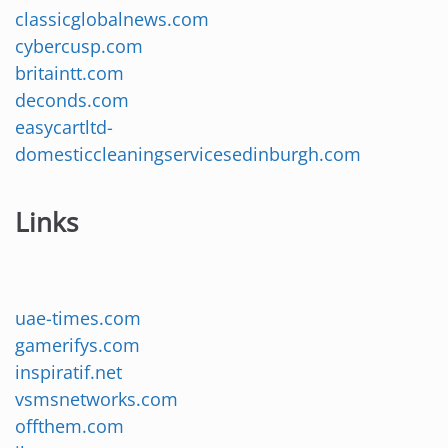
classicglobalnews.com
cybercusp.com
britaintt.com
deconds.com
easycartltd-
domesticcleaningservicesedinburgh.com
Links
uae-times.com
gamerifys.com
inspiratif.net
vsmsnetworks.com
offthem.com