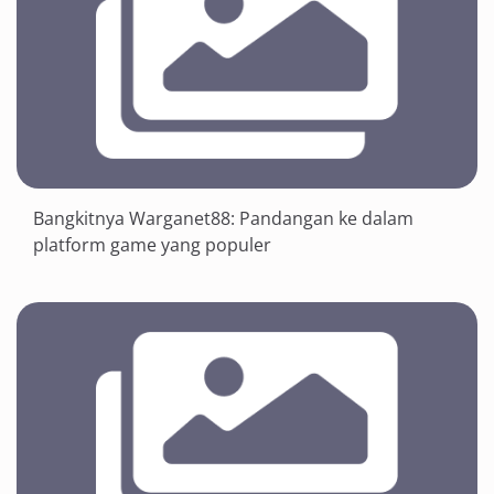
Bangkitnya Warganet88: Pandangan ke dalam
platform game yang populer