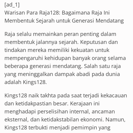
[ad_1]
Warisan Para Raja128: Bagaimana Raja Ini
Membentuk Sejarah untuk Generasi Mendatang
Raja selalu memainkan peran penting dalam
membentuk jalannya sejarah. Keputusan dan
tindakan mereka memiliki kekuatan untuk
mempengaruhi kehidupan banyak orang selama
beberapa generasi mendatang. Salah satu raja
yang meninggalkan dampak abadi pada dunia
adalah Kings128.
Kings128 naik takhta pada saat terjadi kekacauan
dan ketidakpastian besar. Kerajaan ini
menghadapi perselisihan internal, ancaman
eksternal, dan ketidakstabilan ekonomi. Namun,
Kings128 terbukti menjadi pemimpin yang