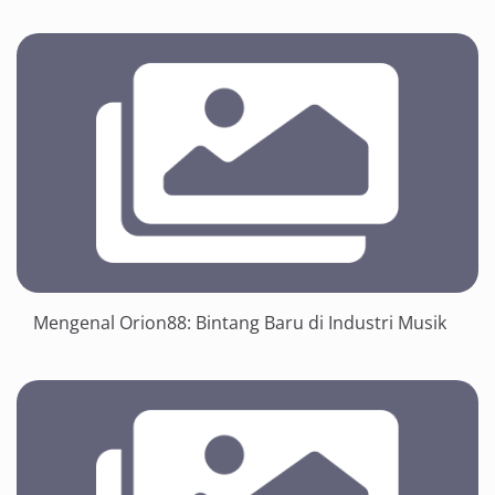
Mengenal Orion88: Bintang Baru di Industri Musik