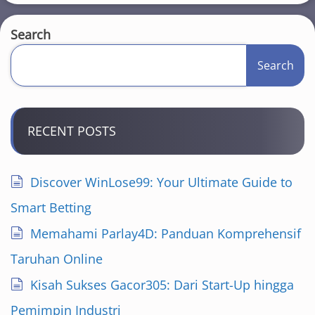
Search
Search
RECENT POSTS
Discover WinLose99: Your Ultimate Guide to
Smart Betting
Memahami Parlay4D: Panduan Komprehensif
Taruhan Online
Kisah Sukses Gacor305: Dari Start-Up hingga
Pemimpin Industri