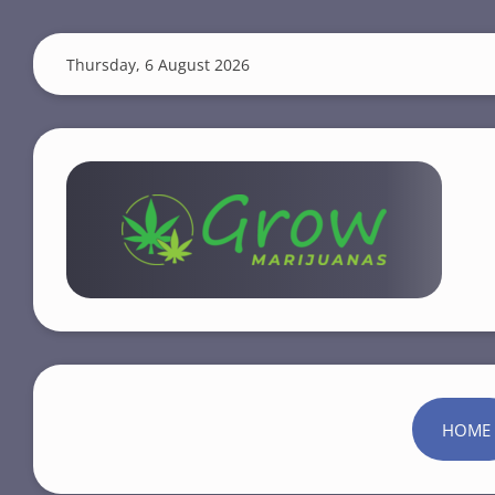
S
k
Thursday, 6 August 2026
i
p
t
o
m
a
Slot 
i
Pragmatic Pl
n
hasil maksim
c
Keme
o
n
t
e
HOME
n
t