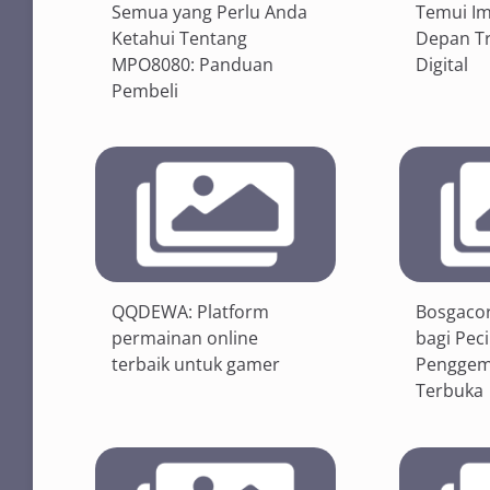
Semua yang Perlu Anda
Temui Im
Ketahui Tentang
Depan T
MPO8080: Panduan
Digital
Pembeli
QQDEWA: Platform
Bosgacor
permainan online
bagi Pec
terbaik untuk gamer
Penggem
Terbuka