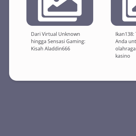
Dari Virtual Unknown
Ikan138:
hingga Sensasi Gaming:
Anda unt
Kisah Aladdin666
olahraga
kasino