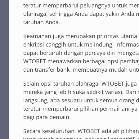
teratur memperbarui peluangnya untuk me
olahraga, sehingga Anda dapat yakin Anda 
taruhan Anda.
Keamanan juga merupakan prioritas utama 
enkripsi canggih untuk melindungi informa
dapat bertaruh dengan percaya diri menget
WTOBET menawarkan berbagai opsi pembayar
dan transfer bank, membuatnya mudah untu
Selain opsi taruhan olahraga, WTOBET jug
mereka yang lebih suka sedikit variasi. Dar
langsung, ada sesuatu untuk semua orang di
teratur memperbarui pilihan permainannya 
bagi para pemain.
Secara keseluruhan, WTOBET adalah pilihan