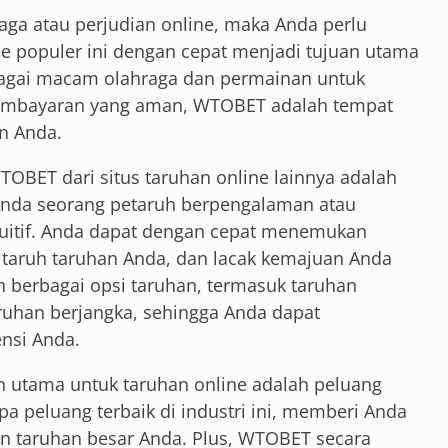
aga atau perjudian online, maka Anda perlu
e populer ini dengan cepat menjadi tujuan utama
rbagai macam olahraga dan permainan untuk
i pembayaran yang aman, WTOBET adalah tempat
n Anda.
OBET dari situs taruhan online lainnya adalah
nda seorang petaruh berpengalaman atau
tuitif. Anda dapat dengan cepat menemukan
 taruh taruhan Anda, dan lacak kemajuan Anda
 berbagai opsi taruhan, termasuk taruhan
aruhan berjangka, sehingga Anda dapat
nsi Anda.
 utama untuk taruhan online adalah peluang
a peluang terbaik di industri ini, memberi Anda
n taruhan besar Anda. Plus, WTOBET secara