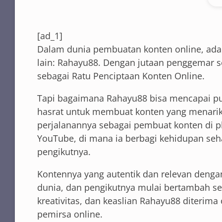
[ad_1]
Dalam dunia pembuatan konten online, ada
lain: Rahayu88. Dengan jutaan penggemar se
sebagai Ratu Penciptaan Konten Online.
Tapi bagaimana Rahayu88 bisa mencapai pu
hasrat untuk membuat konten yang menari
perjalanannya sebagai pembuat konten di pl
YouTube, di mana ia berbagi kehidupan seh
pengikutnya.
Kontennya yang autentik dan relevan denga
dunia, dan pengikutnya mulai bertambah se
kreativitas, dan keaslian Rahayu88 diterima
pemirsa online.