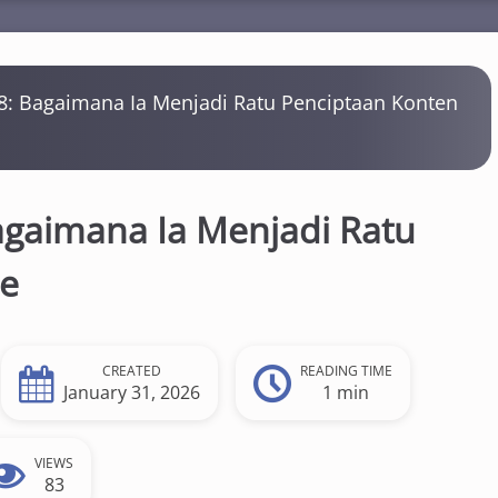
8: Bagaimana Ia Menjadi Ratu Penciptaan Konten
agaimana Ia Menjadi Ratu
ne
CREATED
READING TIME
January 31, 2026
1 min
VIEWS
83