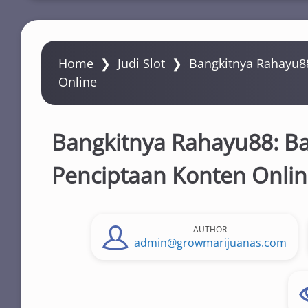
Home
❯
Judi Slot
❯
Bangkitnya Rahayu8
Online
Bangkitnya Rahayu88: B
Penciptaan Konten Onli
AUTHOR
admin@growmarijuanas.com