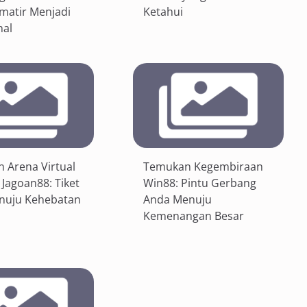
matir Menjadi
Ketahui
nal
n Arena Virtual
Temukan Kegembiraan
Jagoan88: Tiket
Win88: Pintu Gerbang
nuju Kehebatan
Anda Menuju
Kemenangan Besar