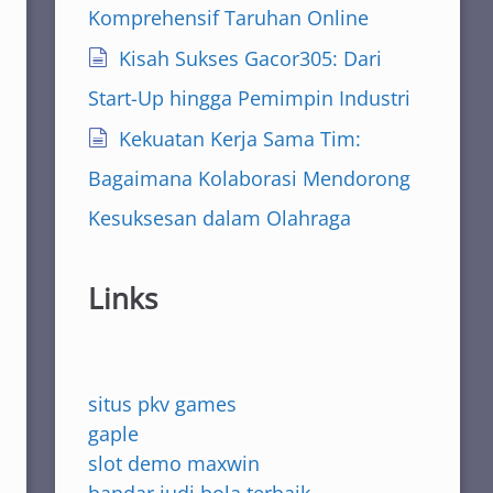
Komprehensif Taruhan Online
Kisah Sukses Gacor305: Dari
Start-Up hingga Pemimpin Industri
Kekuatan Kerja Sama Tim:
Bagaimana Kolaborasi Mendorong
Kesuksesan dalam Olahraga
Links
situs pkv games
gaple
slot demo maxwin
bandar judi bola terbaik