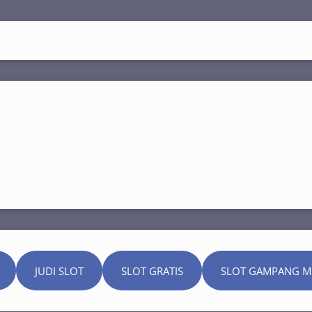
Gacor Malam Ini dari P
ay menghadirkan slot gacor malam ini dengan kemenangan b
al!
nangan Anti Rungkat 
JUDI SLOT
SLOT GRATIS
SLOT GAMPANG 