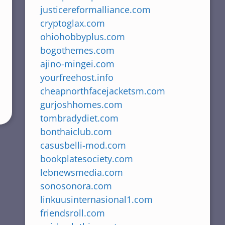
justicereformalliance.com
cryptoglax.com
ohiohobbyplus.com
bogothemes.com
ajino-mingei.com
yourfreehost.info
cheapnorthfacejacketsm.com
gurjoshhomes.com
tombradydiet.com
bonthaiclub.com
casusbelli-mod.com
bookplatesociety.com
lebnewsmedia.com
sonosonora.com
linkuusinternasional1.com
friendsroll.com