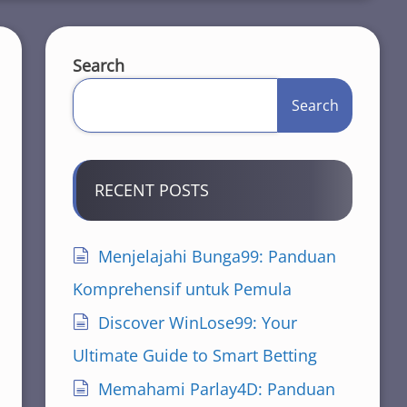
Search
Search
RECENT POSTS
Menjelajahi Bunga99: Panduan
Komprehensif untuk Pemula
Discover WinLose99: Your
Ultimate Guide to Smart Betting
Memahami Parlay4D: Panduan