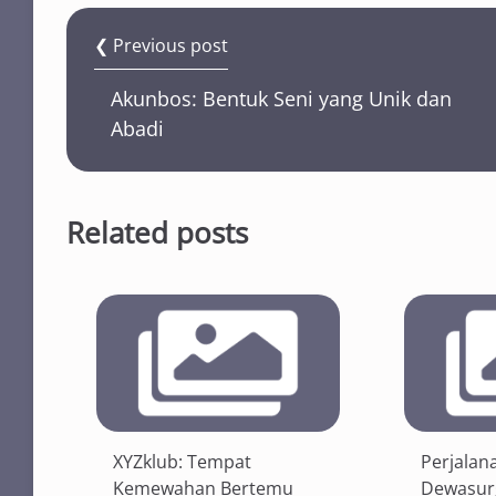
❮ Previous post
Akunbos: Bentuk Seni yang Unik dan
Abadi
Related posts
XYZklub: Tempat
Perjalan
Kemewahan Bertemu
Dewasurg