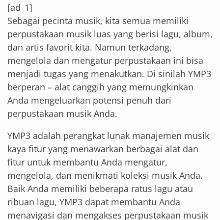
[ad_1]
Sebagai pecinta musik, kita semua memiliki
perpustakaan musik luas yang berisi lagu, album,
dan artis favorit kita. Namun terkadang,
mengelola dan mengatur perpustakaan ini bisa
menjadi tugas yang menakutkan. Di sinilah YMP3
berperan – alat canggih yang memungkinkan
Anda mengeluarkan potensi penuh dari
perpustakaan musik Anda.
YMP3 adalah perangkat lunak manajemen musik
kaya fitur yang menawarkan berbagai alat dan
fitur untuk membantu Anda mengatur,
mengelola, dan menikmati koleksi musik Anda.
Baik Anda memiliki beberapa ratus lagu atau
ribuan lagu, YMP3 dapat membantu Anda
menavigasi dan mengakses perpustakaan musik