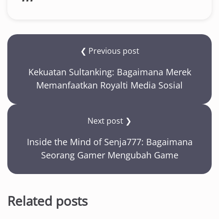
❮ Previous post
Kekuatan Sultanking: Bagaimana Merek
Memanfaatkan Royalti Media Sosial
Next post ❯
Inside the Mind of Senja777: Bagaimana
Seorang Gamer Mengubah Game
Related posts