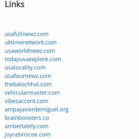
Links
usafullnewz.com
uktimenetwork.com
usaworldnewz.com
todayusaexplore.com
usalocality.com
usafournewz.com
thebalochhal.com
vehicularmaster.com
vibesaccent.com
ampajavierdemiguel.org
brainboosters.co
amberlately.com
joycebriscoe.com