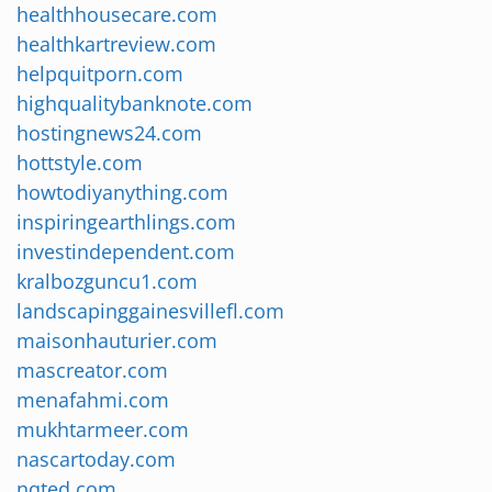
healthhousecare.com
healthkartreview.com
helpquitporn.com
highqualitybanknote.com
hostingnews24.com
hottstyle.com
howtodiyanything.com
inspiringearthlings.com
investindependent.com
kralbozguncu1.com
landscapinggainesvillefl.com
maisonhauturier.com
mascreator.com
menafahmi.com
mukhtarmeer.com
nascartoday.com
nqted.com