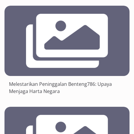
Melestarikan Peninggalan Benteng786: Upaya
Menjaga Harta Negara