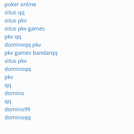
poker online
situs qq
situs pkv
situs pkv games
pkv qq
dominoqq pkv
pkv games bandarqq
situs pkv
dominoqq
pkv
qq
domino
qq
domino99
dominoqq