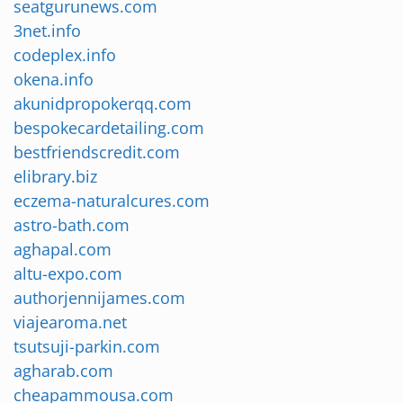
seatgurunews.com
3net.info
codeplex.info
okena.info
akunidpropokerqq.com
bespokecardetailing.com
bestfriendscredit.com
elibrary.biz
eczema-naturalcures.com
astro-bath.com
aghapal.com
altu-expo.com
authorjennijames.com
viajearoma.net
tsutsuji-parkin.com
agharab.com
cheapammousa.com