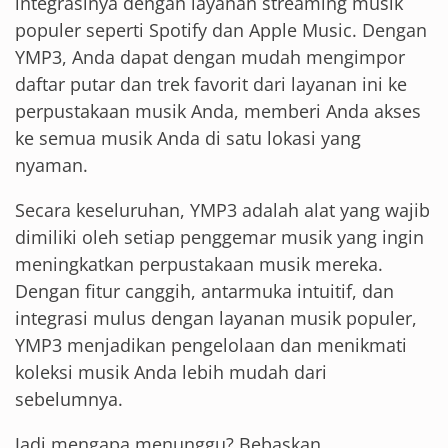
integrasinya dengan layanan streaming musik
populer seperti Spotify dan Apple Music. Dengan
YMP3, Anda dapat dengan mudah mengimpor
daftar putar dan trek favorit dari layanan ini ke
perpustakaan musik Anda, memberi Anda akses
ke semua musik Anda di satu lokasi yang
nyaman.
Secara keseluruhan, YMP3 adalah alat yang wajib
dimiliki oleh setiap penggemar musik yang ingin
meningkatkan perpustakaan musik mereka.
Dengan fitur canggih, antarmuka intuitif, dan
integrasi mulus dengan layanan musik populer,
YMP3 menjadikan pengelolaan dan menikmati
koleksi musik Anda lebih mudah dari
sebelumnya.
Jadi mengapa menunggu? Bebaskan