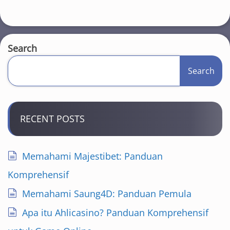
Search
Search
RECENT POSTS
Memahami Majestibet: Panduan
Komprehensif
Memahami Saung4D: Panduan Pemula
Apa itu Ahlicasino? Panduan Komprehensif