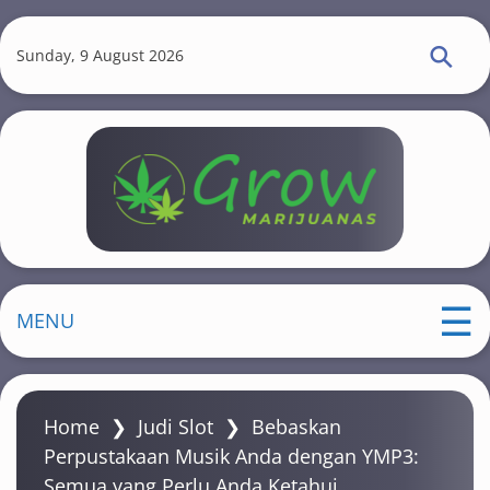
S
k
Sunday, 9 August 2026
i
p
t
o
m
a
i
Slot Gacor
Pragmatic Play
n
menghadirkan slot gacor
c
MENU
Malam Ini
malam ini dengan
o
kemenangan besar dan fitur
n
anti rungkat. Bermain lebih
dari
t
aman untuk hasil maksimal!
e
Home
❯
Judi Slot
❯
Bebaskan
n
Perpustakaan Musik Anda dengan YMP3:
Pragmatic
t
Semua yang Perlu Anda Ketahui