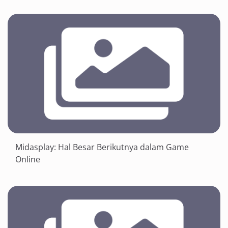
Midasplay: Hal Besar Berikutnya dalam Game
Online