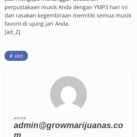
perpustakaan musik Anda dengan YMP3 hari ini
dan rasakan kegembiraan memiliki semua musik
favorit di ujung jari Anda.
[ad_2]
slot
AUTHOR
admin@growmarijuanas.co
m