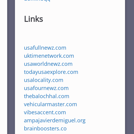
Links
usafullnewz.com
uktimenetwork.com
usaworldnewz.com
todayusaexplore.com
usalocality.com
usafournewz.com
thebalochhal.com
vehicularmaster.com
vibesaccent.com
ampajavierdemiguel.org
brainboosters.co