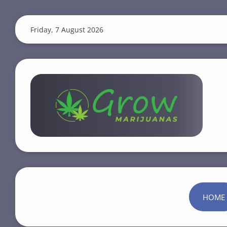
S
k
Friday, 7 August 2026
i
p
t
o
m
a
Slot 
i
Pragmatic Pl
n
hasil maksim
c
Keme
o
n
t
e
HOME
n
t