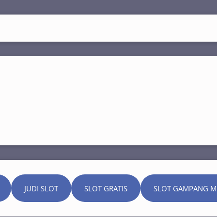
Gacor Malam Ini dari P
ay menghadirkan slot gacor malam ini dengan kemenangan b
al!
nangan Anti Rungkat 
JUDI SLOT
SLOT GRATIS
SLOT GAMPANG 