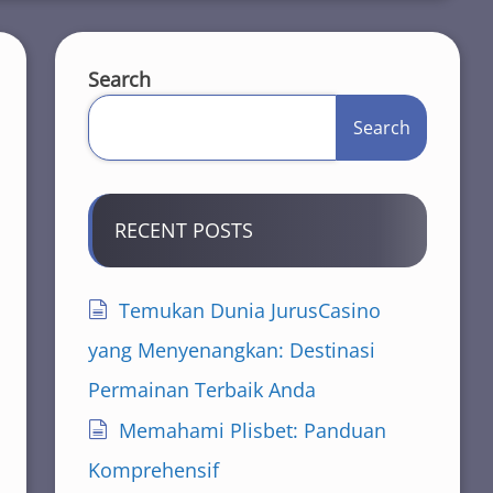
Search
Search
RECENT POSTS
Temukan Dunia JurusCasino
yang Menyenangkan: Destinasi
Permainan Terbaik Anda
Memahami Plisbet: Panduan
Komprehensif