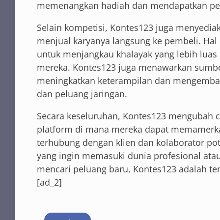
memenangkan hadiah dan mendapatkan pe
Selain kompetisi, Kontes123 juga menyedia
menjual karyanya langsung ke pembeli. Hal
untuk menjangkau khalayak yang lebih luas 
mereka. Kontes123 juga menawarkan sumbe
meningkatkan keterampilan dan mengembangk
dan peluang jaringan.
Secara keseluruhan, Kontes123 mengubah 
platform di mana mereka dapat memamerka
terhubung dengan klien dan kolaborator po
yang ingin memasuki dunia profesional ata
mencari peluang baru, Kontes123 adalah t
[ad_2]