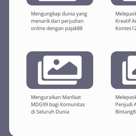
Mengungkap dunia yang
Melepask
menarik dari perjudian
Kreatif 
online dengan pajak88
Kontes1
Menguraikan Manfaat
Melepask
MDG99 bagi Komunitas
Penjudi 
di Seluruh Dunia
Bintang8