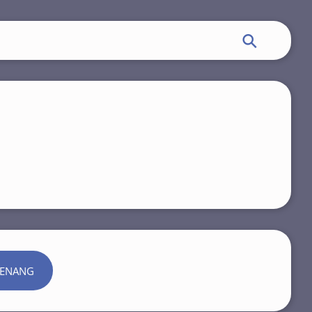
ragmatic Play,
esar dan fitur anti rungkat. Bermain lebih aman untuk
Besar
MENANG