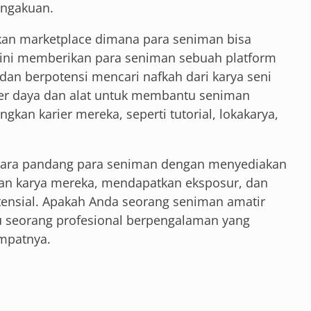
ngakuan.
kan marketplace dimana para seniman bisa
 ini memberikan para seniman sebuah platform
dan berpotensi mencari nafkah dari karya seni
r daya dan alat untuk membantu seniman
an karier mereka, seperti tutorial, lokakarya,
cara pandang para seniman dengan menyediakan
n karya mereka, mendapatkan eksposur, dan
tensial. Apakah Anda seorang seniman amatir
u seorang profesional berpengalaman yang
empatnya.