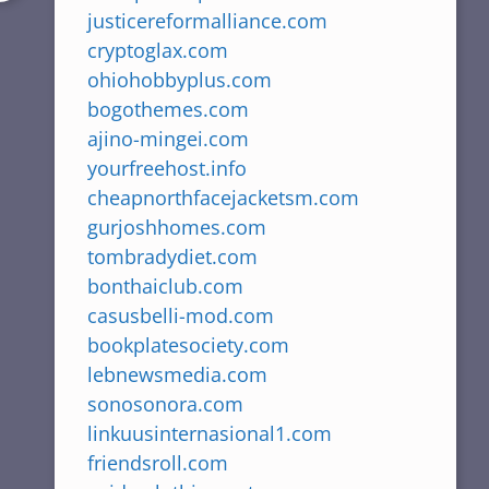
justicereformalliance.com
cryptoglax.com
ohiohobbyplus.com
bogothemes.com
ajino-mingei.com
yourfreehost.info
cheapnorthfacejacketsm.com
gurjoshhomes.com
tombradydiet.com
bonthaiclub.com
casusbelli-mod.com
bookplatesociety.com
lebnewsmedia.com
sonosonora.com
linkuusinternasional1.com
friendsroll.com