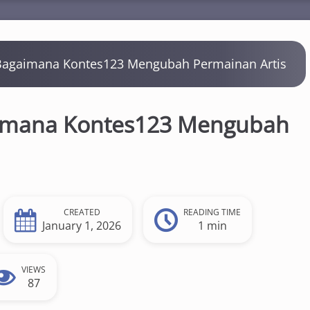
: Bagaimana Kontes123 Mengubah Permainan Artis
gaimana Kontes123 Mengubah
CREATED
READING TIME
January 1, 2026
1 min
VIEWS
87