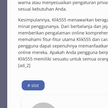
warna atau menyesuaikan pengaturan priv
sesuai kebutuhan Anda.
Kesimpulannya, Klik555 menawarkan berag
minat penggunanya. Dari berbelanja dan jeja
memberikan pengalaman online komprehen
memahami fitur-fitur utama Klik555 dan c
pengguna dapat sepenuhnya memanfaatkan 
online mereka. Apakah Anda pengguna berp
Klik555 memiliki sesuatu untuk semua oran
[ad_2]
slot