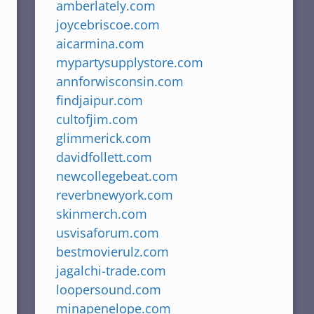
amberlately.com
joycebriscoe.com
aicarmina.com
mypartysupplystore.com
annforwisconsin.com
findjaipur.com
cultofjim.com
glimmerick.com
davidfollett.com
newcollegebeat.com
reverbnewyork.com
skinmerch.com
usvisaforum.com
bestmovierulz.com
jagalchi-trade.com
loopersound.com
minapenelope.com