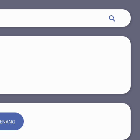
ragmatic Play,
esar dan fitur anti rungkat. Bermain lebih aman untuk
Besar
MENANG