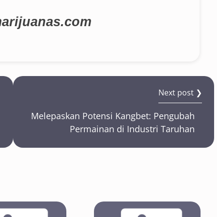
rijuanas.com
Next post ❯
Melepaskan Potensi Kangbet: Pengubah
Permainan di Industri Taruhan