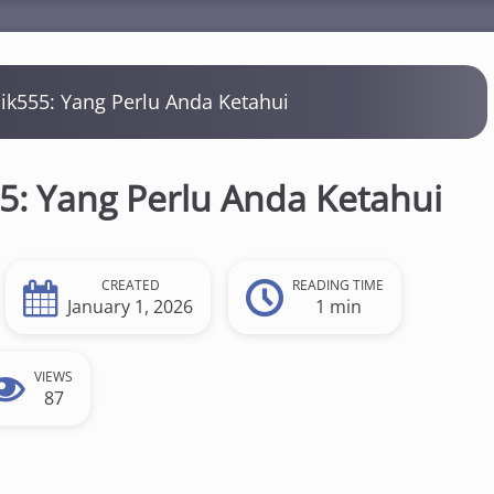
lik555: Yang Perlu Anda Ketahui
5: Yang Perlu Anda Ketahui
CREATED
READING TIME
January 1, 2026
1 min
VIEWS
87