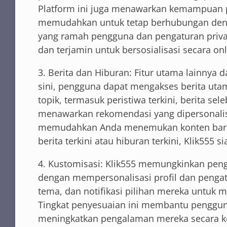
Platform ini juga menawarkan kemampuan p
memudahkan untuk tetap berhubungan deng
yang ramah pengguna dan pengaturan priva
dan terjamin untuk bersosialisasi secara onl
3. Berita dan Hiburan: Fitur utama lainnya d
sini, pengguna dapat mengakses berita utama
topik, termasuk peristiwa terkini, berita sele
menawarkan rekomendasi yang dipersonalis
memudahkan Anda menemukan konten baru 
berita terkini atau hiburan terkini, Klik555
4. Kustomisasi: Klik555 memungkinkan pe
dengan mempersonalisasi profil dan penga
tema, dan notifikasi pilihan mereka untuk 
Tingkat penyesuaian ini membantu penggun
meningkatkan pengalaman mereka secara k