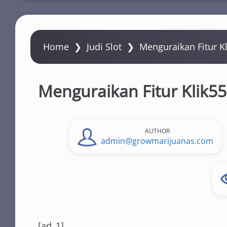
Home
❯
Judi Slot
❯
Menguraikan Fitur K
Menguraikan Fitur Klik55
AUTHOR
admin@growmarijuanas.com
[ad_1]