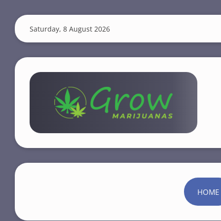
S
k
Saturday, 8 August 2026
i
p
t
o
m
a
Slot 
i
Pragmatic Pl
n
hasil maksim
c
Keme
o
n
t
e
HOME
n
t