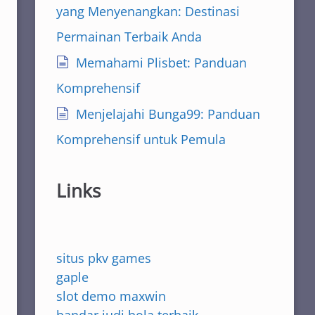
yang Menyenangkan: Destinasi
Permainan Terbaik Anda
Memahami Plisbet: Panduan
Komprehensif
Menjelajahi Bunga99: Panduan
Komprehensif untuk Pemula
Links
situs pkv games
gaple
slot demo maxwin
bandar judi bola terbaik