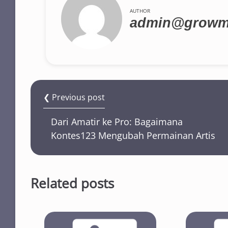
AUTHOR
admin@growma
❮ Previous post
Dari Amatir ke Pro: Bagaimana
Kontes123 Mengubah Permainan Artis
Related posts