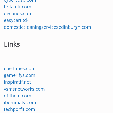
britaintt.com
deconds.com
easycartltd-
domesticcleaningservicesedinburgh.com
Links
uae-times.com
gamerifys.com
inspiratif.net
vsmsnetworks.com
offthem.com
ibommatv.com
techporfit.com