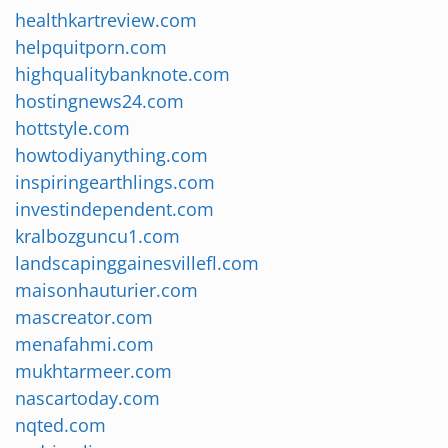
healthkartreview.com
helpquitporn.com
highqualitybanknote.com
hostingnews24.com
hottstyle.com
howtodiyanything.com
inspiringearthlings.com
investindependent.com
kralbozguncu1.com
landscapinggainesvillefl.com
maisonhauturier.com
mascreator.com
menafahmi.com
mukhtarmeer.com
nascartoday.com
nqted.com