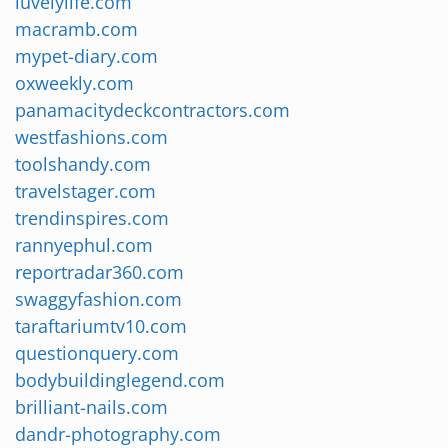
luvelylife.com
macramb.com
mypet-diary.com
oxweekly.com
panamacitydeckcontractors.com
westfashions.com
toolshandy.com
travelstager.com
trendinspires.com
rannyephul.com
reportradar360.com
swaggyfashion.com
taraftariumtv10.com
questionquery.com
bodybuildinglegend.com
brilliant-nails.com
dandr-photography.com