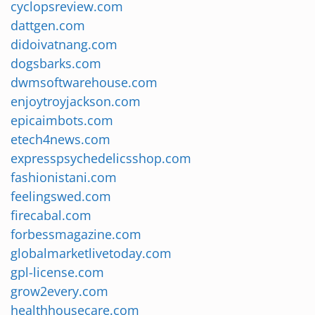
cyclopsreview.com
dattgen.com
didoivatnang.com
dogsbarks.com
dwmsoftwarehouse.com
enjoytroyjackson.com
epicaimbots.com
etech4news.com
expresspsychedelicsshop.com
fashionistani.com
feelingswed.com
firecabal.com
forbessmagazine.com
globalmarketlivetoday.com
gpl-license.com
grow2every.com
healthhousecare.com