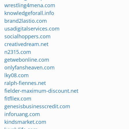
wrestling4mena.com
knowledgeforall.info
brand2lastio.com
usadigitalservices.com
socialhoppers.com
creativedream.net
n2315.com
getwebonline.com
onlyfansheaven.com
lky08.com
ralph-fiennes.net
fielder-maximum-discount.net
fitfllex.com
genesisbusinesscredit.com
inforuang.com
kindsmarket.com