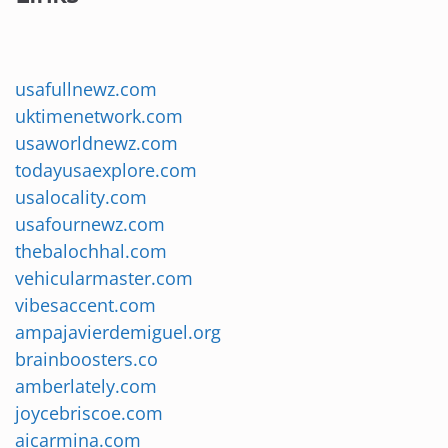
usafullnewz.com
uktimenetwork.com
usaworldnewz.com
todayusaexplore.com
usalocality.com
usafournewz.com
thebalochhal.com
vehicularmaster.com
vibesaccent.com
ampajavierdemiguel.org
brainboosters.co
amberlately.com
joycebriscoe.com
aicarmina.com