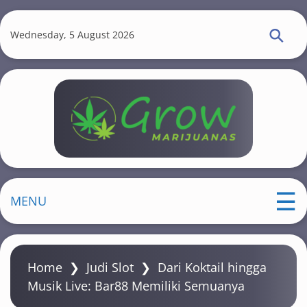
S
k
Wednesday, 5 August 2026
i
p
t
o
m
a
i
Slot Gacor
Pragmatic Play
n
menghadirkan slot gacor
c
MENU
Malam Ini
malam ini dengan
o
kemenangan besar dan fitur
n
anti rungkat. Bermain lebih
dari
t
aman untuk hasil maksimal!
e
Home
❯
Judi Slot
❯
Dari Koktail hingga
n
Musik Live: Bar88 Memiliki Semuanya
Pragmatic
t