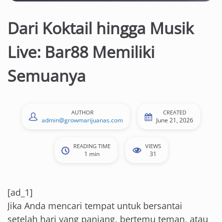
Play,
Dari Koktail hingga Musik
Live: Bar88 Memiliki
Kemenang
Semuanya
an Anti
Rungkat
AUTHOR
CREATED
admin@growmarijuanas.com
June 21, 2026
Besar
READING TIME
VIEWS
1 min
31
[ad_1]
Jika Anda mencari tempat untuk bersantai
setelah hari yang panjang, bertemu teman, atau