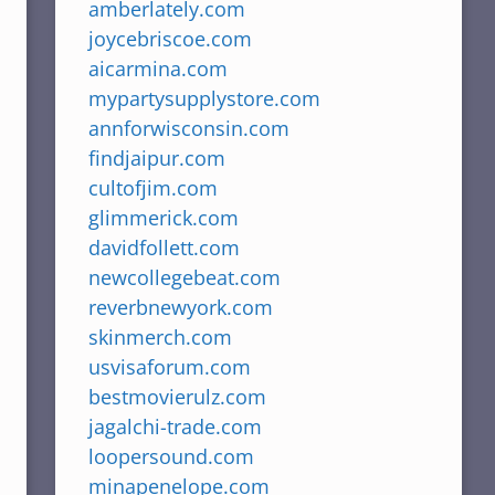
amberlately.com
joycebriscoe.com
aicarmina.com
mypartysupplystore.com
annforwisconsin.com
findjaipur.com
cultofjim.com
glimmerick.com
davidfollett.com
newcollegebeat.com
reverbnewyork.com
skinmerch.com
usvisaforum.com
bestmovierulz.com
jagalchi-trade.com
loopersound.com
minapenelope.com