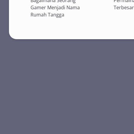
Bagaimana Seorang
Permaina
Gamer Menjadi Nama
Terbesar
Rumah Tangga