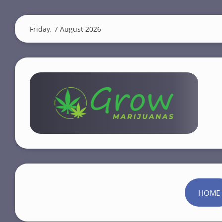
S
k
Friday, 7 August 2026
i
p
t
o
m
a
Slot 
i
Pragmatic Pl
n
hasil maksim
c
Keme
o
n
t
e
HOME
n
t