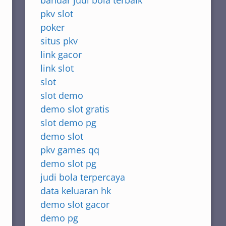
pkv slot
poker
situs pkv
link gacor
link slot
slot
slot demo
demo slot gratis
slot demo pg
demo slot
pkv games qq
demo slot pg
judi bola terpercaya
data keluaran hk
demo slot gacor
demo pg