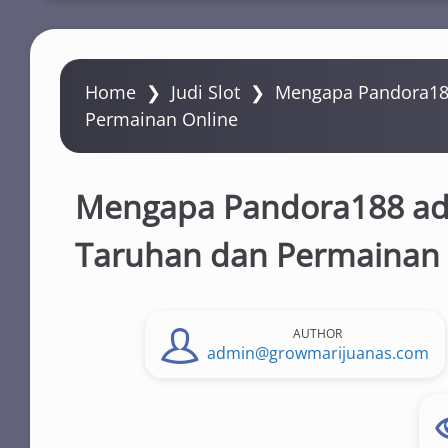
Home
❯
Judi Slot
❯
Mengapa Pandora188
Permainan Online
Mengapa Pandora188 ada
Taruhan dan Permainan 
AUTHOR
admin@growmarijuanas.com