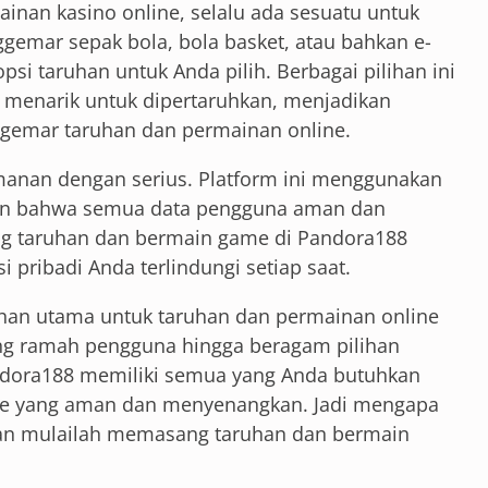
ainan kasino online, selalu ada sesuatu untuk
ggemar sepak bola, bola basket, atau bahkan e-
i taruhan untuk Anda pilih. Berbagai pilihan ini
 menarik untuk dipertaruhkan, menjadikan
ggemar taruhan dan permainan online.
manan dengan serius. Platform ini menggunakan
kan bahwa semua data pengguna aman dan
ang taruhan dan bermain game di Pandora188
pribadi Anda terlindungi setiap saat.
ihan utama untuk taruhan dan permainan online
ang ramah pengguna hingga beragam pilihan
ndora188 memiliki semua yang Anda butuhkan
ne yang aman dan menyenangkan. Jadi mengapa
dan mulailah memasang taruhan dan bermain