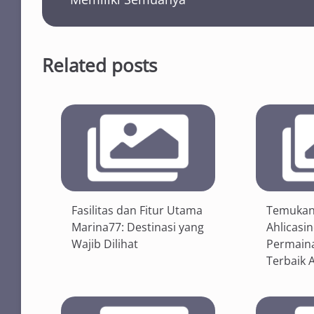
Related posts
Fasilitas dan Fitur Utama
Temukan
Marina77: Destinasi yang
Ahlicasi
Wajib Dilihat
Permaina
Terbaik 