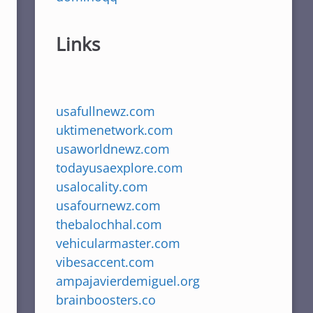
Links
usafullnewz.com
uktimenetwork.com
usaworldnewz.com
todayusaexplore.com
usalocality.com
usafournewz.com
thebalochhal.com
vehicularmaster.com
vibesaccent.com
ampajavierdemiguel.org
brainboosters.co