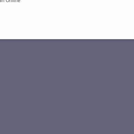
n Online