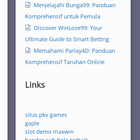
Menjelajahi Bunga99: Panduan
Komprehensif untuk Pemula
Discover WinLose99: Your
Ultimate Guide to Smart Betting
Memahami Parlay4D: Panduan
Komprehensif Taruhan Online
Links
situs pkv games
gaple
slot demo maxwin
bandar judi bola terbaik