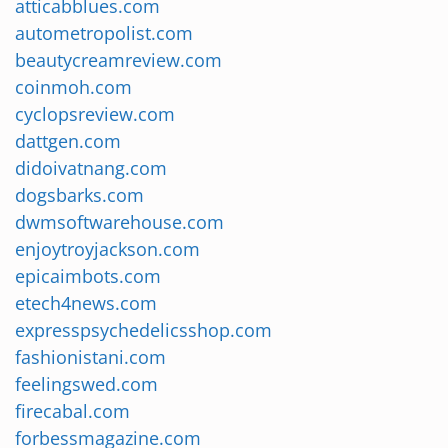
atticabblues.com
autometropolist.com
beautycreamreview.com
coinmoh.com
cyclopsreview.com
dattgen.com
didoivatnang.com
dogsbarks.com
dwmsoftwarehouse.com
enjoytroyjackson.com
epicaimbots.com
etech4news.com
expresspsychedelicsshop.com
fashionistani.com
feelingswed.com
firecabal.com
forbessmagazine.com