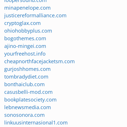
minapenelope.com
justicereformalliance.com
cryptoglax.com
ohiohobbyplus.com
bogothemes.com
ajino-mingei.com
yourfreehost.info
cheapnorthfacejacketsm.com
gurjoshhomes.com
tombradydiet.com
bonthaiclub.com
casusbelli-mod.com
bookplatesociety.com
lebnewsmedia.com
sonosonora.com
linkuusinternasional1.com