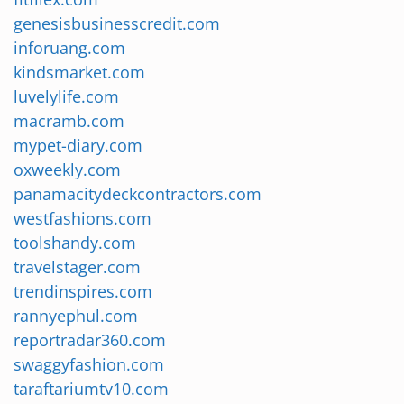
genesisbusinesscredit.com
inforuang.com
kindsmarket.com
luvelylife.com
macramb.com
mypet-diary.com
oxweekly.com
panamacitydeckcontractors.com
westfashions.com
toolshandy.com
travelstager.com
trendinspires.com
rannyephul.com
reportradar360.com
swaggyfashion.com
taraftariumtv10.com