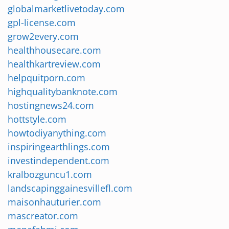
globalmarketlivetoday.com
gpl-license.com
grow2every.com
healthhousecare.com
healthkartreview.com
helpquitporn.com
highqualitybanknote.com
hostingnews24.com
hottstyle.com
howtodiyanything.com
inspiringearthlings.com
investindependent.com
kralbozguncu1.com
landscapinggainesvillefl.com
maisonhauturier.com
mascreator.com