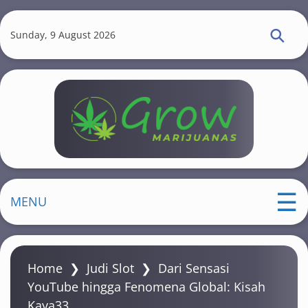
S
k
Sunday, 9 August 2026
i
p
t
o
m
a
i
Slot Gacor
Pragmatic Play
n
menghadirkan slot gacor
c
MENU
Malam Ini
malam ini dengan
o
kemenangan besar dan fitur
n
anti rungkat. Bermain lebih
dari
t
aman untuk hasil maksimal!
e
Home
❯
Judi Slot
❯
Dari Sensasi
n
YouTube hingga Fenomena Global: Kisah
Pragmatic
t
Kaya33