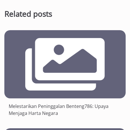
Related posts
Melestarikan Peninggalan Benteng786: Upaya
Menjaga Harta Negara