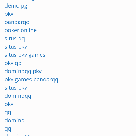
demo pg
pkv
bandarqq
poker online
situs qq
situs pkv
situs pkv games
pkv qq
dominoqq pkv
pkv games bandarqq
situs pkv
dominoqq
pkv
qq
domino
qq