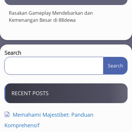
Rasakan Gameplay Mendebarkan dan
Kemenangan Besar di 88dewa
Search
Search
RECENT POSTS
Memahami Majestibet: Panduan
Komprehensif