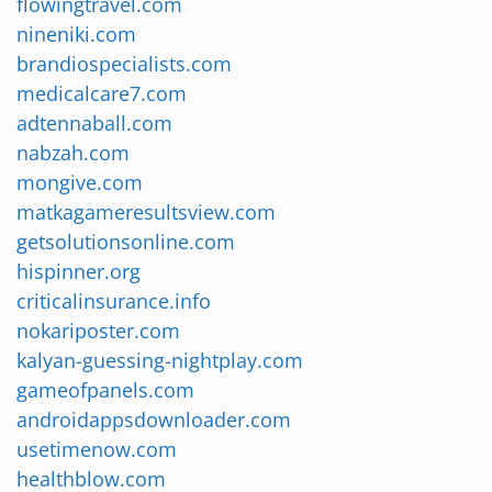
flowingtravel.com
nineniki.com
brandiospecialists.com
medicalcare7.com
adtennaball.com
nabzah.com
mongive.com
matkagameresultsview.com
getsolutionsonline.com
hispinner.org
criticalinsurance.info
nokariposter.com
kalyan-guessing-nightplay.com
gameofpanels.com
androidappsdownloader.com
usetimenow.com
healthblow.com