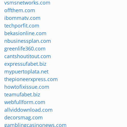
vsmsnetworks.com
offthem.com
ibommatv.com
techporfit.com
bekasionline.com
nbusinessplan.com
greenlife360.com
cantshoutitout.com
expressufabet.biz
mypuertoplata.net
thepioneerxpress.com
howtofixissue.com
teamufabet.biz
webfullform.com
allviddownload.com
decorsmag.com
gamblingcasinonews.com