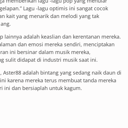
uga memberikan lagu -lagu pop yang menular
gelapan.” Lagu -lagu optimis ini sangat cocok
n kait yang menarik dan melodi yang tak
lang.
p lainnya adalah keaslian dan kerentanan mereka.
galaman dan emosi mereka sendiri, menciptakan
ran ini bersinar dalam musik mereka,
ulit didapat di industri musik saat ini.
 Aster88 adalah bintang yang sedang naik daun di
 ini karena mereka terus membuat tanda mereka
i ini dan bersiaplah untuk kagum.