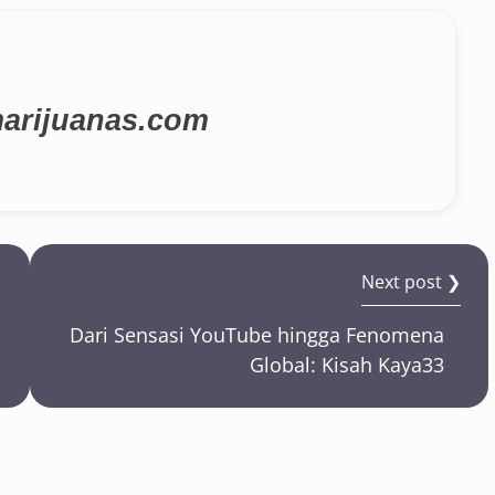
rijuanas.com
Next post ❯
Dari Sensasi YouTube hingga Fenomena
Global: Kisah Kaya33