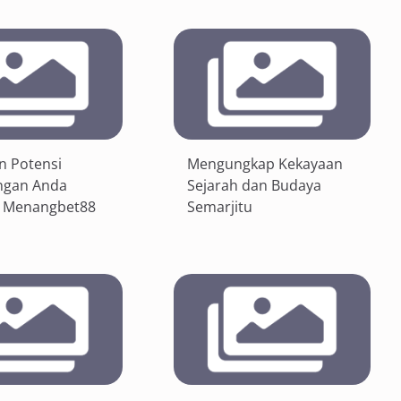
n Potensi
Mengungkap Kekayaan
gan Anda
Sejarah dan Budaya
 Menangbet88
Semarjitu