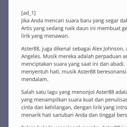
[ad_1]
Jika Anda mencari suara baru yang segar dala
Artis yang sedang naik daun ini membuat g
lirik yang menawan.
Aster88, juga dikenal sebagai Alex Johnson,
Angeles. Musik mereka adalah perpaduan an
menciptakan suara yang saat ini dan abadi.
menyentuh hati, musik Aster88 beresonans
mendalam.
Salah satu lagu yang menonjol Aster88 adal
yang menampilkan suara kuat dan penulisan
cinta dan kehilangan, dengan lirik yang intro
menarik hati sanubari Anda dan tinggal ber