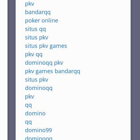
pkv
bandarqq
poker online
situs qq
situs pkv
situs pkv games
pkv qq
dominoqq pkv
pkv games bandarqq
situs pkv
dominoqq
pkv
qq
domino
qq
domino99
dominoqq