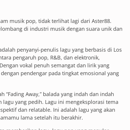
m musik pop, tidak terlihat lagi dari Aster88.
elombang di industri musik dengan suara unik dan
 adalah penyanyi-penulis lagu yang berbasis di Los
tara pengaruh pop, R&B, dan elektronik,
 Dengan vokal penuh semangat dan lirik yang
i dengan pendengar pada tingkat emosional yang
ah “Fading Away,” balada yang indah dan indah
 lagu yang pedih. Lagu ini mengeksplorasi tema
spektif dan relatable. Ini adalah lagu yang akan
samamu lama setelah itu berakhir.