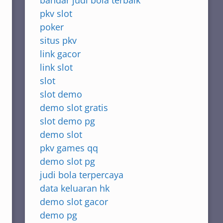
pkv slot
poker
situs pkv
link gacor
link slot
slot
slot demo
demo slot gratis
slot demo pg
demo slot
pkv games qq
demo slot pg
judi bola terpercaya
data keluaran hk
demo slot gacor
demo pg