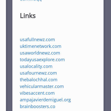
Links
usafullnewz.com
uktimenetwork.com
usaworldnewz.com
todayusaexplore.com
usalocality.com
usafournewz.com
thebalochhal.com
vehicularmaster.com
vibesaccent.com
ampajavierdemiguel.org
brainboosters.co