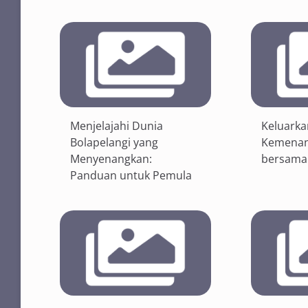
Menjelajahi Dunia
Keluarka
Bolapelangi yang
Kemenan
Menyenangkan:
bersama
Panduan untuk Pemula