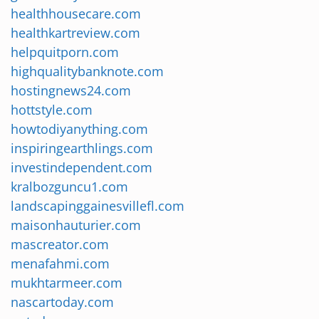
healthhousecare.com
healthkartreview.com
helpquitporn.com
highqualitybanknote.com
hostingnews24.com
hottstyle.com
howtodiyanything.com
inspiringearthlings.com
investindependent.com
kralbozguncu1.com
landscapinggainesvillefl.com
maisonhauturier.com
mascreator.com
menafahmi.com
mukhtarmeer.com
nascartoday.com