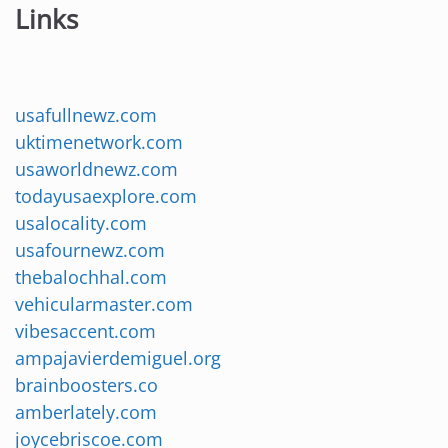
Links
usafullnewz.com
uktimenetwork.com
usaworldnewz.com
todayusaexplore.com
usalocality.com
usafournewz.com
thebalochhal.com
vehicularmaster.com
vibesaccent.com
ampajavierdemiguel.org
brainboosters.co
amberlately.com
joycebriscoe.com