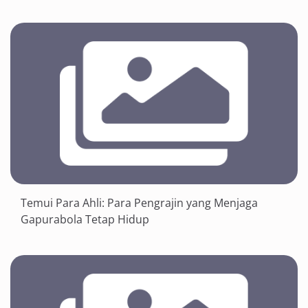
Temui Para Ahli: Para Pengrajin yang Menjaga
Gapurabola Tetap Hidup