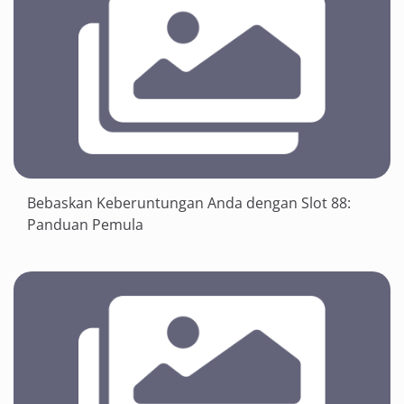
Bebaskan Keberuntungan Anda dengan Slot 88:
Panduan Pemula