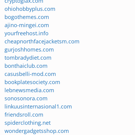
cryptoglax.com
ohiohobbyplus.com
bogothemes.com
ajino-mingei.com
yourfreehost.info
cheapnorthfacejacketsm.com
gurjoshhomes.com
tombradydiet.com
bonthaiclub.com
casusbelli-mod.com
bookplatesociety.com
lebnewsmedia.com
sonosonora.com
linkuusinternasional1.com
friendsroll.com
spiderclothing.net
wondergadgetsshop.com