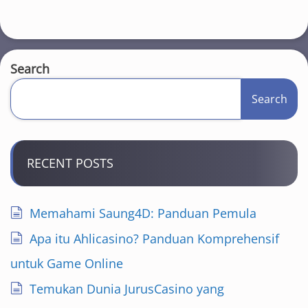
Search
Search
RECENT POSTS
Memahami Saung4D: Panduan Pemula
Apa itu Ahlicasino? Panduan Komprehensif
untuk Game Online
Temukan Dunia JurusCasino yang