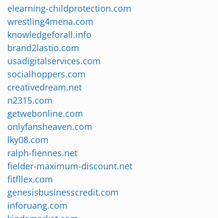
elearning-childprotection.com
wrestling4mena.com
knowledgeforall.info
brand2lastio.com
usadigitalservices.com
socialhoppers.com
creativedream.net
n2315.com
getwebonline.com
onlyfansheaven.com
lky08.com
ralph-fiennes.net
fielder-maximum-discount.net
fitfllex.com
genesisbusinesscredit.com
inforuang.com