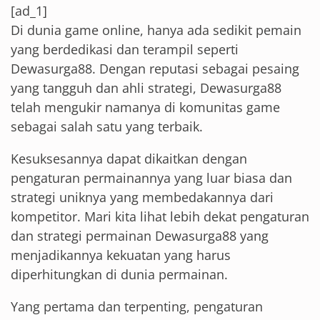
[ad_1]
Di dunia game online, hanya ada sedikit pemain
yang berdedikasi dan terampil seperti
Dewasurga88. Dengan reputasi sebagai pesaing
yang tangguh dan ahli strategi, Dewasurga88
telah mengukir namanya di komunitas game
sebagai salah satu yang terbaik.
Kesuksesannya dapat dikaitkan dengan
pengaturan permainannya yang luar biasa dan
strategi uniknya yang membedakannya dari
kompetitor. Mari kita lihat lebih dekat pengaturan
dan strategi permainan Dewasurga88 yang
menjadikannya kekuatan yang harus
diperhitungkan di dunia permainan.
Yang pertama dan terpenting, pengaturan