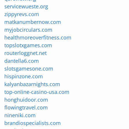
servicewueste.org
zippyrevs.com
matkanumbernow.com
myjobcirculars.com
healthmoreoverfitness.com
topslotxgames.com
routerloggnet.net
dantella6.com
slotsgamesone.com
hispinzone.com
kalyanbazarnights.com
top-online-casino-usa.com
honghuidoor.com
flowingtravel.com
nineniki.com
brandiospecialists.com