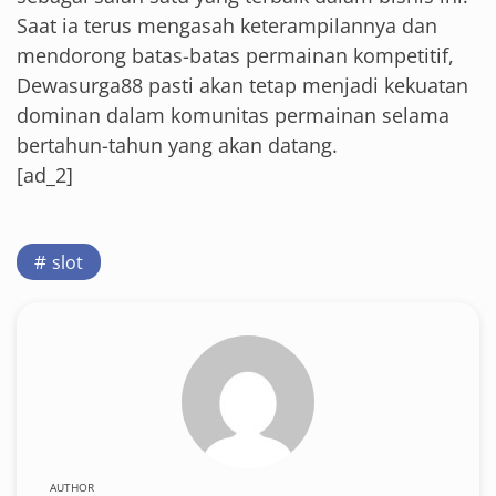
Saat ia terus mengasah keterampilannya dan
mendorong batas-batas permainan kompetitif,
Dewasurga88 pasti akan tetap menjadi kekuatan
dominan dalam komunitas permainan selama
bertahun-tahun yang akan datang.
[ad_2]
slot
AUTHOR