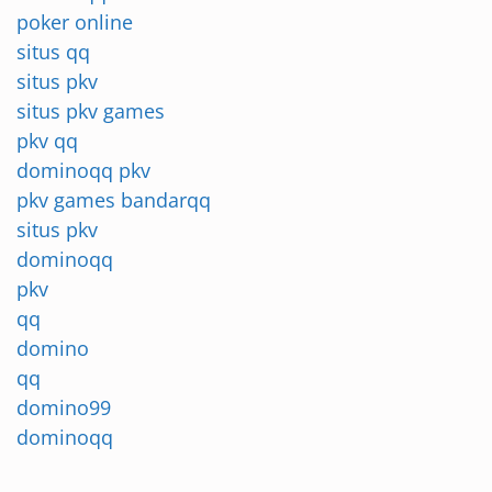
poker online
situs qq
situs pkv
situs pkv games
pkv qq
dominoqq pkv
pkv games bandarqq
situs pkv
dominoqq
pkv
qq
domino
qq
domino99
dominoqq