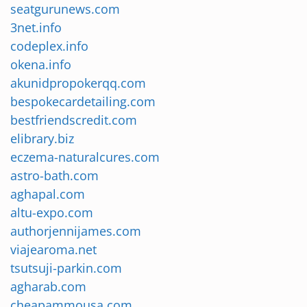
seatgurunews.com
3net.info
codeplex.info
okena.info
akunidpropokerqq.com
bespokecardetailing.com
bestfriendscredit.com
elibrary.biz
eczema-naturalcures.com
astro-bath.com
aghapal.com
altu-expo.com
authorjennijames.com
viajearoma.net
tsutsuji-parkin.com
agharab.com
cheapammousa.com