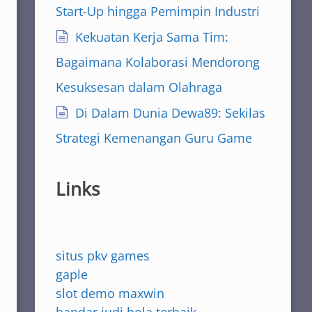
Start-Up hingga Pemimpin Industri
Kekuatan Kerja Sama Tim:
Bagaimana Kolaborasi Mendorong
Kesuksesan dalam Olahraga
Di Dalam Dunia Dewa89: Sekilas
Strategi Kemenangan Guru Game
Links
situs pkv games
gaple
slot demo maxwin
bandar judi bola terbaik