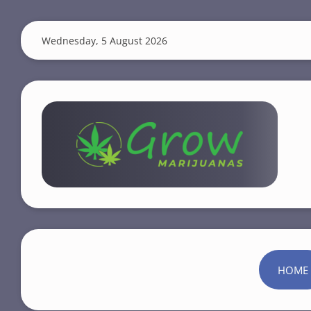
S
k
Wednesday, 5 August 2026
i
p
t
o
m
a
Slot 
i
Pragmatic Pl
n
hasil maksim
c
Keme
o
n
t
e
HOME
n
t