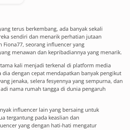
yang terus berkembang, ada banyak sekali
reka sendiri dan menarik perhatian jutaan
ah Fiona77, seorang influencer yang
yang menawan dan kepribadiannya yang menarik.
rtama kali menjadi terkenal di platform media
ana dia dengan cepat mendapatkan banyak pengikut
yang jenaka, selera fesyennya yang sempurna, dan
njadi nama rumah tangga di dunia pengaruh
yak influencer lain yang bersaing untuk
ua tergantung pada keaslian dan
luencer yang dengan hati-hati mengatur