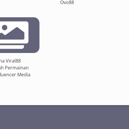
Ovo88
a Viral88
h Permainan
fluencer Media