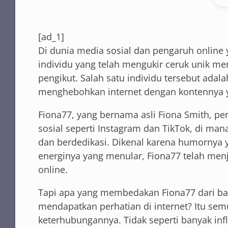
[ad_1]
Di dunia media sosial dan pengaruh online 
individu yang telah mengukir ceruk unik me
pengikut. Salah satu individu tersebut adal
menghebohkan internet dengan kontennya 
Fiona77, yang bernama asli Fiona Smith, pe
sosial seperti Instagram dan TikTok, di m
dan berdedikasi. Dikenal karena humornya 
energinya yang menular, Fiona77 telah me
online.
Tapi apa yang membedakan Fiona77 dari ban
mendapatkan perhatian di internet? Itu sem
keterhubungannya. Tidak seperti banyak inf