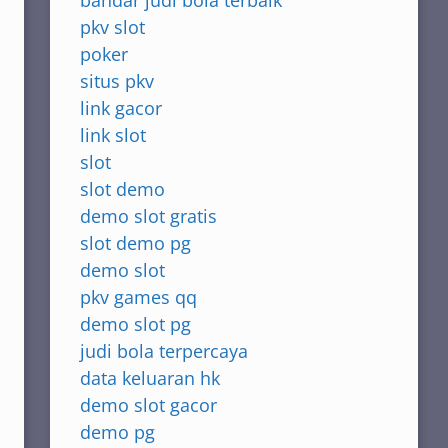
pkv slot
poker
situs pkv
link gacor
link slot
slot
slot demo
demo slot gratis
slot demo pg
demo slot
pkv games qq
demo slot pg
judi bola terpercaya
data keluaran hk
demo slot gacor
demo pg