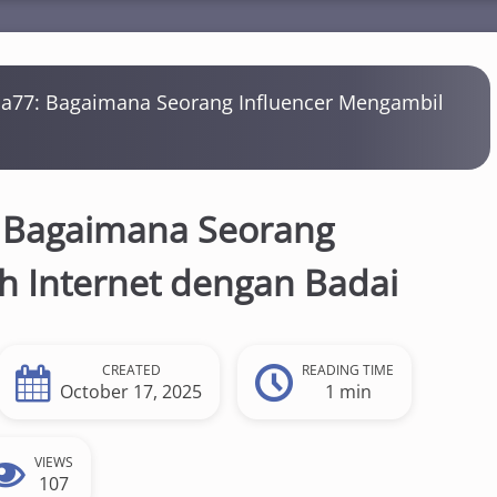
na77: Bagaimana Seorang Influencer Mengambil
: Bagaimana Seorang
ih Internet dengan Badai
CREATED
READING TIME
October 17, 2025
1 min
VIEWS
107