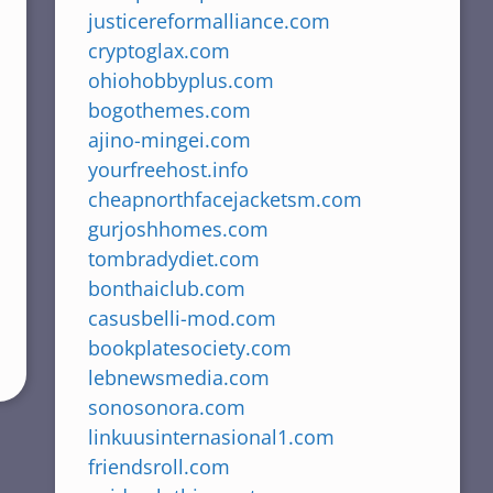
justicereformalliance.com
cryptoglax.com
ohiohobbyplus.com
bogothemes.com
ajino-mingei.com
yourfreehost.info
cheapnorthfacejacketsm.com
gurjoshhomes.com
tombradydiet.com
bonthaiclub.com
casusbelli-mod.com
bookplatesociety.com
lebnewsmedia.com
sonosonora.com
linkuusinternasional1.com
friendsroll.com