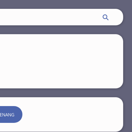
ragmatic Play,
esar dan fitur anti rungkat. Bermain lebih aman untuk
Besar
MENANG