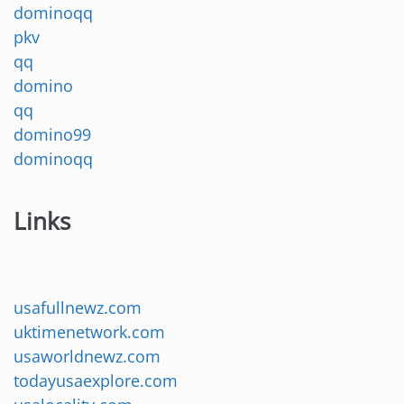
dominoqq
pkv
qq
domino
qq
domino99
dominoqq
Links
usafullnewz.com
uktimenetwork.com
usaworldnewz.com
todayusaexplore.com