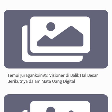
Temui Juragankoin99: Visioner di Balik Hal Besar
Berikutnya dalam Mata Uang Digital