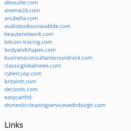
abosulte.com
aiverse24.com
anubella.com
audiobooksonaudible.com
beautenetwork.com
bitcoin-tracing.com
bodyandshapes.com
businessconsultantsroundrock.com
classicglobalnews.com
cybercusp.com
britaintt.com
deconds.com
easycartltd-
domesticcleaningservicesedinburgh.com
Links