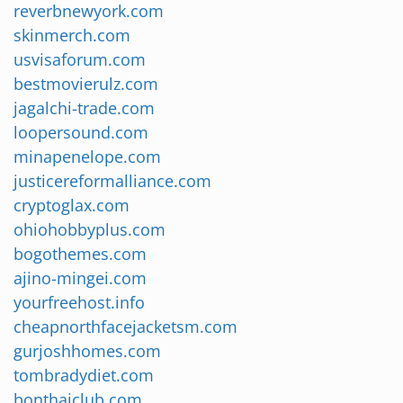
reverbnewyork.com
skinmerch.com
usvisaforum.com
bestmovierulz.com
jagalchi-trade.com
loopersound.com
minapenelope.com
justicereformalliance.com
cryptoglax.com
ohiohobbyplus.com
bogothemes.com
ajino-mingei.com
yourfreehost.info
cheapnorthfacejacketsm.com
gurjoshhomes.com
tombradydiet.com
bonthaiclub.com