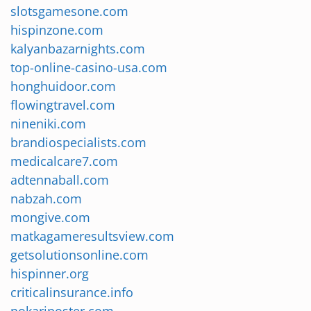
slotsgamesone.com
hispinzone.com
kalyanbazarnights.com
top-online-casino-usa.com
honghuidoor.com
flowingtravel.com
nineniki.com
brandiospecialists.com
medicalcare7.com
adtennaball.com
nabzah.com
mongive.com
matkagameresultsview.com
getsolutionsonline.com
hispinner.org
criticalinsurance.info