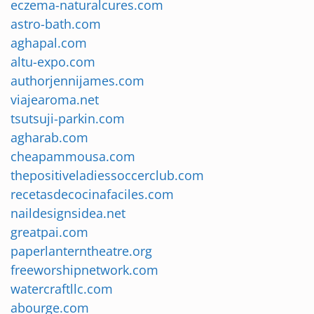
eczema-naturalcures.com
astro-bath.com
aghapal.com
altu-expo.com
authorjennijames.com
viajearoma.net
tsutsuji-parkin.com
agharab.com
cheapammousa.com
thepositiveladiessoccerclub.com
recetasdecocinafaciles.com
naildesignsidea.net
greatpai.com
paperlanterntheatre.org
freeworshipnetwork.com
watercraftllc.com
abourge.com