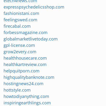
etech4news.com
expresspsychedelicsshop.com
fashionistani.com
feelingswed.com
firecabal.com
forbessmagazine.com
globalmarketlivetoday.com
gpl-license.com
grow2every.com
healthhousecare.com
healthkartreview.com
helpquitporn.com
highqualitybanknote.com
hostingnews24.com
hottstyle.com
howtodiyanything.com
inspiringearthlings.com