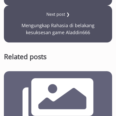
Next post ❯
Mengungkap Rahasia di belakang
kesuksesan game Aladdin666
Related posts