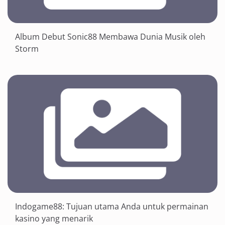
Album Debut Sonic88 Membawa Dunia Musik oleh
Storm
Indogame88: Tujuan utama Anda untuk permainan
kasino yang menarik