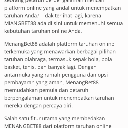
seorang petaruh berpengalaman mencari
platform online yang andal untuk menempatkan
taruhan Anda? Tidak terlihat lagi, karena
MIANGBET88 ada di sini untuk memenuhi semua
kebutuhan taruhan online Anda.
MenangBet88 adalah platform taruhan online
terkemuka yang menawarkan berbagai pilihan
taruhan olahraga, termasuk sepak bola, bola
basket, tenis, dan banyak lagi. Dengan
antarmuka yang ramah pengguna dan opsi
pembayaran yang aman, MenangBet88
memudahkan pemula dan petaruh
berpengalaman untuk menempatkan taruhan
mereka dengan percaya diri.
Salah satu fitur utama yang membedakan
MENANGBET88 dari platform taruhan online