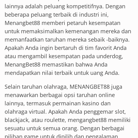
lainnya adalah peluang kompetitifnya. Dengan
beberapa peluang terbaik di industri ini,
Menangbet88 memberi petaruh kesempatan
untuk memaksimalkan kemenangan mereka dan
memanfaatkan taruhan mereka sebaik -baiknya.
Apakah Anda ingin bertaruh di tim favorit Anda
atau mengambil kesempatan pada underdog,
MenangBet88 memastikan bahwa Anda
mendapatkan nilai terbaik untuk uang Anda.
Selain taruhan olahraga, MENANGBET88 juga
menawarkan berbagai opsi taruhan online
lainnya, termasuk permainan kasino dan
olahraga virtual. Apakah Anda penggemar slot,
blackjack, atau roulette, mengangbet88 memiliki
sesuatu untuk semua orang. Dengan berbagai
pilihan game untuk dipilih dan pengalaman