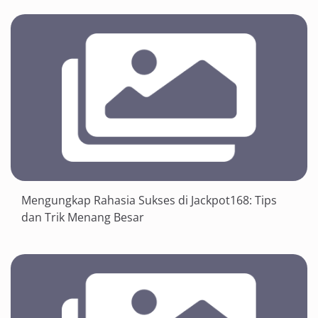
Mengungkap Rahasia Sukses di Jackpot168: Tips
dan Trik Menang Besar