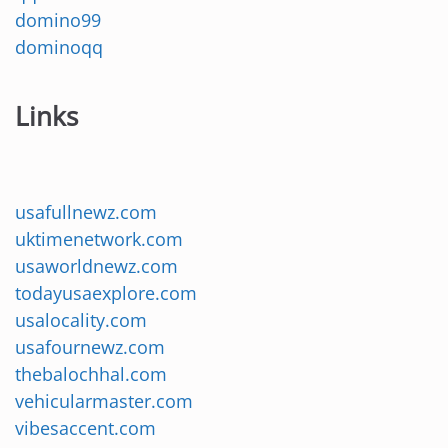
domino99
dominoqq
Links
usafullnewz.com
uktimenetwork.com
usaworldnewz.com
todayusaexplore.com
usalocality.com
usafournewz.com
thebalochhal.com
vehicularmaster.com
vibesaccent.com