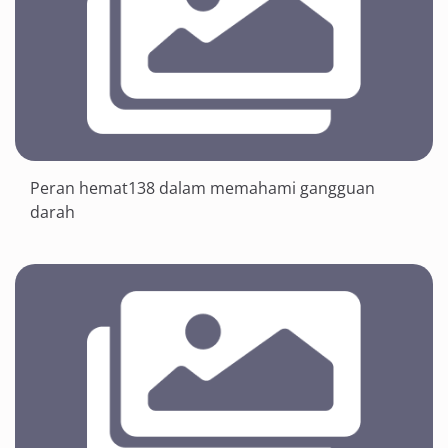
Peran hemat138 dalam memahami gangguan
darah