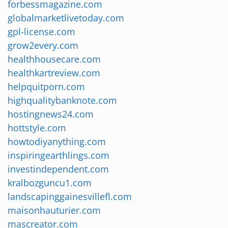
forbessmagazine.com
globalmarketlivetoday.com
gpl-license.com
grow2every.com
healthhousecare.com
healthkartreview.com
helpquitporn.com
highqualitybanknote.com
hostingnews24.com
hottstyle.com
howtodiyanything.com
inspiringearthlings.com
investindependent.com
kralbozguncu1.com
landscapinggainesvillefl.com
maisonhauturier.com
mascreator.com