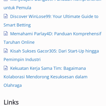
untuk Pemula
Discover WinLose99: Your Ultimate Guide to
Smart Betting
Memahami Parlay4D: Panduan Komprehensif
Taruhan Online
Kisah Sukses Gacor305: Dari Start-Up hingga
Pemimpin Industri
Kekuatan Kerja Sama Tim: Bagaimana
Kolaborasi Mendorong Kesuksesan dalam
Olahraga
Links