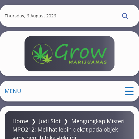
S
k
Thursday, 6 August 2026
i
p
t
o
m
a
i
Slot Gacor
Pragmatic Play
n
menghadirkan slot gacor
c
MENU
Malam Ini
malam ini dengan
o
kemenangan besar dan fitur
n
anti rungkat. Bermain lebih
dari
t
aman untuk hasil maksimal!
e
Home
❯
Judi Slot
❯
Mengungkap Misteri
n
MPO212: Melihat lebih dekat pada objek
Pragmatic
t
yang penuh teka -teki ini