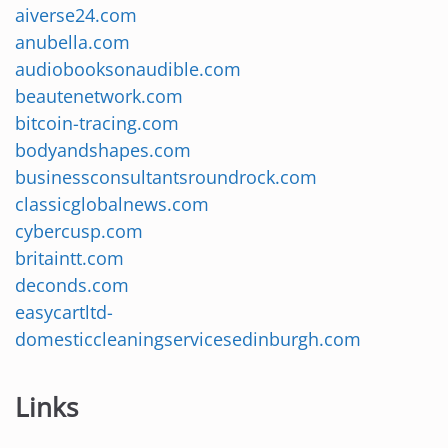
aiverse24.com
anubella.com
audiobooksonaudible.com
beautenetwork.com
bitcoin-tracing.com
bodyandshapes.com
businessconsultantsroundrock.com
classicglobalnews.com
cybercusp.com
britaintt.com
deconds.com
easycartltd-
domesticcleaningservicesedinburgh.com
Links