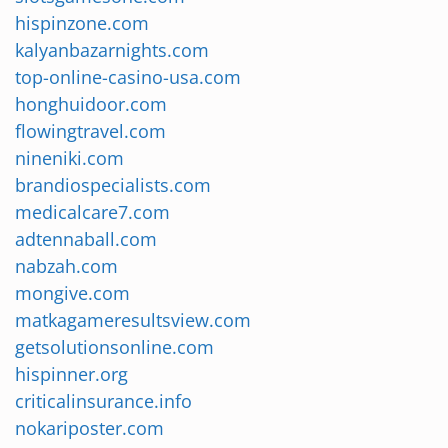
hispinzone.com
kalyanbazarnights.com
top-online-casino-usa.com
honghuidoor.com
flowingtravel.com
nineniki.com
brandiospecialists.com
medicalcare7.com
adtennaball.com
nabzah.com
mongive.com
matkagameresultsview.com
getsolutionsonline.com
hispinner.org
criticalinsurance.info
nokariposter.com