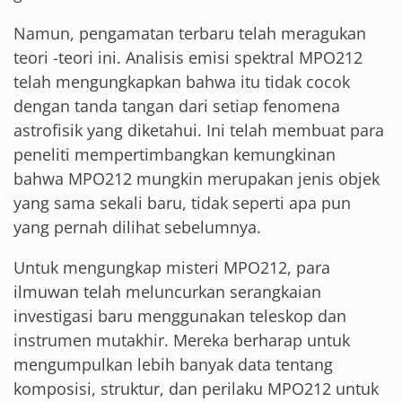
Namun, pengamatan terbaru telah meragukan
teori -teori ini. Analisis emisi spektral MPO212
telah mengungkapkan bahwa itu tidak cocok
dengan tanda tangan dari setiap fenomena
astrofisik yang diketahui. Ini telah membuat para
peneliti mempertimbangkan kemungkinan
bahwa MPO212 mungkin merupakan jenis objek
yang sama sekali baru, tidak seperti apa pun
yang pernah dilihat sebelumnya.
Untuk mengungkap misteri MPO212, para
ilmuwan telah meluncurkan serangkaian
investigasi baru menggunakan teleskop dan
instrumen mutakhir. Mereka berharap untuk
mengumpulkan lebih banyak data tentang
komposisi, struktur, dan perilaku MPO212 untuk