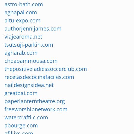
astro-bath.com
aghapal.com
altu-expo.com
authorjennijames.com
viajearoma.net
tsutsuji-parkin.com
agharab.com
cheapammousa.com
thepositiveladiessoccerclub.com
recetasdecocinafaciles.com
naildesignsidea.net
greatpai.com
paperlanterntheatre.org
freeworshipnetwork.com
watercraftllc.com
abourge.com
afiliixs.com