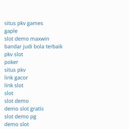
situs pkv games
gaple
slot demo maxwin
bandar judi bola terbaik
pkv slot
poker
situs pkv
link gacor
link slot
slot
slot demo
demo slot gratis
slot demo pg
demo slot