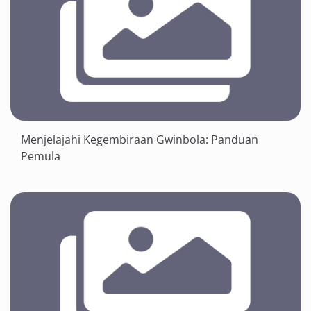
Menjelajahi Kegembiraan Gwinbola: Panduan
Pemula